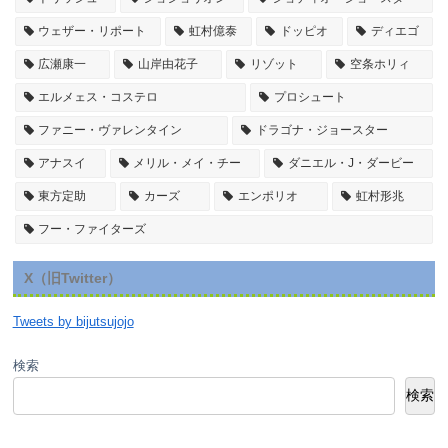
ウェザー・リポート
虹村億泰
ドッピオ
ディエゴ
広瀬康一
山岸由花子
リゾット
空条ホリィ
エルメェス・コステロ
プロシュート
ファニー・ヴァレンタイン
ドラゴナ・ジョースター
アナスイ
メリル・メイ・チー
ダニエル・J・ダービー
東方定助
カーズ
エンポリオ
虹村形兆
フー・ファイターズ
X（旧Twitter）
Tweets by bijutsujojo
検索
検索