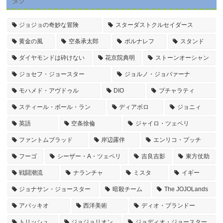
タグ
ジョジョの奇妙な冒険
スターダストクルセイダース
黄金の風
空条承太郎
ポルナレフ
スタンド
ダイヤモンドは砕けない
花京院典明
ストーンオーシャン
ジョセフ・ジョースター
ジョルノ・ジョバァーナ
モハメド・アヴドゥル
DIO
ブチャラティ
スティール・ボール・ラン
ディアボロ
ジョニィ
英語
空条徐倫
ジャイロ・ツェペリ
ファントムブラッド
岸辺露伴
エンリコ・プッチ
フーゴ
シーザー・A・ツェペリ
吉良吉影
東方仗助
戦闘潮流
ナランチャ
ミスタ
イギー
ジョナサン・ジョースター
暗殺チーム
The JOJOLands
アバッキオ
西洋美術
ディオ・ブランドー
トリッシュ
ジョジョリオン
ジョディオ・ジョースター