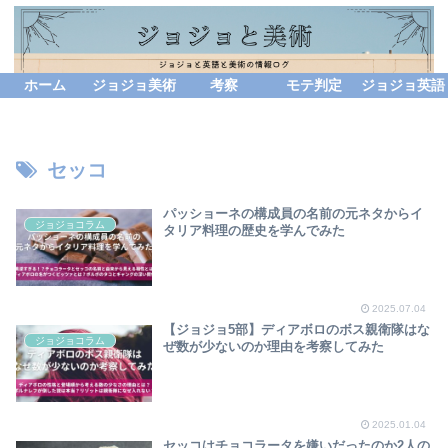
ホーム
ジョジョ美術
考察
モテ判定
ジョジョ英語
セッコ
パッショーネの構成員の名前の元ネタからイ
ジョジョコラム
タリア料理の歴史を学んでみた
2025.07.04
【ジョジョ5部】ディアボロのボス親衛隊はな
ジョジョコラム
ぜ数が少ないのか理由を考察してみた
2025.01.04
セッコはチョコラータを嫌いだったのか2人の