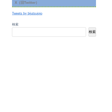
X（旧Twitter）
Tweets by bijutsujojo
検索
検索