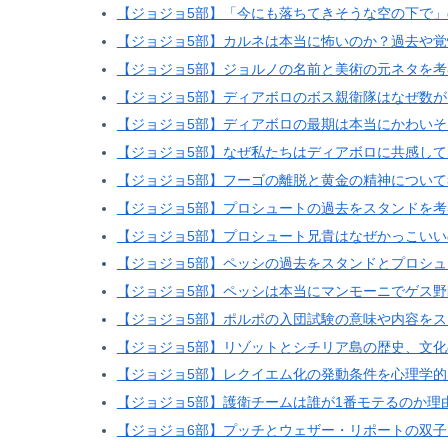
【ジョジョ5部】「今にも落ちてきそうな空の下で
【ジョジョ5部】カルネは本当に怖いのか？過去や
【ジョジョ5部】ジョルノの名前と美術の元ネタを考
【ジョジョ5部】ディアボロのボス親衛隊はなぜ数
【ジョジョ5部】ディアボロの最期は本当にかわい
【ジョジョ5部】なぜ私たちはディアボロに共感して
【ジョジョ5部】フーゴの離脱と黄金の精神について
【ジョジョ5部】プロシュートの過去をスタンドを
【ジョジョ5部】プロシュート兄貴はなぜかっこい
【ジョジョ5部】ペッシの過去をスタンドとプロシ
【ジョジョ5部】ペッシは本当にマンモーニでゲス
【ジョジョ5部】ポルポの入団試験の意味や内容を
【ジョジョ5部】リゾットとシチリア島の歴史、文
【ジョジョ5部】レクイエム化の発動条件を心理学
【ジョジョ5部】護衛チームは誰が1番モテるのか理
【ジョジョ6部】プッチとウェザー・リポートの双