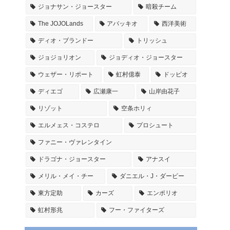
ジョナサン・ジョースター
暗殺チーム
The JOJOLands
アバッキオ
西洋美術
ディオ・ブランドー
トリッシュ
ジョジョリオン
ジョディオ・ジョースター
ウェザー・リポート
虹村億泰
ドッピオ
ディエゴ
広瀬康一
山岸由花子
リゾット
空条ホリィ
エルメェス・コステロ
プロシュート
ファニー・ヴァレンタイン
ドラゴナ・ジョースター
アナスイ
メリル・メイ・チー
ダニエル・J・ダービー
東方定助
カーズ
エンポリオ
虹村形兆
フー・ファイターズ