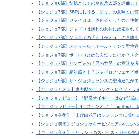
【ジョジョ6部】父親としての空条承太郎を評価して
【ジョジョ7部】SBRにおける「祈り」の意味とは
【ジョジョ7部】ジャイロは一体何者だったのか性
【ジョジョ7部】ジャイロは勝利の女神に嫉妬され
【ジョジョ7部】ジョニィの「ありがとう」の意味
【ジョジョ7部】スティール・ボール・ランで聖地
【ジョジョ7部】ポコロコとはなんだったのか？ス
【ジョジョ7部】リンゴォの「男の世界」の意味を考
【ジョジョ7部】超対照的！？ジャイロとウェカピ
【ジョジョ9部】ザ・ジョジョランズの聖地巡礼が
【ジョジョリオン】東方邸のフランク・ロイド・ラ
【ジョジョレビュー】「野良犬イギー」はなぜ面白
【ジョジョレビュー】4部スピンオフ「The Book
【ジョジョ美術】「山岸由花子はシンデレラに憧れ
【ジョジョ美術】ジョジョ展キービジュアルの元ネ
【ジョジョ美術】トリッシュのスパイス・ガール登