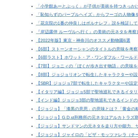
「小学館あーとぶっく」が子供が美術を持つきっか
「恥知らずのパープルヘイズ」からフーゴの人物像
「花京院の1番の仲良しはポルナレフ」説を検証して
『岸辺露伴 ルーヴルへ行く』の美術の元ネタを考察
【2022年版】東京・神奈川のオススメ動物園6選
【6部】ストーンオーシャンのタイトルの意味を考察
【6部ラスト】ホワット・ア・ワンダフル・ワール
【7部】ジョニィの「ぼくが歩き出す物語」の意味を
【8部】ジョジョリオンで転生したキャラクターや
【SBR】ジョジョ7部で転生したキャラクターや設
【イタリア編】ジョジョ5部で聖地巡礼できるイタ
【インド編】ジョジョ3部の聖地巡礼できるインド
【ジョジョ】「漆黒の意思」の意味とは？「黄金の
【ジョジョ】G.D.st刑務所の元ネタはアルカトラ
【ジョジョ】サンドマンの元ネタを走り方や能力、
【ジョジョ】ジャイロの「ピザ・モッツァレラ（チ