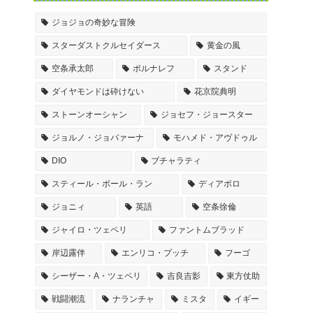
ジョジョの奇妙な冒険
スターダストクルセイダース
黄金の風
空条承太郎
ポルナレフ
スタンド
ダイヤモンドは砕けない
花京院典明
ストーンオーシャン
ジョセフ・ジョースター
ジョルノ・ジョバァーナ
モハメド・アヴドゥル
DIO
ブチャラティ
スティール・ボール・ラン
ディアボロ
ジョニィ
英語
空条徐倫
ジャイロ・ツェペリ
ファントムブラッド
岸辺露伴
エンリコ・プッチ
フーゴ
シーザー・A・ツェペリ
吉良吉影
東方仗助
戦闘潮流
ナランチャ
ミスタ
イギー