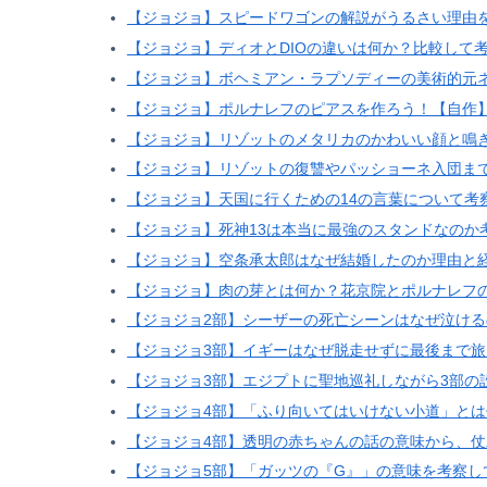
【ジョジョ】スピードワゴンの解説がうるさい理由
【ジョジョ】ディオとDIOの違いは何か？比較して
【ジョジョ】ボヘミアン・ラプソディーの美術的元
【ジョジョ】ポルナレフのピアスを作ろう！【自作
【ジョジョ】リゾットのメタリカのかわいい顔と鳴
【ジョジョ】リゾットの復讐やパッショーネ入団まで
【ジョジョ】天国に行くための14の言葉について考
【ジョジョ】死神13は本当に最強のスタンドなのか
【ジョジョ】空条承太郎はなぜ結婚したのか理由と
【ジョジョ】肉の芽とは何か？花京院とポルナレフ
【ジョジョ2部】シーザーの死亡シーンはなぜ泣け
【ジョジョ3部】イギーはなぜ脱走せずに最後まで
【ジョジョ3部】エジプトに聖地巡礼しながら3部の
【ジョジョ4部】「ふり向いてはいけない小道」と
【ジョジョ4部】透明の赤ちゃんの話の意味から、
【ジョジョ5部】「ガッツの『G』」の意味を考察し