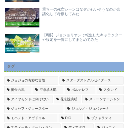
重ちーの死亡シーンはなぜかわいそうなのか言
語化して考察してみた
【8部】ジョジョリオンで転生したキャラクター
や設定を一覧にしてまとめてみた
タグ
ジョジョの奇妙な冒険
スターダストクルセイダース
黄金の風
空条承太郎
ポルナレフ
スタンド
ダイヤモンドは砕けない
花京院典明
ストーンオーシャン
ジョセフ・ジョースター
ジョルノ・ジョバァーナ
モハメド・アヴドゥル
DIO
ブチャラティ
スティール・ボール・ラン
ディアボロ
ジョニィ