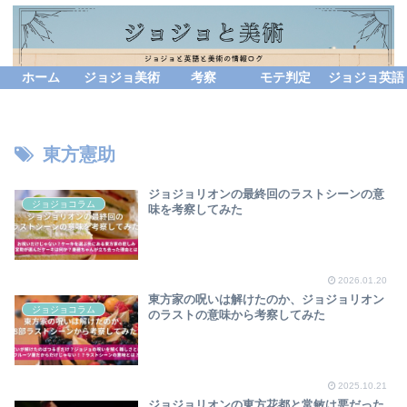
ホーム
ジョジョ美術
考察
モテ判定
ジョジョ英語
東方憲助
ジョジョリオンの最終回のラストシーンの意
ジョジョコラム
味を考察してみた
2026.01.20
東方家の呪いは解けたのか、ジョジョリオン
ジョジョコラム
のラストの意味から考察してみた
2025.10.21
ジョジョリオンの東方花都と常敏は悪だった