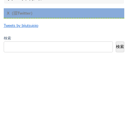
X（旧Twitter）
Tweets by bijutsujojo
検索
検索