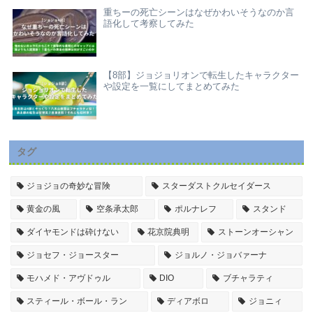
重ちーの死亡シーンはなぜかわいそうなのか言
語化して考察してみた
【8部】ジョジョリオンで転生したキャラクター
や設定を一覧にしてまとめてみた
タグ
ジョジョの奇妙な冒険
スターダストクルセイダース
黄金の風
空条承太郎
ポルナレフ
スタンド
ダイヤモンドは砕けない
花京院典明
ストーンオーシャン
ジョセフ・ジョースター
ジョルノ・ジョバァーナ
モハメド・アヴドゥル
DIO
ブチャラティ
スティール・ボール・ラン
ディアボロ
ジョニィ