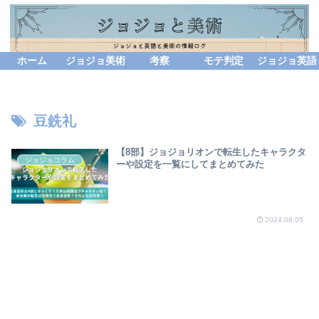
ホーム
ジョジョ美術
考察
モテ判定
ジョジョ英語
豆銑礼
【8部】ジョジョリオンで転生したキャラクタ
ジョジョコラム
ーや設定を一覧にしてまとめてみた
2024.08.05