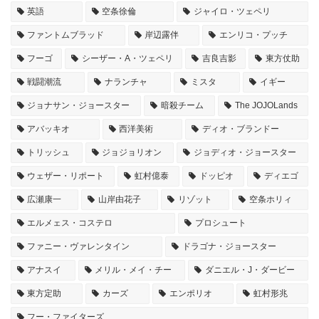
英語
空条徐倫
ジャイロ・ツェペリ
ファントムブラッド
岸辺露伴
エンリコ・プッチ
フーゴ
シーザー・A・ツェペリ
吉良吉影
東方仗助
戦闘潮流
ナランチャ
ミスタ
イギー
ジョナサン・ジョースター
暗殺チーム
The JOJOLands
アバッキオ
西洋美術
ディオ・ブランドー
トリッシュ
ジョジョリオン
ジョディオ・ジョースター
ウェザー・リポート
虹村億泰
ドッピオ
ディエゴ
広瀬康一
山岸由花子
リゾット
空条ホリィ
エルメェス・コステロ
プロシュート
ファニー・ヴァレンタイン
ドラゴナ・ジョースター
アナスイ
メリル・メイ・チー
ダニエル・J・ダービー
東方定助
カーズ
エンポリオ
虹村形兆
フー・ファイターズ