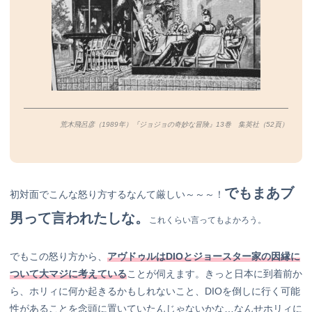
荒木飛呂彦（1989年）『ジョジョの奇妙な冒険』13巻 集英社（52
頁）
でもまあブ
初対面でこんな怒り方するなんて厳しい～～～！
男って言われたしな。
これくらい言ってもよかろう。
でもこの怒り方から、
アヴドゥルはDIOとジョースター家の因縁に
ついて大マジに考えている
ことが伺えます。きっと日本に到着前か
ら、ホリィに何か起きるかもしれないこと、DIOを倒しに行く可能
性があることを念頭に置いていたんじゃないかな…なんせホリィに