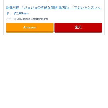
超像可動 『ジョジョの奇妙な冒険 第3部』「マジシャンズレッ
ド」 約160mm
メディコス(Medicos Entertainment)
Amazon
楽天