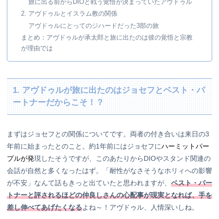
旅に出る前からDIOと戦う覚悟が決まっていたアヴドゥル
2. アヴドゥルとイスラム教の関係
アヴドゥルにとってのジハードだった3部の旅
まとめ：アヴドゥルが承太郎と旅に出たのは彼の覚悟と宗教
が理由では
1. アヴドゥルが旅に出たのはジョセフとベスト・パ
ートナーだからこそ！？
まずはジョセフとの関係についてです。両者の付き合いは来日の3
年前に始まったとのこと。約1年前にはジョセフに
ハーミットパー
プルが発
現したそうですが、このあたりからDIOやスタンド関連の
会話が自然と多くなったはず。「耐性がなさそうなホリィへの影響
が不安」なんて話もきっと出ていたと思われますが、
ベスト・パー
トナーと評されるほどの仲良しさんの心配事が現実となれば、手を
差し伸べてあげたくなる
よね～！アヴドゥル、人情深いしね。