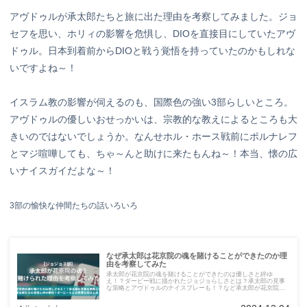
アヴドゥルが承太郎たちと旅に出た理由を考察してみました。ジョ
セフを思い、ホリィの影響を危惧し、DIOを直接目にしていたアヴ
ドゥル。日本到着前からDIOと戦う覚悟を持っていたのかもしれな
いですよね～！
イスラム教の影響が伺えるのも、国際色の強い3部らしいところ。
アヴドゥルの優しいおせっかいは、宗教的な教えによるところも大
きいのではないでしょうか。なんせホル・ホース戦前にポルナレフ
とマジ喧嘩しても、ちゃ～んと助けに来たもんね～！本当、懐の広
いナイスガイだよな～！
3部の愉快な仲間たちの話いろいろ
なぜ承太郎は花京院の魂を賭けることができたのか理
由を考察してみた
承太郎が花京院の魂を賭けることができたのは優しさと絆ゆ
え！？ダービー戦に描かれたジョジョらしさとは？承太郎の見事
な策略とアヴドゥルのナイスプレーも！？など承太郎が花京院の
魂を賭けた理由を考察してみました。