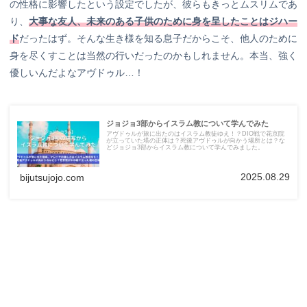
の性格に影響したという設定でしたが、彼らもきっとムスリムであ
り、
大事な友人、未来のある子供のために身を呈したことは
ジハー
ド
だったはず。そんな生き様を知る息子だからこそ、他人のために
身を尽くすことは当然の行いだったのかもしれません。本当、強く
優しいんだよなアヴドゥル…！
ジョジョ3部からイスラム教について学んでみた
アヴドゥルが旅に出たのはイスラム教徒ゆえ！？DIO戦で花京院
が立っていた塔の正体は？死後アヴドゥルが向かう場所とは？な
どジョジョ3部からイスラム教について学んでみました。
2025.08.29
bijutsujojo.com