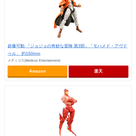
超像可動 『ジョジョの奇妙な冒険 第3部』「モハメド・アヴド
ゥル」 約150mm
メディコス(Medicos Entertainment)
Amazon
楽天