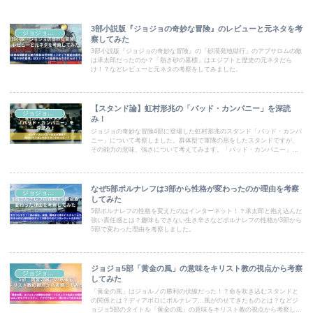
3部小説版『ジョジョの奇妙な冒険』のレビューと元ネタを考
ジョジョコラム
察してみた
3部小説版『ジョジョの奇妙な冒険』の「砂漠発地獄行」のアブサロムの敵
は承太郎だったのか？「熱き砂の墓標」はエジプトと歴史の元ネタだら
け！？などレビューと元ネタの考察をしてみました。
【スタンド論】虹村形兆の「バッド・カンパニー」を深読
ジョジョコラム
み！
ジョジョの奇妙な冒険4部に登場した虹村形兆のスタンド「バッド・カンパ
ニー」について考察しました。群体型で軍隊の形をしたスタンドですが、
その能力の意味、強さについて考えてみます。「バッド・カンパニー」は
見た目はもちろん、ロマンあるスタンドでした！
なぜ5部ポルナレフは3部から性格が変わったのか理由を考察
ジョジョコラム
してみた
5部ポルナレフの性格を変えたのはインターネット！？承太郎と抱え込んだ
強い責任感とは？趣味もできない生き辛さなどポルナレフの性格が3部から
5部で変わった理由を考察しました。
ジョジョ5部「黄金の風」の意味をキリスト教の視点から考察
ジョジョコラム
してみた
「黄金の風」はジョルノの勝利の伏線だった！？命を吹き込むスタンドと
の関係とは？ディアボロにポルナレフ…風がのせてきたものとは？などジ
ョジョ5部のタイトル「黄金の風」の意味をキリスト教の視点から考察しま