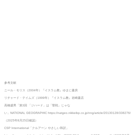
参考文献
ニール・モリス（2004年）『イスラム教』ゆまに書房
リチャード・テイムズ（1999年）『イスラム教』岩崎書店
高橋盛男「第3回 「ジハード」は「聖戦」じゃな
い」NATIONAL GEOGRAPHIC https://natgeo.nikkeibp.co.jp/nng/article/20130128/338276/
（2025年8月25日確認）
CSP International「クルアーン やさしい和訳」