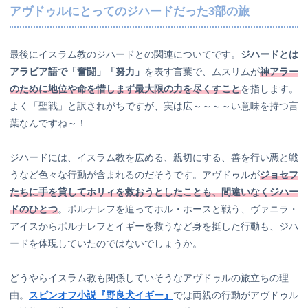
アヴドゥルにとってのジハードだった3部の旅
最後にイスラム教のジハードとの関連についてです。
ジハードとは
アラビア語で「奮闘」「努力」
を表す言葉で、ムスリムが
神アラー
のために地位や命を惜しまず最大限の力を尽くすこと
を指します。
よく「聖戦」と訳されがちですが、実は広～～～～い意味を持つ言
葉なんですね～！
ジハードには、イスラム教を広める、親切にする、善を行い悪と戦
うなど色々な行動が含まれるのだそうです。アヴドゥルが
ジョセフ
たちに手を貸してホリィを救おうとしたことも、間違いなくジハー
ドのひとつ
。ポルナレフを追ってホル・ホースと戦う、ヴァニラ・
アイスからポルナレフとイギーを救うなど身を挺した行動も、ジハ
ードを体現していたのではないでしょうか。
どうやらイスラム教も関係していそうなアヴドゥルの旅立ちの理
由。
スピンオフ小説『野良犬イギー』
では両親の行動がアヴドゥル