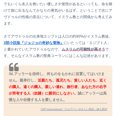
でもいくら友人を救いたい優しさや覚悟があるといっても、命を賭
けて旅に出るなんてかなりの勇気がいるはず。ということで次にア
ヴドゥルの性格の原点について、イスラム教との関係から考えてみ
ます。
さてアヴドゥルの出身地エジプトは人口の約90%がイスラム教徒。
3部小説版『ジョジョの奇妙な冒険』
にいたっては「エジプト人」
と書かれていたアヴドゥルなので、
ムスリムの可能性が高そう
で
す。そんなイスラム教の聖典コーランにはこんな記述があります。
36.アッラーを信仰し、何ものをもかれに並置してはいけま
せん。親孝行し、
近親たち、孤児たち、貧しい人たち、近く
の隣人、遠くの隣人、親しい連れ、旅行者、あなた方の右手
が所有する人（奴隷）に親切にしなさい。
誠にアッラーは高
慢な人や自慢する人を愛しません。
CSP International『クルアーン やさしい和訳』婦人章36