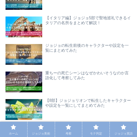
【イタリア編】ジョジョ5部で聖地巡礼できるイ
タリアの名所をまとめて解説！
ジョジョの転生前後のキャラクターや設定を一
覧にまとめてみた
重ちーの死亡シーンはなぜかわいそうなのか言
語化して考察してみた
【8部】ジョジョリオンで転生したキャラクター
や設定を一覧にしてまとめてみた
タグ
ホーム
ジョジョ美術
考察
モテ判定
ジョジョ英語