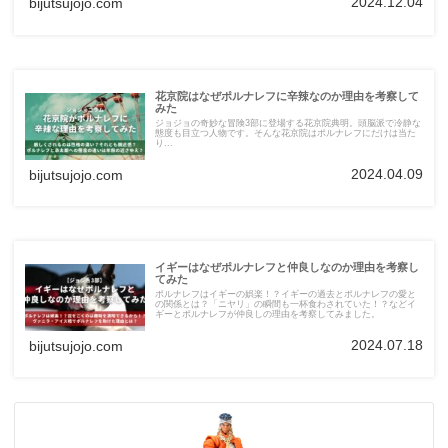
2024.12.04
bijutsujojo.com
花京院はなぜポルナレフに辛辣なのか理由を考察して
みた
ジョジョの奇妙な冒険3部に登場する花京院典明。頭脳派で冷静な
態度も目立つ人物です。そんな花京院はポルナレフにだけは当た
り...
2024.04.09
bijutsujojo.com
イギーはなぜポルナレフと仲良しなのか理由を考察し
てみた
ポルナレフはイギーの娯楽！？イギーの過去とポルナレフの愛と
の関係とは？「ニヤリ」の瞬間も一杯食わされていた！？などイ
ギーとポルナレフが仲良しの理由を考察してみました。
2024.07.18
bijutsujojo.com