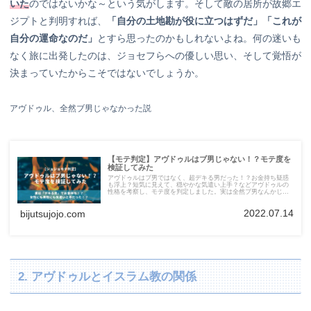
いた
のではないかな～という気がします。そして敵の居所が故郷エ
ジプトと判明すれば、
「自分の土地勘が役に立つはずだ」「これが
自分の運命なのだ」
とすら思ったのかもしれないよね。何の迷いも
なく旅に出発したのは、ジョセフらへの優しい思い、そして覚悟が
決まっていたからこそではないでしょうか。
アヴドゥル、全然ブ男じゃなかった説
【モテ判定】アヴドゥルはブ男じゃない！？モテ度を
検証してみた
アヴドゥルはブ男ではなく、超デキる男だった！？お金持ち疑惑
も浮上？短気に見えて、穏やかな気遣い上手？などアヴドゥルの
性格を考察し、モテ度を判定しました。実は全然ブ男なんかじゃ
ないんです…！
2022.07.14
bijutsujojo.com
2. アヴドゥルとイスラム教の関係