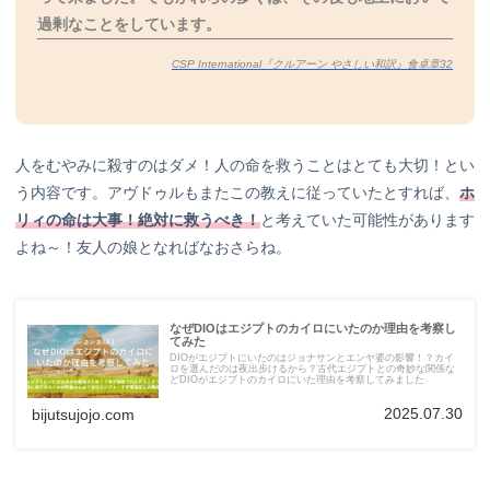
過剰なことをしています。
CSP International『クルアーン やさしい和訳』食卓章32
人をむやみに殺すのはダメ！人の命を救うことはとても大切！とい
う内容です。アヴドゥルもまたこの教えに従っていたとすれば、
ホ
リィの命は大事！絶対に救うべき！
と考えていた可能性があります
よね～！友人の娘となればなおさらね。
なぜDIOはエジプトのカイロにいたのか理由を考察し
てみた
DIOがエジプトにいたのはジョナサンとエンヤ婆の影響！？カイ
ロを選んだのは夜出歩けるから？古代エジプトとの奇妙な関係な
どDIOがエジプトのカイロにいた理由を考察してみました
2025.07.30
bijutsujojo.com