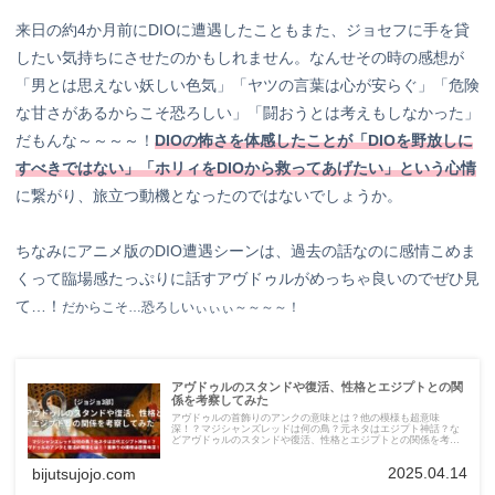
来日の約4か月前にDIOに遭遇したこともまた、ジョセフに手を貸
したい気持ちにさせたのかもしれません。なんせその時の感想が
「男とは思えない妖しい色気」「ヤツの言葉は心が安らぐ」「危険
な甘さがあるからこそ恐ろしい」「闘おうとは考えもしなかった」
だもんな～～～～！
DIOの怖さを体感したことが「DIOを野放しに
すべきではない」「ホリィをDIOから救ってあげたい」という心情
に繋がり、旅立つ動機となったのではないでしょうか。
ちなみにアニメ版のDIO遭遇シーンは、過去の話なのに感情こめま
くって臨場感たっぷりに話すアヴドゥルがめっちゃ良いのでぜひ見
て…！
だからこそ…恐ろしいぃぃぃ～～～～！
アヴドゥルのスタンドや復活、性格とエジプトとの関
係を考察してみた
アヴドゥルの首飾りのアンクの意味とは？他の模様も超意味
深！？マジシャンズレッドは何の鳥？元ネタはエジプト神話？な
どアヴドゥルのスタンドや復活、性格とエジプトとの関係を考察
してみました。
2025.04.14
bijutsujojo.com