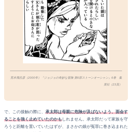
荒木飛呂彦（2000年）『ジョジョの奇妙な冒険 第6部ストーンオーシャン』6巻 集
英社（23
頁）
で、この接触の際に、
承太郎は母親に危険が及ばないよう、面会す
ることを強く止めていたのかも
しれません。承太郎だって家族を守
ろうと距離を置いていたはずが、まさかの娘が冤罪に巻き込まれた