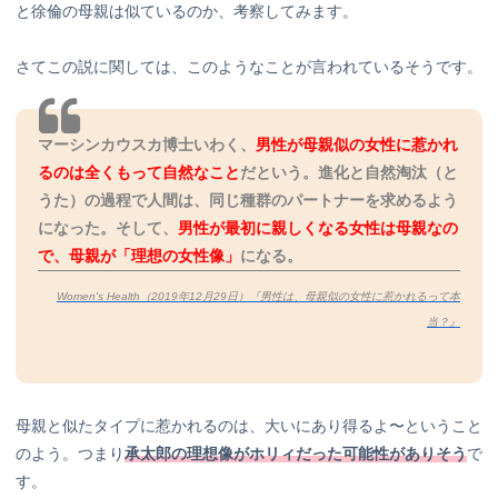
と徐倫の母親は似ているのか、考察してみます。
さてこの説に関しては、このようなことが言われているそうです。
マーシンカウスカ博士いわく、
男性が母親似の女性に惹かれ
るのは全くもって自然なこと
だという。進化と自然淘汰（と
うた）の過程で人間は、同じ種群のパートナーを求めるよう
になった。そして、
男性が最初に親しくなる女性は母親なの
で、母親が「理想の女性像」
になる。
Women's Health（2019年12月29日）『男性は、母親似の女性に惹かれるって本
当？』
母親と似たタイプに惹かれるのは、大いにあり得るよ〜ということ
のよう。つまり
承太郎の理想像がホリィだった可能性がありそう
で
す。