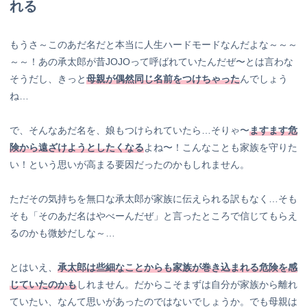
れる
もうさ～このあだ名だと本当に人生ハードモードなんだよな～～～
～～！あの承太郎が昔JOJOって呼ばれていたんだぜ〜とは言わな
そうだし、きっと
母親が偶然同じ名前をつけちゃった
んでしょう
ね…
で、そんなあだ名を、娘もつけられていたら…そりゃ〜
ますます危
険から遠ざけようとしたくなる
よね〜！こんなことも家族を守りた
い！という思いが高まる要因だったのかもしれません。
ただその気持ちを無口な承太郎が家族に伝えられる訳もなく…そも
そも「そのあだ名はやべーんだぜ」と言ったところで信じてもらえ
るのかも微妙だしな～…
とはいえ、
承太郎は些細なことからも家族が巻き込まれる危険を感
じていたのかも
しれません。だからこそまずは自分が家族から離れ
ていたい、なんて思いがあったのではないでしょうか。でも母親は