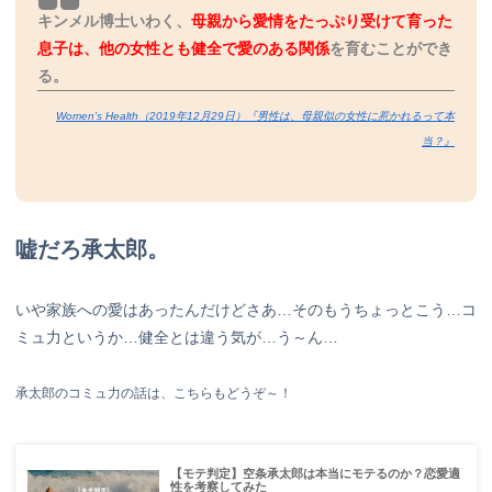
キンメル博士いわく、
母親から愛情をたっぷり受けて育った
息子は、他の女性とも健全で愛のある関係
を育むことができ
る。
Women's Health（2019年12月29日）『男性は、母親似の女性に惹かれるって本
当？』
嘘だろ承太郎。
いや家族への愛はあったんだけどさあ…そのもうちょっとこう…コ
ミュ力というか…健全とは違う気が…う～ん…
承太郎のコミュ力の話は、こちらもどうぞ～！
【モテ判定】空条承太郎は本当にモテるのか？恋愛適
性を考察してみた