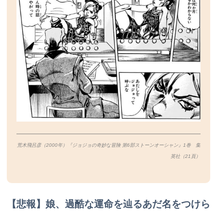
荒木飛呂彦（2000年）『ジョジョの奇妙な冒険 第6部ストーンオーシャン』1巻 集
英社（21
頁）
【悲報】娘、過酷な運命を辿るあだ名をつけら