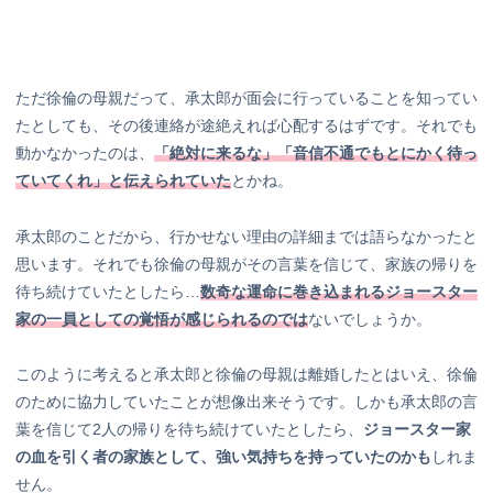
ただ徐倫の母親だって、承太郎が面会に行っていることを知ってい
たとしても、その後連絡が途絶えれば心配するはずです。それでも
動かなかったのは、
「絶対に来るな」「音信不通でもとにかく待っ
ていてくれ」と伝えられていた
とかね。
承太郎のことだから、行かせない理由の詳細までは語らなかったと
思います。それでも徐倫の母親がその言葉を信じて、家族の帰りを
待ち続けていたとしたら…
数奇な運命に巻き込まれるジョースター
家の一員としての覚悟が感じられるのでは
ないでしょうか。
このように考えると承太郎と徐倫の母親は離婚したとはいえ、徐倫
のために協力していたことが想像出来そうです。しかも承太郎の言
葉を信じて2人の帰りを待ち続けていたとしたら、
ジョースター家
の血を引く者の家族として、強い気持ちを持っていたのかも
しれま
せん。