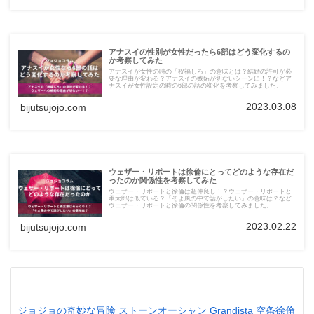
アナスイの性別が女性だったら6部はどう変化するの
か考察してみた
アナスイが女性の時の「祝福しろ」の意味とは？結婚の許可が必
要な理由が変わる？アナスイの嫉妬が切ないシーンに！？などア
ナスイが女性設定の時の6部の話の変化を考察してみました。
2023.03.08
bijutsujojo.com
ウェザー・リポートは徐倫にとってどのような存在だ
ったのか関係性を考察してみた
ウェザー・リポートと徐倫は超仲良し！？ウェザー・リポートと
承太郎は似ている？「そよ風の中で話がしたい」の意味は？など
ウェザー・リポートと徐倫の関係性を考察してみました。
2023.02.22
bijutsujojo.com
ジョジョの奇妙な冒険 ストーンオーシャン Grandista 空条徐倫