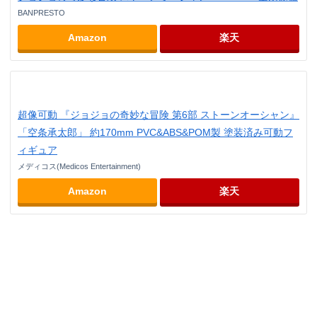
BANPRESTO
Amazon
楽天
超像可動 『ジョジョの奇妙な冒険 第6部 ストーンオーシャン』
「空条承太郎」 約170mm PVC&ABS&POM製 塗装済み可動フ
ィギュア
メディコス(Medicos Entertainment)
Amazon
楽天