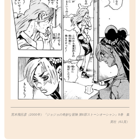
荒木飛呂彦（2000年）『ジョジョの奇妙な冒険 第6部ストーンオーシャン』9巻 集
英社（61
頁）