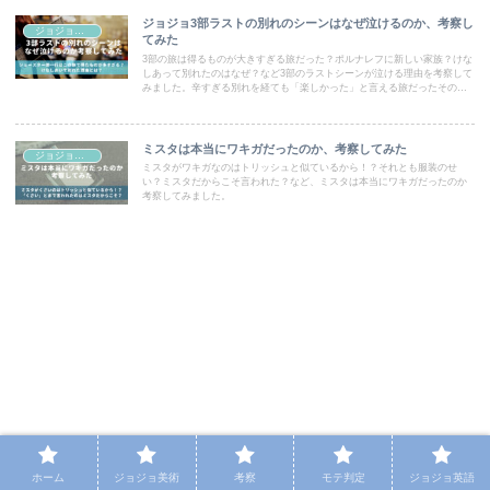
ジョジョ3部ラストの別れのシーンはなぜ泣けるのか、考察し
ジョジョコラム
てみた
3部の旅は得るものが大きすぎる旅だった？ポルナレフに新しい家族？けな
しあって別れたのはなぜ？など3部のラストシーンが泣ける理由を考察して
みました。辛すぎる別れを経ても「楽しかった」と言える旅だったその訳
を探ります。
ミスタは本当にワキガだったのか、考察してみた
ジョジョコラム
ミスタがワキガなのはトリッシュと似ているから！？それとも服装のせ
い？ミスタだからこそ言われた？など、ミスタは本当にワキガだったのか
考察してみました。
ホーム
ジョジョ美術
考察
モテ判定
ジョジョ英語