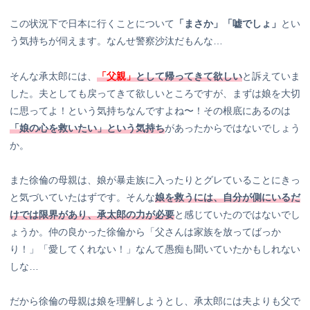
この状況下で日本に行くことについて
「まさか」「嘘でしょ」
とい
う気持ちが伺えます。なんせ警察沙汰だもんな…
そんな承太郎には、
「父親」
として帰ってきて欲しい
と訴えていま
した。夫としても戻ってきて欲しいところですが、まずは娘を大切
に思ってよ！という気持ちなんですよね〜！その根底にあるのは
「娘の心を救いたい」という気持ち
があったからではないでしょう
か。
また徐倫の母親は、娘が暴走族に入ったりとグレていることにきっ
と気づいていたはずです。そんな
娘を救うには、自分が側にいるだ
けでは限界があり、承太郎の力が必要
と感じていたのではないでし
ょうか。仲の良かった徐倫から「父さんは家族を放ってばっか
り！」「愛してくれない！」なんて愚痴も聞いていたかもしれない
しな…
だから徐倫の母親は娘を理解しようとし、承太郎には夫よりも父で