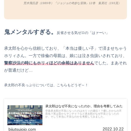
荒木飛呂彦（1989年）『ジョジョの奇妙な冒険』12巻 集英社（193
頁）
鬼メンタルすぎる。
反省させる気ゼロの「はァーい」
承太郎を心から信頼しており、「本当は優しい子」で済ませちゃう
ホリィさん。一方で徐倫の母親は、娘には泣き虫扱いされており、
警察沙汰の時にもホリィほどの余裕はありません
でした。まあそれ
が普通だけど…
承太郎の不良っぷりについては、こちらもどうぞ～！
承太郎はなぜ不良になったのか、理由を考察してみた
空条承太郎が不良になったのはホリィの遺伝！？優しさからの不
良化？実は昔からヤンチャ？など承太郎がなぜ不良となったの
か、そして本当に不良なのかを考察してみました。
2022.10.22
bijutsujojo.com