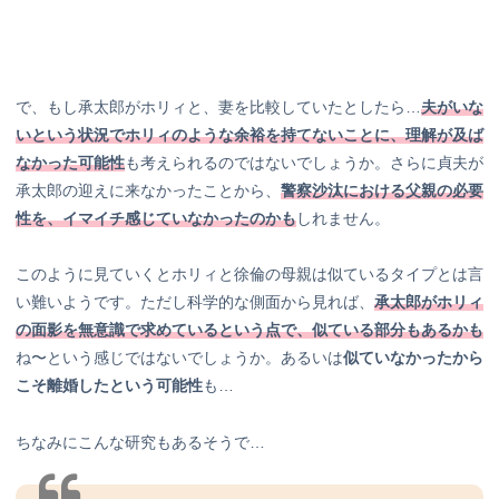
で、もし承太郎がホリィと、妻を比較していたとしたら…
夫がいな
いという状況でホリィのような余裕を持てないことに、理解が及ば
なかった可能性
も考えられるのではないでしょうか。さらに貞夫が
承太郎の迎えに来なかったことから、
警察沙汰における父親の必要
性を、イマイチ感じていなかったのかも
しれません。
このように見ていくとホリィと徐倫の母親は似ているタイプとは言
い難いようです。ただし科学的な側面から見れば、
承太郎がホリィ
の面影を無意識で求めているという点で、似ている部分もあるかも
ね〜という感じではないでしょうか。あるいは
似ていなかったから
こそ離婚したという可能性
も…
ちなみにこんな研究もあるそうで…