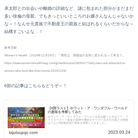
承太郎との出会いや離婚の詳細など、謎に包まれた部分がまだまだ
多い徐倫の母親。でもきっといいところのお嬢さんなんじゃないか
な～！なんせ元貴族で不動産王の親族と結ばれるくらいだからな～
結構すごいよな…！
参考文献
Women's Health（2019年12月29日）『男性は、母親似の女性に惹かれるって本当？』
https://www.womenshealthmag.com/jp/wellness/a29856477/why-men-are-attracted-to-
women-who-look-like-their-moms-20191229/
6部の記事はこちらもどうぞ～！
【6部ラスト】ホワット・ア・ワンダフル・ワールド
の意味を考察してみた
ホワット・ア・ワンダフル・ワールドを読み解くカギはフー・フ
ァイターズ！？黄金の精神や運命がテーマ？元ネタの曲との関係
は？など6部最終回の意味を考察してみました。
2023.03.24
bijutsujojo.com