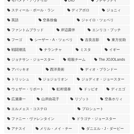
モハメド・アヴドゥル
DIO
ブチャラティ
スティール・ボール・ラン
ディアボロ
ジョニィ
英語
空条徐倫
ジャイロ・ツェペリ
ファントムブラッド
岸辺露伴
エンリコ・プッチ
フーゴ
シーザー・A・ツェペリ
吉良吉影
東方仗助
戦闘潮流
ナランチャ
ミスタ
イギー
ジョナサン・ジョースター
暗殺チーム
The JOJOLands
アバッキオ
西洋美術
ディオ・ブランドー
トリッシュ
ジョジョリオン
ジョディオ・ジョースター
ウェザー・リポート
虹村億泰
ドッピオ
ディエゴ
広瀬康一
山岸由花子
リゾット
空条ホリィ
エルメェス・コステロ
プロシュート
ファニー・ヴァレンタイン
ドラゴナ・ジョースター
アナスイ
メリル・メイ・チー
ダニエル・J・ダービー