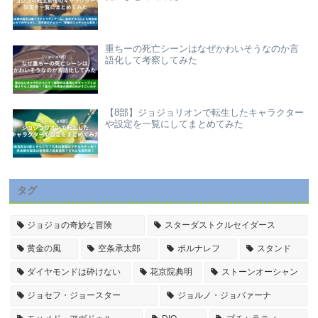
重ちーの死亡シーンはなぜかわいそうなのか言
語化して考察してみた
【8部】ジョジョリオンで転生したキャラクター
や設定を一覧にしてまとめてみた
タグ
ジョジョの奇妙な冒険
スターダストクルセイダース
黄金の風
空条承太郎
ポルナレフ
スタンド
ダイヤモンドは砕けない
花京院典明
ストーンオーシャン
ジョセフ・ジョースター
ジョルノ・ジョバァーナ