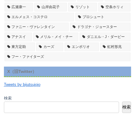
広瀬康一
山岸由花子
リゾット
空条ホリィ
エルメェス・コステロ
プロシュート
ファニー・ヴァレンタイン
ドラゴナ・ジョースター
アナスイ
メリル・メイ・チー
ダニエル・J・ダービー
東方定助
カーズ
エンポリオ
虹村形兆
フー・ファイターズ
X（旧Twitter）
Tweets by bijutsujojo
検索
検索