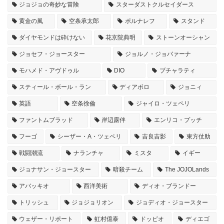
ジョジョの奇妙な冒険
スターダストクルセイダース
黄金の風
空条承太郎
ポルナレフ
スタンド
ダイヤモンドは砕けない
花京院典明
ストーンオーシャン
ジョセフ・ジョースター
ジョルノ・ジョバァーナ
モハメド・アヴドゥル
DIO
ブチャラティ
スティール・ボール・ラン
ディアボロ
ジョニィ
英語
空条徐倫
ジャイロ・ツェペリ
ファントムブラッド
岸辺露伴
エンリコ・プッチ
フーゴ
シーザー・A・ツェペリ
吉良吉影
東方仗助
戦闘潮流
ナランチャ
ミスタ
イギー
ジョナサン・ジョースター
暗殺チーム
The JOJOLands
アバッキオ
西洋美術
ディオ・ブランドー
トリッシュ
ジョジョリオン
ジョディオ・ジョースター
ウェザー・リポート
虹村億泰
ドッピオ
ディエゴ