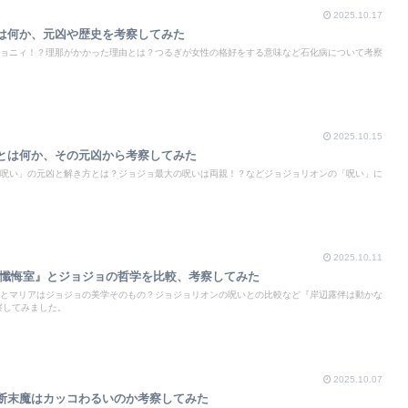
2025.10.17
は何か、元凶や歴史を考察してみた
ョニィ！？理那がかかった理由とは？つるぎが女性の格好をする意味など石化病について考察
2025.10.15
とは何か、その元凶から考察してみた
呪い」の元凶と解き方とは？ジョジョ最大の呪いは両親！？などジョジョリオンの「呪い」に
2025.10.11
 懺悔室』とジョジョの哲学を比較、考察してみた
とマリアはジョジョの美学そのもの？ジョジョリオンの呪いとの比較など『岸辺露伴は動かな
察してみました。
2025.10.07
断末魔はカッコわるいのか考察してみた