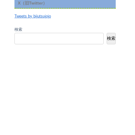
X（旧Twitter）
Tweets by bijutsujojo
検索
検索