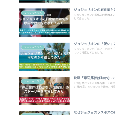
ジョジョリオンの石化病と
ジョジョコラム
ジョジョリオンの石化病の元凶はジ
してみました。
ジョジョリオンの「呪い」
ジョジョコラム
ジョジョリオンの「呪い」とは？「
ついて考察してみました。
映画『岸辺露伴は動かない
ジョジョコラム
田宮は歴代ラスボス集合体！？露伴
い 懺悔室』とジョジョを比較、考
なぜジョジョのラスボスの