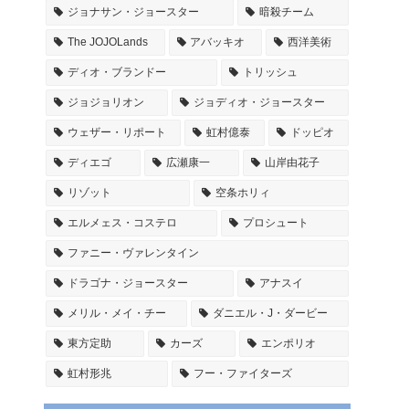
ジョナサン・ジョースター
暗殺チーム
The JOJOLands
アバッキオ
西洋美術
ディオ・ブランドー
トリッシュ
ジョジョリオン
ジョディオ・ジョースター
ウェザー・リポート
虹村億泰
ドッピオ
ディエゴ
広瀬康一
山岸由花子
リゾット
空条ホリィ
エルメェス・コステロ
プロシュート
ファニー・ヴァレンタイン
ドラゴナ・ジョースター
アナスイ
メリル・メイ・チー
ダニエル・J・ダービー
東方定助
カーズ
エンポリオ
虹村形兆
フー・ファイターズ