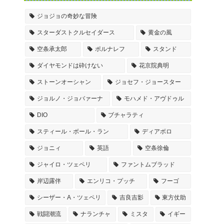
ジョジョの奇妙な冒険
スターダストクルセイダース
黄金の風
空条承太郎
ポルナレフ
スタンド
ダイヤモンドは砕けない
花京院典明
ストーンオーシャン
ジョセフ・ジョースター
ジョルノ・ジョバァーナ
モハメド・アヴドゥル
DIO
ブチャラティ
スティール・ボール・ラン
ディアボロ
ジョニィ
英語
空条徐倫
ジャイロ・ツェペリ
ファントムブラッド
岸辺露伴
エンリコ・プッチ
フーゴ
シーザー・A・ツェペリ
吉良吉影
東方仗助
戦闘潮流
ナランチャ
ミスタ
イギー