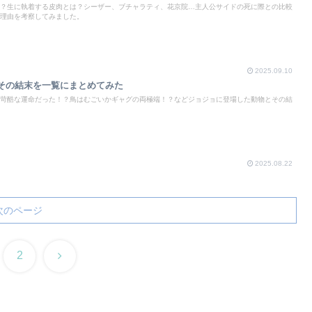
？生に執着する皮肉とは？シーザー、ブチャラティ、花京院…主人公サイドの死に際との比較
理由を考察してみました。
2025.09.10
その結末を一覧にまとめてみた
苛酷な運命だった！？鳥はむごいかギャグの両極端！？などジョジョに登場した動物とその結
2025.08.22
次のページ
次
2
へ