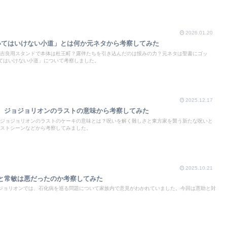
2026.01.20
いてはいけない小道」とは何か元ネタから考察してみた
吉良用スタンドで本体は杜王町？露伴たちを引き込んだのは恨みの力？元ネタは聖書にゴッ
てはいけない小道」について考察しました。
2025.12.17
、ジョジョリオンのラストの意味から考察してみた
ジョジョリオンのラストのケーキの意味とは？呪いを解く難しさと東方家を襲う新たな呪いと
ストシーンなどから考察してみました。
2025.10.21
と常敏は悪だったのか考察してみた
ジョリオンでは、石化病を巡る問題について家族内で意見がわかれていました。今回は憲助と対