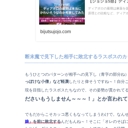
【ジョジョ5部】ディ
ディアボロの最期は麻薬を
原理との比較など、ディア
bijutsujojo.com
断末魔で見下した相手に敗北するラスボスのカ
もうひとつのパターンが相手への見下し（青字の部分ね
っぽけな小僧」など軽蔑
したりと偉そうですね～！自分
現を目指したラスボスたちなので、その姿勢が貫かれて
ださいもうしません～～～！」とか言われて
でもだからこそカッコ悪くもなってしまうわけで。なん
娘
」を前に敗北する
んだもんね～！そこに「オレのそば