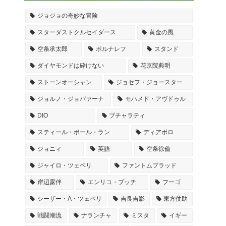
ジョジョの奇妙な冒険
スターダストクルセイダース
黄金の風
空条承太郎
ポルナレフ
スタンド
ダイヤモンドは砕けない
花京院典明
ストーンオーシャン
ジョセフ・ジョースター
ジョルノ・ジョバァーナ
モハメド・アヴドゥル
DIO
ブチャラティ
スティール・ボール・ラン
ディアボロ
ジョニィ
英語
空条徐倫
ジャイロ・ツェペリ
ファントムブラッド
岸辺露伴
エンリコ・プッチ
フーゴ
シーザー・A・ツェペリ
吉良吉影
東方仗助
戦闘潮流
ナランチャ
ミスタ
イギー