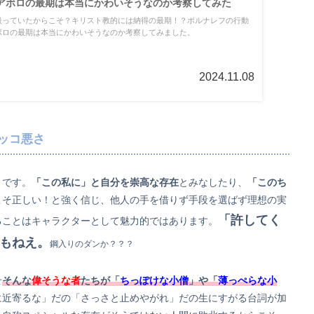
アボロの最期は本当にかわいそうなのか考察してみた
扱っていたからこそ？キリスト教的には納得の最期！？ポルナレフの行動
ボロの最期は本当にかわいそうなのか考察してみました。
2024.11.08
ッコ悪さ
）です。
「この私に」と自分を崇高な存在
とみなしたり、
「このち
こそ正しい！と強く信じ、他人の手を借りず手段を選ばず理想の実
「許してく
ることはキャラクターとして魅力的ではあります。
もねえ。
鋼入りのダンか？？？
せ
そんな
偉そうな者
たちが「
ちっぽけな小僧
」や「
薄っぺらな小
に近寄るな」だの「さっさと止めやがれ」だの生にすがる台詞が加