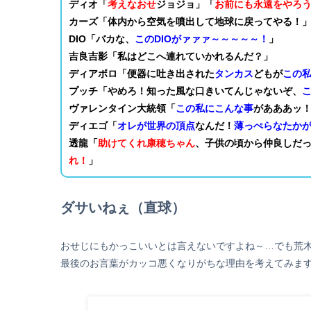
ディオ「
考えなおせ
ジョジョ」「
お前にも永遠をやろ
カーズ「体内から空気を噴出して地球に戻ってやる！
DIO「バカな、
このDIOがァァァ～～～～～！
」
吉良吉影「私はどこへ連れていかれるんだ？」
ディアボロ「便器に吐き出された
タンカス
どもが
この
プッチ「やめろ！知った風な口きいてんじゃないぞ、
ヴァレンタイン大統領「
この私にこんな事
があああッ
ディエゴ「
オレが世界の頂点
なんだ！
薄っぺらなたか
透龍「
助けてくれ康穂ちゃん
、子供の頃から仲良しだ
れ！
」
ダサいねぇ（直球）
おせじにもかっこいいとは言えないですよね～…でも荒
最後のお言葉がカッコ悪くなりがちな理由を考えてみま