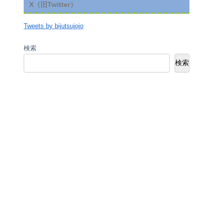
X（旧Twitter）
Tweets by bijutsujojo
検索
検索