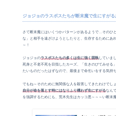
ジョジョのラスボスたちが断末魔で生にすがる
さて断末魔にはいくつかパターンがあるようで…そのひ
な」と相手を遠ざけようとしたりと、生存するためにあ
～！
ジョジョの
ラスボスたちの多くは生に強く固執
していま
死身と不老不死を目指したカーズ、「生きのびてみせる
たいものだったはずなので、最後まで命乞いをする気持
でもね～そのために無関係な人を殺害してきたわけでし
自分が命を落とす時にはなりふり構わず生にすがる
なん
を強調するためにも、荒木先生はカッコ悪～～～い断末