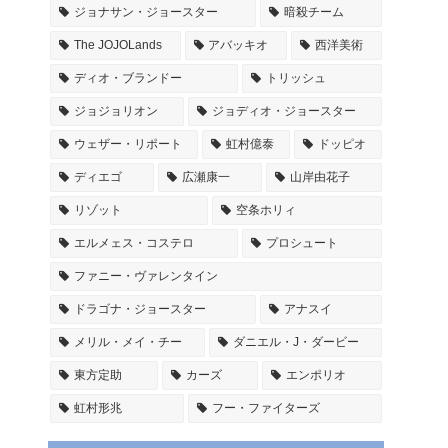
ジョナサン・ジョースター
暗殺チーム
The JOJOLands
アバッキオ
西洋美術
ディオ・ブランドー
トリッシュ
ジョジョリオン
ジョディオ・ジョースター
ウェザー・リポート
虹村億泰
ドッピオ
ディエゴ
広瀬康一
山岸由花子
リゾット
空条ホリィ
エルメェス・コステロ
プロシュート
ファニー・ヴァレンタイン
ドラゴナ・ジョースター
アナスイ
メリル・メイ・チー
ダニエル・J・ダービー
東方定助
カーズ
エンポリオ
虹村形兆
フー・ファイターズ