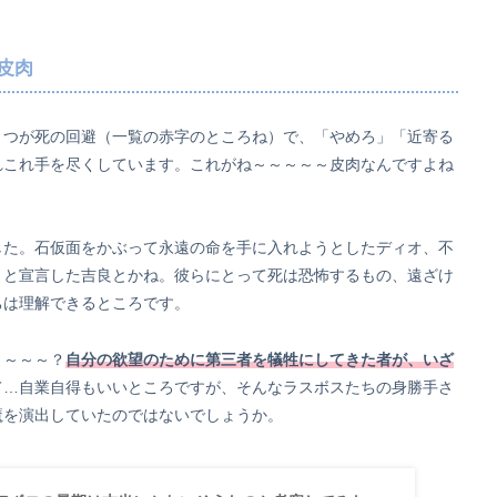
皮肉
とつが死の回避（一覧の赤字のところね）で、「やめろ」「近寄る
れこれ手を尽くしています。これがね～～～～～皮肉なんですよね
した。石仮面をかぶって永遠の命を手に入れようとしたディオ、不
」と宣言した吉良とかね。彼らにとって死は恐怖するもの、遠ざけ
ちは理解できるところです。
ょ～～～？
自分の欲望のために第三者を犠牲にしてきた者が、いざ
て…自業自得もいいところですが、そんなラスボスたちの身勝手さ
魔を演出していたのではないでしょうか。