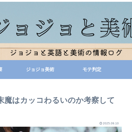
察
ジョジョ美術
モテ判定
末魔はカッコわるいのか考察して
2025.09.10