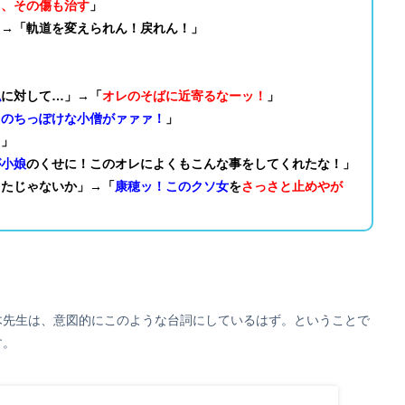
う、その傷も治す
」
」→「軌道を変えられん！戻れん！」
私
に対して…」→「
オレのそばに近寄るなーッ！
」
このちっぽけな小僧がァァァ！
」
！」
が小娘
のくせに！このオレによくもこんな事をしてくれたな！」
ったじゃないか」→「
康穂ッ！このクソ女
を
さっさと止めやが
木先生は、意図的にこのような台詞にしているはず。ということで
す。