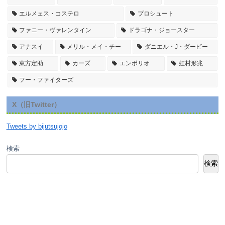
エルメェス・コステロ
プロシュート
ファニー・ヴァレンタイン
ドラゴナ・ジョースター
アナスイ
メリル・メイ・チー
ダニエル・J・ダービー
東方定助
カーズ
エンポリオ
虹村形兆
フー・ファイターズ
X（旧Twitter）
Tweets by bijutsujojo
検索
検索