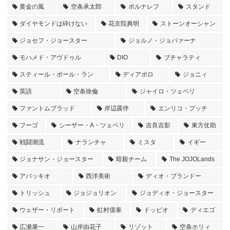
黄金の風
空条承太郎
ポルナレフ
スタンド
ダイヤモンドは砕けない
花京院典明
ストーンオーシャン
ジョセフ・ジョースター
ジョルノ・ジョバァーナ
モハメド・アヴドゥル
DIO
ブチャラティ
スティール・ボール・ラン
ディアボロ
ジョニィ
英語
空条徐倫
ジャイロ・ツェペリ
ファントムブラッド
岸辺露伴
エンリコ・プッチ
フーゴ
シーザー・A・ツェペリ
吉良吉影
東方仗助
戦闘潮流
ナランチャ
ミスタ
イギー
ジョナサン・ジョースター
暗殺チーム
The JOJOLands
アバッキオ
西洋美術
ディオ・ブランドー
トリッシュ
ジョジョリオン
ジョディオ・ジョースター
ウェザー・リポート
虹村億泰
ドッピオ
ディエゴ
広瀬康一
山岸由花子
リゾット
空条ホリィ