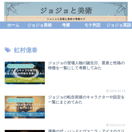
ホーム
ジョジョ美術
考察
モテ判定
ジョジョ英語
虹村億泰
ジョジョの登場人物の誕生日、星座と性格の
ジョジョコラム
特徴を一覧にして考察してみた
2026.01.16
ジョジョの転生前後のキャラクターや設定を
ジョジョコラム
一覧にまとめてみた
2025.04.22
億泰のザ・ハンドとヴァニラ・アイスのクリ