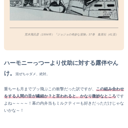
荒木飛呂彦（1994年）『ジョジョの奇妙な冒険』37巻 集英社（41
頁）
ハーモニーっつーより仗助に対する露伴やん
け。
混ぜちゃダメ、絶対。
重ちーも月までブッ飛ぶこの衝撃だった訳ですが、
この組み合わせ
をする人間の舌が繊細か？と言われると、かなり微妙なところ
です
よね～～～～！幕の内弁当もミルクティーも好きだっただけじゃな
いかな～！