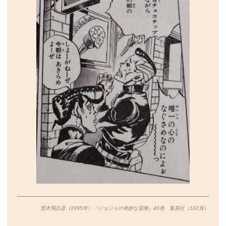
荒木飛呂彦（1995年）『ジョジョの奇妙な冒険』40巻 集英社（182
頁）