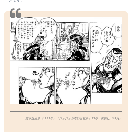
ーンです。
荒木飛呂彦（1993年）『ジョジョの奇妙な冒険』33巻 集英社（49
頁）