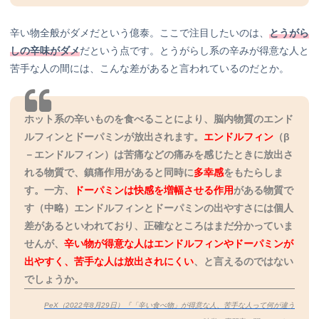
辛い物全般がダメだという億泰。ここで注目したいのは、
とうがら
しの辛味がダメ
だという点です。とうがらし系の辛みが得意な人と
苦手な人の間には、こんな差があると言われているのだとか。
ホット系の辛いものを食べることにより、脳内物質のエンド
ルフィンとドーパミンが放出されます。
エンドルフィン
（β
－エンドルフィン）は苦痛などの痛みを感じたときに放出さ
れる物質で、鎮痛作用があると同時に
多幸感
をもたらしま
す。一方、
ドーパミンは快感を増幅させる作用
がある物質で
す（中略）エンドルフィンとドーパミンの出やすさには個人
差があるといわれており、正確なところはまだ分かっていま
せんが、
辛い物が得意な人はエンドルフィンやドーパミンが
出やすく、苦手な人は放出されにくい
、と言えるのではない
でしょうか。
PeX（2022年8月29日）『「辛い食べ物」が得意な人、苦手な人って何が違う