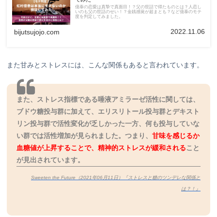
億泰の恋愛は真摯で真面目！？父の世話で得たものとは？人恋し
いのも父の世話のせい！？金銭感覚が超まとも？など億泰のモテ
度を判定してみました。
2022.11.06
bijutsujojo.com
また甘みとストレスには、こんな関係もあると言われています。
また、ストレス指標である唾液アミラーゼ活性に関しては、
ブドウ糖投与群に加えて、エリスリトール投与群とデキスト
リン投与群で活性変化が乏しかった一方、何も投与していな
い群では活性増加が見られました。つまり、
甘味を感じるか
血糖値が上昇することで、精神的ストレスが緩和される
こと
が見出されています。
Sweeten the Future（2021年06月11日）『ストレスと糖のツンデレな関係と
は？！』