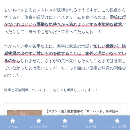
甘いものをとるとストレスが緩和されるそうですが、この観点から
考えると、億泰が週明けにアイスクリームを食べるのは、
学校に行
かなければという憂鬱な気持ちから逃れようとする本能的な欲求
だ
ったりして…自分でも慰めだって言ってたもんね～！
だから辛い物が苦手な上に、家事に家族の世話と
忙しい億泰が、快
感物質の出やすい甘いものを欲することは、意外と理にかなってい
るのかも
しれません。さすがの荒木先生もそんなことまでは意識し
ていなかったとは思いますが、ちょっと面白い億泰と味覚の関係な
のでした。
億泰と家族関係については、こちらでも考察しています～！
【スタンド論】虹村億泰の「ザ・ハンド」を深読み！
ジョジョの奇妙な冒険4部に登場した虹村億泰のスタンド「ザ・ハ
ンド」について考察しました。右手で「削り取る」という強力な
スタンド能力を持つザ・ハンドですが、なぜ「削り取る」のでし
ょうか。また無表情でユニークな顔立ちには、どんな理由がある
ホーム
ジョジョ美術
考察
モテ判定
ジョジョ英語
のでしょうか。