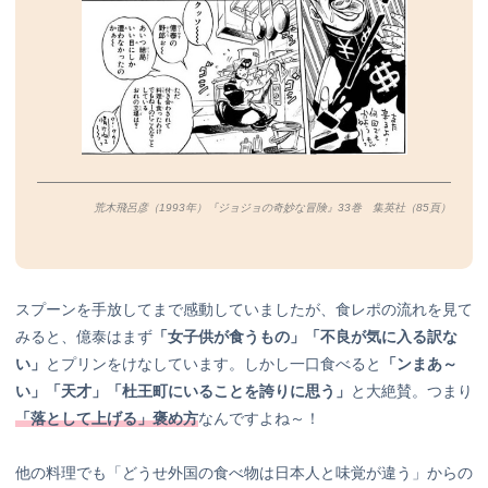
荒木飛呂彦（1993年）『ジョジョの奇妙な冒険』33巻 集英社（85
頁）
スプーンを手放してまで感動していましたが、食レポの流れを見て
みると、億泰はまず
「女子供が食うもの」「不良が気に入る訳な
い」
とプリンをけなしています。しかし一口食べると
「ンまあ～
い」「天才」「杜王町にいることを誇りに思う」
と大絶賛。つまり
「落として上げる」褒め方
なんですよね～！
他の料理でも「どうせ外国の食べ物は日本人と味覚が違う」からの