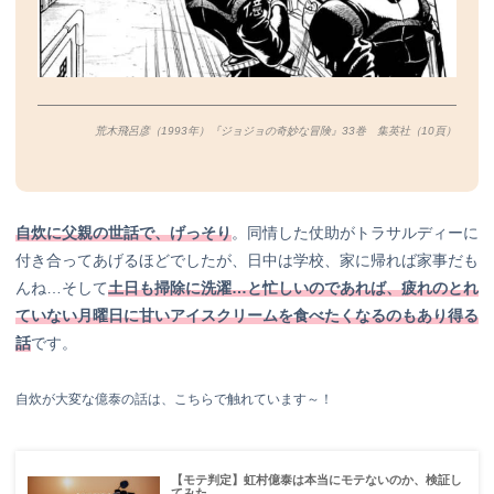
荒木飛呂彦（1993年）『ジョジョの奇妙な冒険』33巻 集英社（10
頁）
自炊に父親の世話で、げっそり
。同情した仗助がトラサルディーに
付き合ってあげるほどでしたが、日中は学校、家に帰れば家事だも
んね…そして
土日も掃除に洗濯…と忙しいのであれば、疲れのとれ
ていない月曜日に甘いアイスクリームを食べたくなるのもあり得る
話
です。
自炊が大変な億泰の話は、こちらで触れています～！
【モテ判定】虹村億泰は本当にモテないのか、検証し
てみた