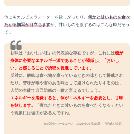
他にもカルピスウォーターを欲しがったり、
何かと甘いものを食べ
たがる描写が目立ちます
が、甘いものを欲するのはこんな時だそう
で…
甘味は「おいしい味」の代表的な存在ですが、これには
糖が
身体に必要なエネルギー源であることが関係し、「おいし
い」と感じることで摂取を促進しています。
反対に、酸味は食べ物が腐っているときの味として警戒され
たり、苦味が毒や害のある味として避けられたりするのは、
人間の本能で自己防衛の一種と言えるでしょう。
エネルギーを消費すると、体がエネルギーを必要とし、甘味
を欲します。
「疲れたときに甘いものを食べたくなる」とい
う現象には理由があるんですね。
株式会社パールエース（2020年06月10日）『砂糖と味覚』