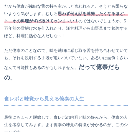
だから億泰が繊細な舌の持ち主か…と言われると、そうとも限らな
いような気がします。むしろ
思わず例え話を連発したくなるほど、
トニオの料理がずば抜けてゥンま～い！
のではないでしょうか。5
万年前の雪解け水を仕入れたり、漢方料理から山野草まで勉強する
ほど、料理に熱心な人だしな～！
ただ億泰のことなので、味を繊細に感じ取る舌を持ち合わせていて
も、それを説明する手段が追いついていない、あるいは面倒くさい
だって億泰だも
なんて可能性もあるのかもしれません。
の。
食レポと味覚から見える億泰の人生
最後にちょっと脱線して、食レポの内容と味の好みから、億泰の人
生を考察してみます。まず億泰の味覚の特徴が分かるのが、このシ