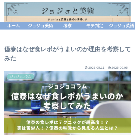
ホーム
ジョジョ美術
考察
モテ判定
ジョジョ英語
億泰はなぜ食レポがうまいのか理由を考察して
みた
2023.05.11
2025.09.05
ジョジョコラム