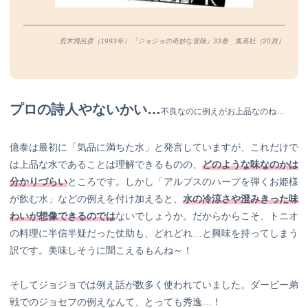
荒木飛呂彦（1993年）『ジョジョの奇妙な冒険』33巻 集英社（20
頁）
プロの詩人やないかい…
不良なのに例えがお上品なのね…
億泰は最初に「気品に満ちた水」と発言していますが、これだけで
は上品な水であることは理解できるものの、
どのような味なのかは
分かりづらい
ところです。しかし「アルプスのハープを弾くお姫様
が飲む水」などの例えを付け加えると、
水の冷涼さや澄みきった味
わいが想像できるのでは
ないでしょうか。だからからこそ、トニオ
の料理に半信半疑だった仗助も、どれどれ…と興味を持ってしまう
訳です。美味しそうに聞こえるもんね～！
そしてジョジョでは例え話が数多く使われていました。ダービー弟
戦でのジョセフの例えなんて、とっても秀逸…！