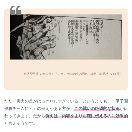
荒木飛呂彦（1993年）『ジョジョの奇妙な冒険』25巻 集英社（116
頁）
ただ「実力の差がはっきりしすぎている」というよりも、「甲子園
優勝チームに～」の例えがある方が、
この戦いの絶望的な状況
が伝
わってきます。だから
例えは、内容をより明確に伝えるのに効果的
と言えそうです。