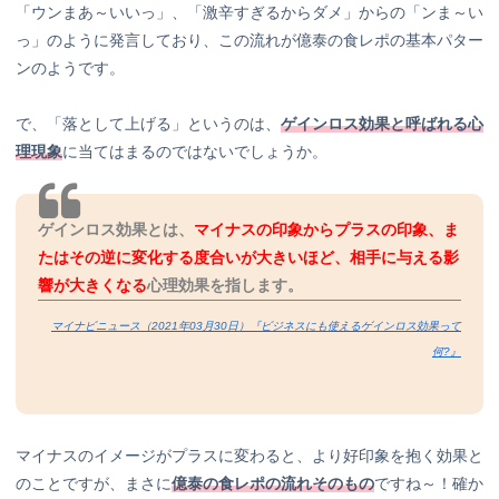
「ウンまあ～いいっ」、「激辛すぎるからダメ」からの「ンま～い
っ」のように発言しており、この流れが億泰の食レポの基本パター
ンのようです。
で、「落として上げる」というのは、
ゲインロス効果と呼ばれる心
理現象
に当てはまるのではないでしょうか。
ゲインロス効果とは、
マイナスの印象からプラスの印象、ま
たはその逆に変化する度合いが大きいほど、相手に与える影
響が大きくなる
心理効果
を指します。
マイナビニュース（2021年03月30日）『ビジネスにも使えるゲインロス効果って
何?』
マイナスのイメージがプラスに変わると、より好印象を抱く効果と
のことですが、まさに
億泰の食レポの流れそのもの
ですね～！確か