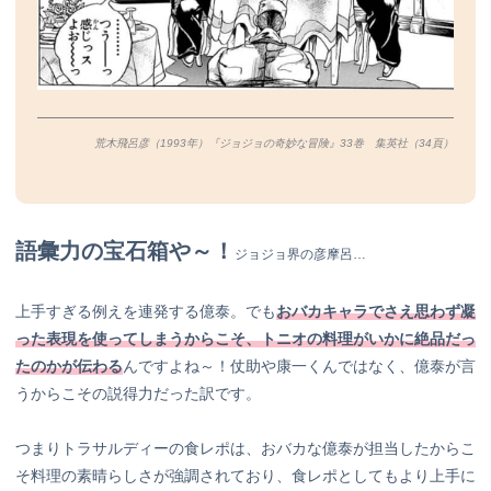
荒木飛呂彦（1993年）『ジョジョの奇妙な冒険』33巻 集英社（34
頁）
語彙力の宝石箱や～！
ジョジョ界の彦摩呂…
上手すぎる例えを連発する億泰。でも
おバカキャラでさえ思わず凝
った表現を使ってしまうからこそ、トニオの料理がいかに絶品だっ
たのかが伝わる
んですよね～！仗助や康一くんではなく、億泰が言
うからこその説得力だった訳です。
つまりトラサルディーの食レポは、おバカな億泰が担当したからこ
そ料理の素晴らしさが強調されており、食レポとしてもより上手に