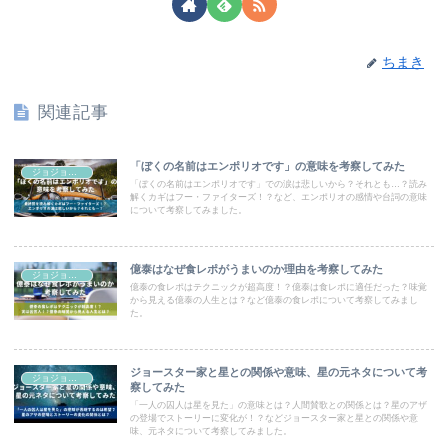
ちまき
関連記事
「ぼくの名前はエンポリオです」の意味を考察してみた
ジョジョコラム
「ぼくの名前はエンポリオです」での涙は悲しいから？それとも…？読み
解くカギはフー・ファイターズ！？など、エンポリオの感情や台詞の意味
について考察してみました。
億泰はなぜ食レポがうまいのか理由を考察してみた
ジョジョコラム
億泰の食レポはテクニックが超高度！？億泰は食レポに適任だった？味覚
から見える億泰の人生とは？など億泰の食レポについて考察してみまし
た。
ジョースター家と星との関係や意味、星の元ネタについて考
ジョジョコラム
察してみた
「一人の囚人は星を見た」の意味とは？人間賛歌との関係とは？星のアザ
の登場でストーリーに変化が！？などジョースター家と星との関係や意
味、元ネタについて考察してみました。