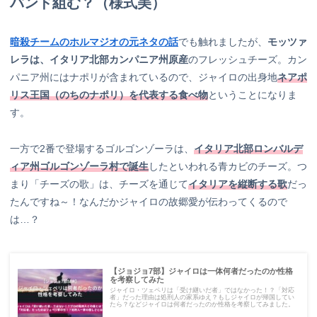
バンド組む？（様式美）
暗殺チームのホルマジオの元ネタの話
でも触れましたが、
モッツァ
レラは、イタリア北部カンパニア州原産
のフレッシュチーズ。カン
パニア州にはナポリが含まれているので、ジャイロの出身地
ネアポ
リス王国（のちのナポリ）を代表する食べ物
ということになりま
す。
一方で2番で登場するゴルゴンゾーラは、
イタリア北部ロンバルデ
ィア州ゴルゴンゾーラ村で誕生
したといわれる青カビのチーズ。つ
まり「チーズの歌」は、チーズを通じて
イタリアを縦断する歌
だっ
たんですね～！なんだかジャイロの故郷愛が伝わってくるので
は…？
【ジョジョ7部】ジャイロは一体何者だったのか性格
を考察してみた
ジャイロ・ツェペリは「受け継いだ者」ではなかった！？「対応
者」だった理由は処刑人の家系ゆえ？もしジャイロが帰国してい
たら？などジャイロは何者だったのか性格を考察してみました。