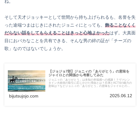
ね。
そして天才ジョッキーとして世間から持ち上げられるも、名誉を失
った途端つまはじきにされたジョニィにとっても、
飾ることなくく
だらない話をしてもらえることはきっと心地よかった
はず。大真面
目におバカなことを共有できる、そんな男の絆の証が「チーズの
歌」なのではないでしょうか。
【ジョジョ7部】ジョニィの「ありがとう」の意味を
ジャイロとの関係から考察してみた
ジョニィの「ありがとう」は未知の幸福感への感謝！？ヴァレン
タイン大統領の取引に応じかけた理由とは？爪弾とACT4の能力の
意味は？などジョニィの「ありがとう」の意味をジャイロとの関
係から考察しました。
2025.06.12
bijutsujojo.com