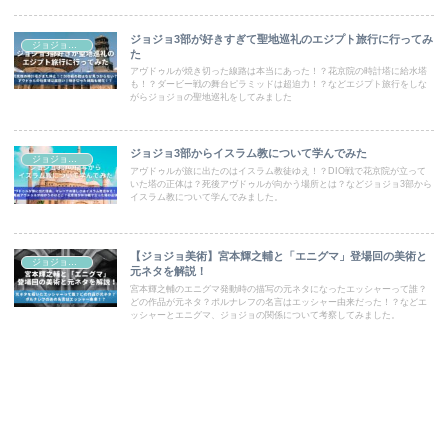
ジョジョ3部が好きすぎて聖地巡礼のエジプト旅行に行ってみ
ジョジョコラム
た
アヴドゥルが焼き切った線路は本当にあった！？花京院の時計塔に給水塔
も！？ダービー戦の舞台ピラミッドは超迫力！？などエジプト旅行をしな
がらジョジョの聖地巡礼をしてみました
ジョジョ3部からイスラム教について学んでみた
ジョジョコラム
アヴドゥルが旅に出たのはイスラム教徒ゆえ！？DIO戦で花京院が立って
いた塔の正体は？死後アヴドゥルが向かう場所とは？などジョジョ3部から
イスラム教について学んでみました。
【ジョジョ美術】宮本輝之輔と「エニグマ」登場回の美術と
ジョジョコラム
元ネタを解説！
宮本輝之輔のエニグマ発動時の描写の元ネタになったエッシャーって誰？
どの作品が元ネタ？ポルナレフの名言はエッシャー由来だった！？などエ
ッシャーとエニグマ、ジョジョの関係について考察してみました。