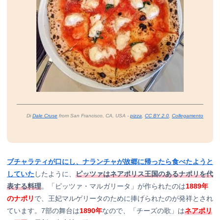
Di
Dale Cruse
from San Francisco, CA, USA -
pizza
,
CC BY 2.0
,
Collegamento
ブチャラティが口にし、ナランチャが故郷に帰ったら食べたようと
していた
したように、
ピッツァはネアポリス王国のあるナポリを代
表する料理
。「ピッツァ・マルガリータ」が作られたのは
1889年
のナポリ
で、王妃マルゲリータのために捧げられたのが発祥とされ
ています。7部の舞台は
1890年
なので、「チーズの歌」は
ネアポリ