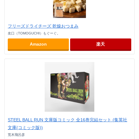
フリーズドライチーズ 乾燥おつまみ
友口（TOMOGUCHI）もぐーぐ。
Amazon
楽天
STEEL BALL RUN 文庫版コミック 全16巻完結セット (集英社
文庫(コミック版))
荒木飛呂彦