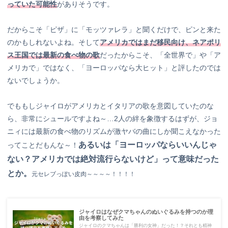
っていた可能性
がありそうです。
だからこそ「ピザ」に「モッツァレラ」と聞くだけで、ピンと来た
のかもしれないよね。そして
アメリカではまだ移民向け、ネアポリ
ス王国では最新の食べ物の歌
だったからこそ、「全世界で」や「ア
メリカで」ではなく、「ヨーロッパなら大ヒット」と評したのでは
ないでしょうか。
でももしジャイロがアメリカとイタリアの歌を意図していたのな
ら、非常にシュールですよね～…2人の絆を象徴するはずが、ジョ
ニィには最新の食べ物のリズムが激ヤバの曲にしか聞こえなかった
あるいは「ヨーロッパならいいんじゃ
ってことだもんな～！
ない？アメリカでは絶対流行らないけど」って意味だった
とか。
元セレブっぽい皮肉～～～～！！！！
ジャイロはなぜクマちゃんのぬいぐるみを持つのか理
由を考察してみた
ジャイロのクマちゃんは「勝利の女神」だった！？それとも精神