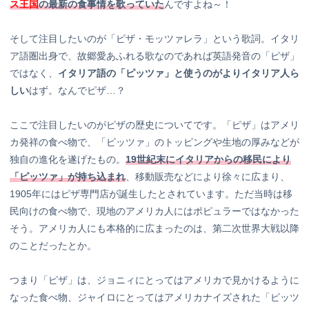
ス王国
の最新の食事情を歌っていた
んですよね～！
そして注目したいのが「ピザ・モッツァレラ」という歌詞。イタリ
ア語圏出身で、故郷愛あふれる歌なのであれば英語発音の「ピザ」
ではなく、
イタリア語の「ピッツァ」と使うのがよりイタリア人ら
しい
はず。なんでピザ…？
ここで注目したいのがピザの歴史についてです。「ピザ」はアメリ
カ発祥の食べ物で、「ピッツァ」のトッピングや生地の厚みなどが
独自の進化を遂げたもの。
19世紀末にイタリアからの移民により
「ピッツァ」が持ち込まれ
、移動販売などにより徐々に広まり、
1905年にはピザ専門店が誕生したとされています。ただ当時は移
民向けの食べ物で、現地のアメリカ人にはポピュラーではなかった
そう。アメリカ人にも本格的に広まったのは、第二次世界大戦以降
のことだったとか。
つまり「ピザ」は、ジョニィにとってはアメリカで見かけるように
なった食べ物、ジャイロにとってはアメリカナイズされた「ピッツ