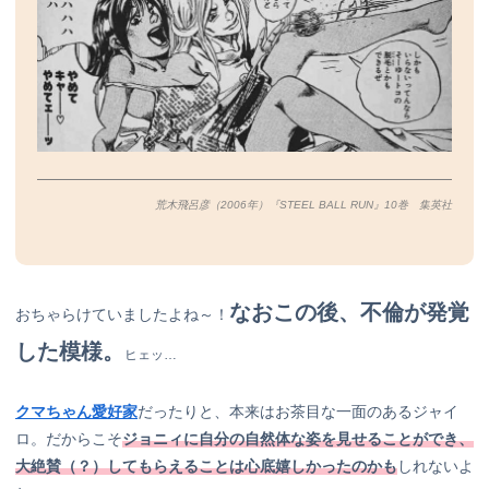
荒木飛呂彦（2006年）『STEEL BALL RUN』10巻 集英社
なおこの後、不倫が発覚
おちゃらけていましたよね～！
した模様。
ヒェッ…
クマちゃん愛好家
だったりと、本来はお茶目な一面のあるジャイ
ロ。だからこそ
ジョニィに自分の自然体な姿を見せることができ
、
大絶賛（？）してもらえることは心底嬉しかったのかも
しれないよ