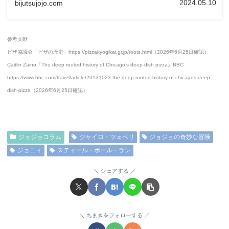
2024.05.10
bijutsujojo.com
参考文献
ピザ協議会「ピザの歴史」https://pizzakyogikai.gr.jp/roots.html（2026年6月25日確認）
Caitlin Zaino「The deep rooted history of Chicago’s deep-dish pizza」BBC
https://www.bbc.com/travel/article/20131023-the-deep-rooted-history-of-chicagos-deep-
dish-pizza（2026年6月25日確認）
ジョジョコラム
ジャイロ・ツェペリ
ジョジョの奇妙な冒険
ジョニィ
スティール・ボール・ラン
シェアする
ちまきをフォローする