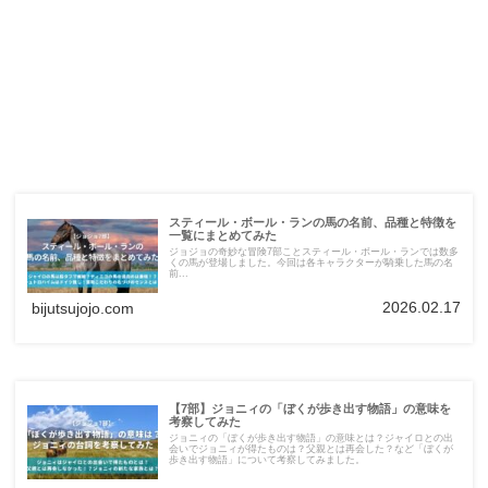
スティール・ボール・ランの馬の名前、品種と特徴を
一覧にまとめてみた
ジョジョの奇妙な冒険7部ことスティール・ボール・ランでは数多
くの馬が登場しました。今回は各キャラクターが騎乗した馬の名
前...
2026.02.17
bijutsujojo.com
【7部】ジョニィの「ぼくが歩き出す物語」の意味を
考察してみた
ジョニィの「ぼくが歩き出す物語」の意味とは？ジャイロとの出
会いでジョニィが得たものは？父親とは再会した？など「ぼくが
歩き出す物語」について考察してみました。