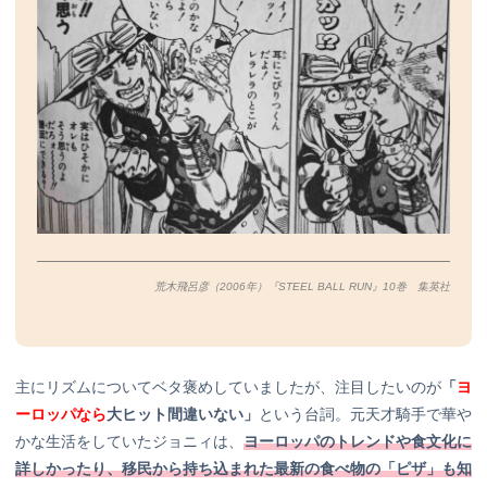
荒木飛呂彦（2006年）『STEEL BALL RUN』10巻 集英社
主にリズムについてベタ褒めしていましたが、注目したいのが
「
ヨ
ーロッパなら
大ヒット間違いない」
という台詞。元天才騎手で華や
かな生活をしていたジョニィは、
ヨーロッパのトレンドや食文化に
詳しかったり、移民から持ち込まれた最新の食べ物の「ピザ」も知