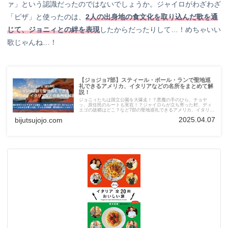
ァ」という認識だったのではないでしょうか。ジャイロがわざわざ
「ピザ」と使ったのは、
2人の出身地の食文化を取り込んだ歌を通
じて、ジョニィとの絆を表現
したからだったりして…！めちゃいい
歌じゃんね…！
【ジョジョ7部】スティール・ボール・ランで聖地巡
礼できるアメリカ、イタリアなどの名所をまとめて解
説！
ジョニィたちは国立公園を大爆走！？悪魔の手のひら、チョヤ
ッ、原住民のルートも実在！？ジャイロらが立ち寄った村、ディ
エゴの故郷はどこ？など7部の聖地巡礼できるアメリカ、イタリ
ア、イギリスの名所をまとめて解説してみました。
2025.04.07
bijutsujojo.com