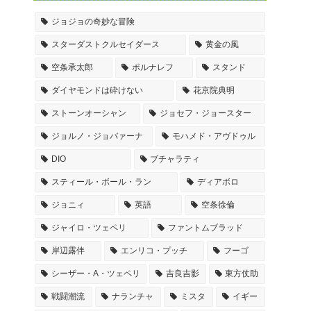
ジョジョの奇妙な冒険
スターダストクルセイダース
黄金の風
空条承太郎
ポルナレフ
スタンド
ダイヤモンドは砕けない
花京院典明
ストーンオーシャン
ジョセフ・ジョースター
ジョルノ・ジョバァーナ
モハメド・アヴドゥル
DIO
ブチャラティ
スティール・ボール・ラン
ディアボロ
ジョニィ
英語
空条徐倫
ジャイロ・ツェペリ
ファントムブラッド
岸辺露伴
エンリコ・プッチ
フーゴ
シーザー・A・ツェペリ
吉良吉影
東方仗助
戦闘潮流
ナランチャ
ミスタ
イギー