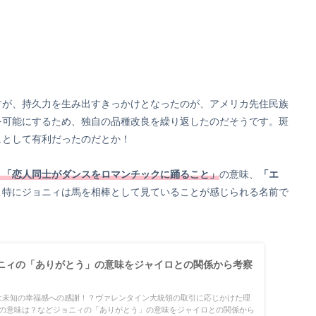
すが、持久力を生み出すきっかけとなったのが、アメリカ先住民族
を可能にするため、独自の品種改良を繰り返したのだそうです。斑
ュとして有利だったのだとか！
」「恋人同士がダンスをロマンチックに踊ること」
の意味、
「エ
。特にジョニィは馬を相棒として見ていることが感じられる名前で
ニィの「ありがとう」の意味をジャイロとの関係から考察
は未知の幸福感への感謝！？ヴァレンタイン大統領の取引に応じかけた理
力の意味は？などジョニィの「ありがとう」の意味をジャイロとの関係から