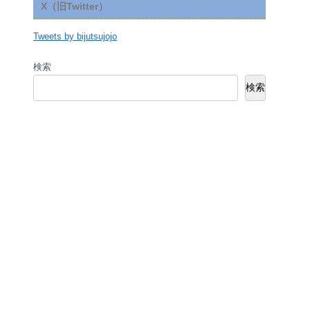
X（旧Twitter）
Tweets by bijutsujojo
検索
検索