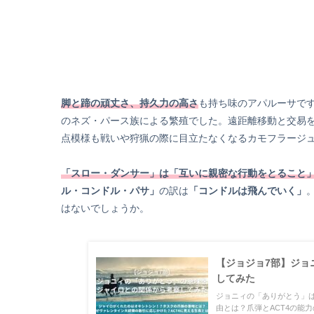
脚と蹄の頑丈さ、持久力の高さ
も持ち味のアパルーサで
のネズ・パース族による繁殖でした。遠距離移動と交易
点模様も戦いや狩猟の際に目立たなくなるカモフラージ
「スロー・ダンサー」は「互いに親密な行動をとること
ル・コンドル・パサ」
の訳は
「コンドルは飛んでいく」
はないでしょうか。
【ジョジョ7部】ジョ
してみた
ジョニィの「ありがとう」
由とは？爪弾とACT4の能