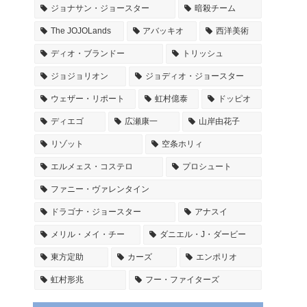
ジョナサン・ジョースター
暗殺チーム
The JOJOLands
アバッキオ
西洋美術
ディオ・ブランドー
トリッシュ
ジョジョリオン
ジョディオ・ジョースター
ウェザー・リポート
虹村億泰
ドッピオ
ディエゴ
広瀬康一
山岸由花子
リゾット
空条ホリィ
エルメェス・コステロ
プロシュート
ファニー・ヴァレンタイン
ドラゴナ・ジョースター
アナスイ
メリル・メイ・チー
ダニエル・J・ダービー
東方定助
カーズ
エンポリオ
虹村形兆
フー・ファイターズ