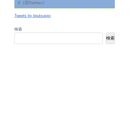
X（旧Twitter）
Tweets by bijutsujojo
検索
検索