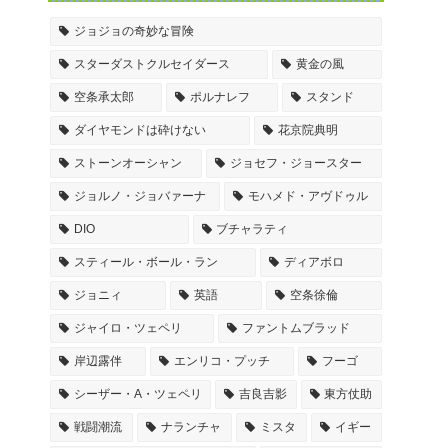
ジョジョの奇妙な冒険
スターダストクルセイダース
黄金の風
空条承太郎
ポルナレフ
スタンド
ダイヤモンドは砕けない
花京院典明
ストーンオーシャン
ジョセフ・ジョースター
ジョルノ・ジョバァーナ
モハメド・アヴドゥル
DIO
ブチャラティ
スティール・ボール・ラン
ディアボロ
ジョニィ
英語
空条徐倫
ジャイロ・ツェペリ
ファントムブラッド
岸辺露伴
エンリコ・プッチ
フーゴ
シーザー・A・ツェペリ
吉良吉影
東方仗助
戦闘潮流
ナランチャ
ミスタ
イギー