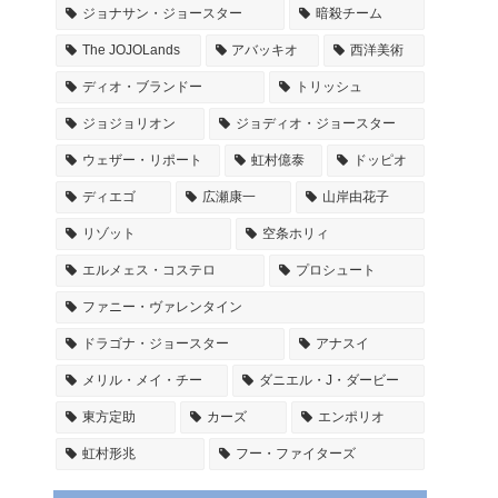
ジョナサン・ジョースター
暗殺チーム
The JOJOLands
アバッキオ
西洋美術
ディオ・ブランドー
トリッシュ
ジョジョリオン
ジョディオ・ジョースター
ウェザー・リポート
虹村億泰
ドッピオ
ディエゴ
広瀬康一
山岸由花子
リゾット
空条ホリィ
エルメェス・コステロ
プロシュート
ファニー・ヴァレンタイン
ドラゴナ・ジョースター
アナスイ
メリル・メイ・チー
ダニエル・J・ダービー
東方定助
カーズ
エンポリオ
虹村形兆
フー・ファイターズ