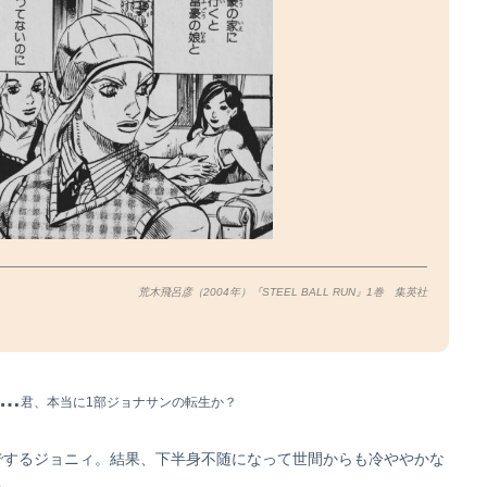
荒木飛呂彦（2004年）『STEEL BALL RUN』1巻 集英社
…
君、本当に1部ジョナサンの転生か？
でするジョニィ。結果、下半身不随になって世間からも冷ややかな
る…