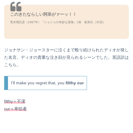
このきたならしい阿呆がァーッ！！
荒木飛呂彦（1987年）『ジョジョの奇妙な冒険』1巻 集英社（35頁）
ジョナサン・ジョースターに泣くまで殴り続けられたディオが発し
た名言。ディオの貴重な泣き顔が見られるシーンでした。英語訳は
こちら。
I'll make you regret that, you
filthy cur
filthy＝不潔
cur＝卑怯者