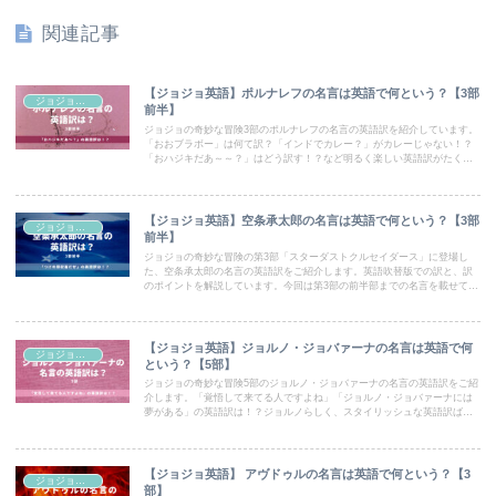
関連記事
【ジョジョ英語】ポルナレフの名言は英語で何という？【3部
ジョジョ英語
前半】
ジョジョの奇妙な冒険3部のポルナレフの名言の英語訳を紹介しています。
「おおブラボー」は何て訳？「インドでカレー？」がカレーじゃない！？
「おハジキだあ～～？」はどう訳す！？など明るく楽しい英語訳がたくさ
んです！
【ジョジョ英語】空条承太郎の名言は英語で何という？【3部
ジョジョ英語
前半】
ジョジョの奇妙な冒険の第3部「スターダストクルセイダース」に登場し
た、空条承太郎の名言の英語訳をご紹介します。英語吹替版での訳と、訳
のポイントを解説しています。今回は第3部の前半部までの名言を載せてい
ます。
【ジョジョ英語】ジョルノ・ジョバァーナの名言は英語で何
ジョジョ英語
という？【5部】
ジョジョの奇妙な冒険5部のジョルノ・ジョバァーナの名言の英語訳をご紹
介します。「覚悟して来てる人ですよね」「ジョルノ・ジョバァーナには
夢がある」の英語訳は！？ジョルノらしく、スタイリッシュな英語訳ばか
りです！
【ジョジョ英語】 アヴドゥルの名言は英語で何という？【3
ジョジョ英語
部】