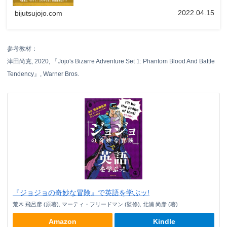
迫力は健在です！
2022.04.15
bijutsujojo.com
参考教材：
津田尚克, 2020, 『Jojo's Bizarre Adventure Set 1: Phantom Blood And Battle
Tendency』, Warner Bros.
『ジョジョの奇妙な冒険』で英語を学ぶッ!
荒木 飛呂彦 (原著), マーティ・フリードマン (監修), 北浦 尚彦 (著)
Amazon
Kindle