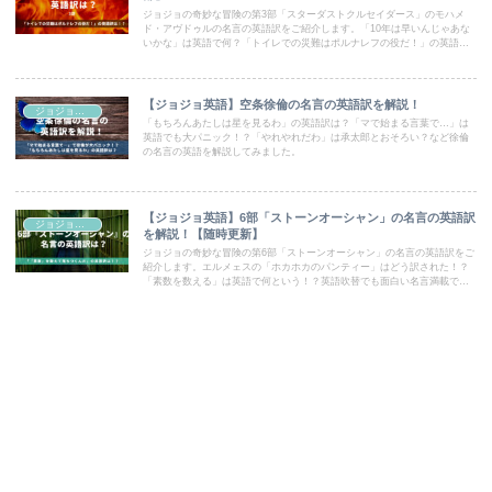
ジョジョの奇妙な冒険の第3部「スターダストクルセイダース」のモハメ
ド・アヴドゥルの名言の英語訳をご紹介します。「10年は早いんじゃあな
いかな」は英語で何？「トイレでの災難はポルナレフの役だ！」の英語訳
はもっと酷い！？英語版でもインパクト大な名言ばかりです！
【ジョジョ英語】空条徐倫の名言の英語訳を解説！
ジョジョ英語
「もちろんあたしは星を見るわ」の英語訳は？「マで始まる言葉で…」は
英語でも大パニック！？「やれやれだわ」は承太郎とおそろい？など徐倫
の名言の英語を解説してみました。
【ジョジョ英語】6部「ストーンオーシャン」の名言の英語訳
ジョジョ英語
を解説！【随時更新】
ジョジョの奇妙な冒険の第6部「ストーンオーシャン」の名言の英語訳をご
紹介します。エルメェスの「ホカホカのパンティー」はどう訳された！？
「素数を数える」は英語で何という！？英語吹替でも面白い名言満載で
す！