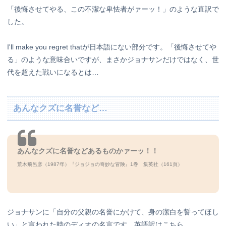
「後悔させてやる、この不潔な卑怯者がァーッ！」のような直訳で
した。
I'll make you regret thatが日本語にない部分です。「後悔させてや
る」のような意味合いですが、まさかジョナサンだけではなく、世
代を超えた戦いになるとは…
あんなクズに名誉など…
あんなクズに名誉などあるものかァーッ！！
荒木飛呂彦（1987年）『ジョジョの奇妙な冒険』1巻 集英社（161頁）
ジョナサンに「自分の父親の名誉にかけて、身の潔白を誓ってほし
い」と言われた時のディオの名言です。英語訳はこちら。