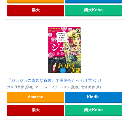
楽天
楽天Kobo
『ジョジョの奇妙な冒険』で英語をたっぷり学ぶッ!
荒木 飛呂彦 (原著), マーティ・フリードマン (監修), 北浦 尚彦 (著)
Amazon
Kindle
楽天
楽天Kobo