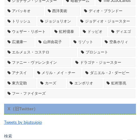
ジョナサン・ジョースター
暗殺チーム
The JOJOLands
アバッキオ
西洋美術
ディオ・ブランドー
トリッシュ
ジョジョリオン
ジョディオ・ジョースター
ウェザー・リポート
虹村億泰
ドッピオ
ディエゴ
広瀬康一
山岸由花子
リゾット
空条ホリィ
エルメェス・コステロ
プロシュート
ファニー・ヴァレンタイン
ドラゴナ・ジョースター
アナスイ
メリル・メイ・チー
ダニエル・J・ダービー
東方定助
カーズ
エンポリオ
虹村形兆
フー・ファイターズ
X（旧Twitter）
Tweets by bijutsujojo
検索