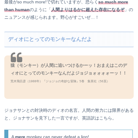
最後がso much more!で切れていますが、恐らく
so much more
than human
のように「
人間よりはるかに超えた存在になるぞ
」の
ニュアンスが感じられます。野心がすごいぜ…！
ディオにとってのモンキーなんだよ
猿（モンキー）が人間に追いつけるかーッ！
おまえはこのデ
ィオにとってのモンキーなんだよジョジョォォォォーッ！！
荒木飛呂彦（1988年）『ジョジョの奇妙な冒険』5巻 集英社（56頁）
ジョナサンとの対決時のディオの名言。人間の努力には限界がある
と、ジョナサンを見下した一言ですが、英語訳はこちら。
A
mere
monkey can never defeat a lion!