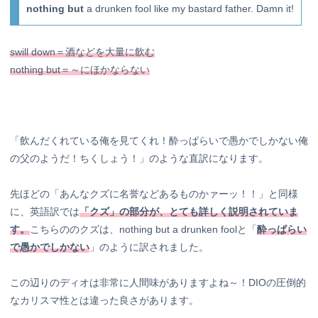
nothing but
a drunken fool like my bastard father. Damn it!
swill down＝酒などを大量に飲む
nothing but＝～にほかならない
「飲んだくれている俺を見てくれ！酔っぱらいで愚かでしかない俺
の父のようだ！ちくしょう！」のような直訳になります。
先ほどの「あんなクズに名誉などあるものかァーッ！！」と同様
に、英語訳では
「クズ」の部分が、とても詳しく説明されていま
す。
こちらののクズは、nothing but a drunken foolと「
酔っぱらい
で愚かでしかない
」のように訳されました。
この辺りのディオは非常に人間味がありますよね～！DIOの圧倒的
なカリスマ性とは違った良さがあります。