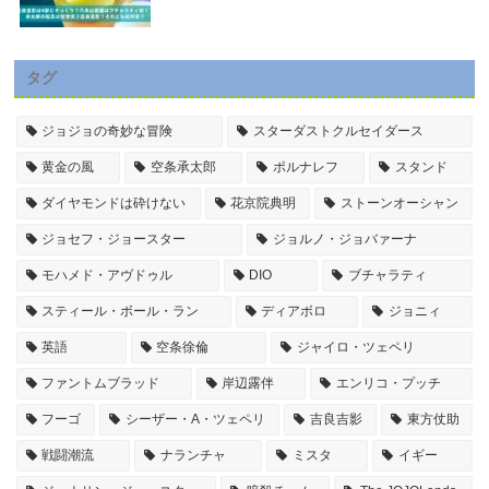
タグ
ジョジョの奇妙な冒険
スターダストクルセイダース
黄金の風
空条承太郎
ポルナレフ
スタンド
ダイヤモンドは砕けない
花京院典明
ストーンオーシャン
ジョセフ・ジョースター
ジョルノ・ジョバァーナ
モハメド・アヴドゥル
DIO
ブチャラティ
スティール・ボール・ラン
ディアボロ
ジョニィ
英語
空条徐倫
ジャイロ・ツェペリ
ファントムブラッド
岸辺露伴
エンリコ・プッチ
フーゴ
シーザー・A・ツェペリ
吉良吉影
東方仗助
戦闘潮流
ナランチャ
ミスタ
イギー