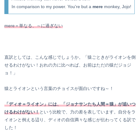
In comparison to my power. You're but a
mere
monkey, Jojo!
mere＝単なる、～に過ぎない
直訳としては、こんな感じでしょうか。「猿ごときがライオンを倒
せるわけがない！おれの力に比べれば、お前はただの猿だジョジ
ョ！」
猿とライオンという言葉のチョイスが面白いですね～！
「ディオ＝ライオン」には、「ジョナサンたち人間＝猿」が
追いつ
けるわけがない！
という比較で、力の差を表しています。自分をラ
イオンと例える辺り、ディオの自信満々な感じが伝わってくる訳で
した！