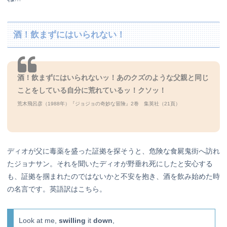
酒！飲まずにはいられない！
酒！飲まずにはいられないッ！
あのクズのような父親と同じ
ことをしている自分に荒れているッ！クソッ！
荒木飛呂彦（1988年）『ジョジョの奇妙な冒険』2巻 集英社（21頁）
ディオが父に毒薬を盛った証拠を探そうと、危険な食屍鬼街へ訪れ
たジョナサン。それを聞いたディオが野垂れ死にしたと安心する
も、証拠を掴まれたのではないかと不安を抱き、酒を飲み始めた時
の名言です。英語訳はこちら。
Look at me,
swilling
it
down
,