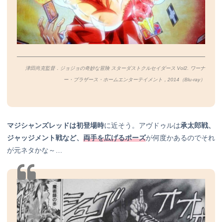
津田尚克監督．ジョジョの奇妙な冒険 スターダストクルセイダース Vol2. ワーナ
ー・ブラザース・ホームエンターテイメント，2014（Blu-ray）
マジシャンズレッドは初登場時
に近そう。アヴドゥルは
承太郎戦、
ジャッジメント戦など、
両手を広げるポーズ
が何度かあるのでそれ
が元ネタかな～…