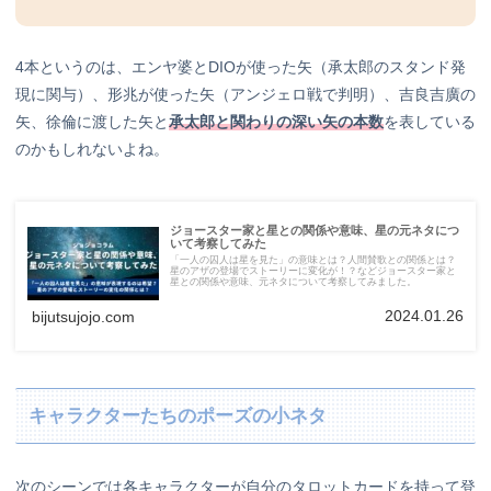
4本というのは、エンヤ婆とDIOが使った矢（承太郎のスタンド発
現に関与）、形兆が使った矢（アンジェロ戦で判明）、吉良吉廣の
矢、徐倫に渡した矢と
承太郎と関わりの深い矢の本数
を表している
のかもしれないよね。
ジョースター家と星との関係や意味、星の元ネタにつ
いて考察してみた
「一人の囚人は星を見た」の意味とは？人間賛歌との関係とは？
星のアザの登場でストーリーに変化が！？などジョースター家と
星との関係や意味、元ネタについて考察してみました。
2024.01.26
bijutsujojo.com
キャラクターたちのポーズの小ネタ
次のシーンでは各キャラクターが自分のタロットカードを持って登