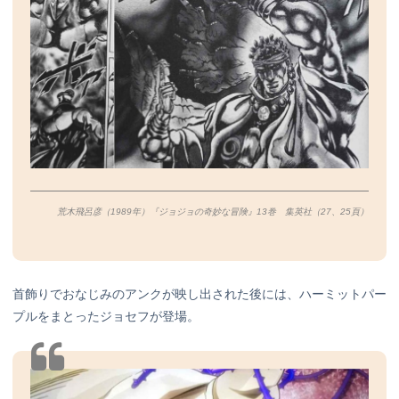
荒木飛呂彦（1989年）『ジョジョの奇妙な冒険』13巻 集英社（27、25
頁）
首飾りでおなじみのアンクが映し出された後には、ハーミットパー
プルをまとったジョセフが登場。