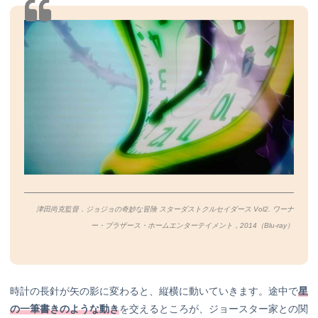
津田尚克監督．ジョジョの奇妙な冒険 スターダストクルセイダース Vol2. ワーナ
ー・ブラザース・ホームエンターテイメント，2014（Blu-ray）
時計の長針が矢の影に変わると、縦横に動いていきます。途中で
星
の一筆書きのような動き
を交えるところが、ジョースター家との関