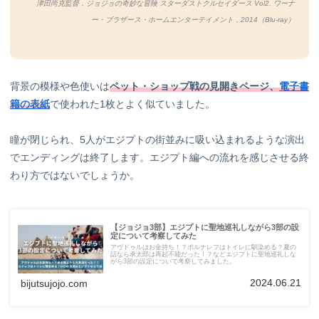
津田尚克監督．ジョジョの奇妙な冒険 スターダストクルセイダース Vol2. ワーナ
ー・ブラザース・ホームエンターテイメント，2014（Blu-ray）
背景の模様や色使いは
ペット・ショップ戦の見開きページ、
電子書
籍の表紙
で使われた1枚とよく似ていました。
瞳が閉じられ、5人がエジプトの街並みに吸い込まれるような演出
でエンディングは終了します。エジプト編への流れを感じさせる終
わり方ではないでしょうか。
【ジョジョ3部】エジプトに聖地巡礼しながら3部の設
定について考察してみた
アヴドゥルはお金持ち！？ポルナレフはトイレに馴染める？夏の
話なら承太郎は再起不能だった！？などエジプトに聖地巡礼しな
がら3部の設定について考察してみました。
2024.06.21
bijutsujojo.com