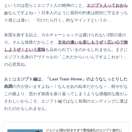
というのは恐らくエジプト人の精神のこと。
エジプト人っておおら
か
なんですよね～！日本人のように規則や約束は絶対に守るきっち
り感とは違い、「行けたら行く」的なマインドというか…
各国を旅する以上、カルチャーショックは避けられない3部の道の
り。そんな旅路だからこそ、
文化の違いも楽しもうぜ！広い心で旅
しようぜ！という意味
も込められているのかもしれません。まさに
エジプト出身のアヴドゥルの「これだからいいんですよこれが！」
の心意気ね。
あとは
エジプト編は、「Last Train Home」のようなしっとりした
曲調
の方が合いますよね～！なんせあの結末だからな～…軽やかな
この曲より、思わず旅路を振り返ってしまうような感傷的な曲がふ
さわしいからこそ、エジプト編ではなく前期のエンディングに選ば
れたのかもしれません。
ジョジョ3部が好きすぎて聖地巡礼のエジプト旅行に