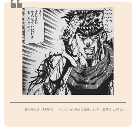
荒木飛呂彦（1989年）『ジョジョの奇妙な冒険』11巻 集英社（102
頁）