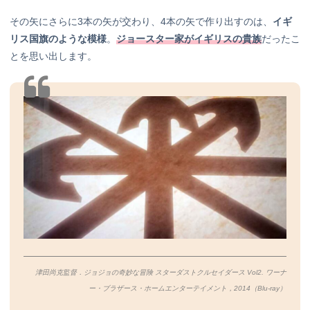
その矢にさらに3本の矢が交わり、4本の矢で作り出すのは、
イギ
リス国旗のような模様
。
ジョースター家がイギリスの貴族
だったこ
とを思い出します。
津田尚克監督．ジョジョの奇妙な冒険 スターダストクルセイダース Vol2. ワーナ
ー・ブラザース・ホームエンターテイメント，2014（Blu-ray）