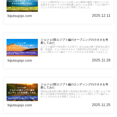
ジョジョ3部OPはジョジョの悲しみと継承の物語？旅のシーンは
全部元ネタあり？つけの領収書にあのハエも登場！？など3部オー
プニングの小ネタをまとめて考察してみました。
2025.12.11
bijutsujojo.com
ジョジョ3部エジプト編のオープニングの小ネタを考
察してみた
エジプト編OPで承太郎たちが見ているのはあの橋？意味深な星の
数、石仮面、ケニーGの小ネタも？特殊OPはDIO全開！？などジ
ョジョ3部エジプト編オープニングの小ネタを考察してみました。
2025.11.28
bijutsujojo.com
ジョジョ3部エジプト編のエンディングの小ネタを考
察してみた
3部edは承太郎の夢の風景？花京院が承太郎に託した思いとは？列
車と川の風景が非現実的な理由などジョジョ3部エジプト編のエン
ディングの小ネタを考察してみました。
2025.11.25
bijutsujojo.com