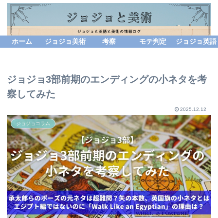
ホーム
ジョジョ美術
考察
モテ判定
ジョジョ英語
ジョジョ3部前期のエンディングの小ネタを考
察してみた
2025.12.12
ジョジョコラム