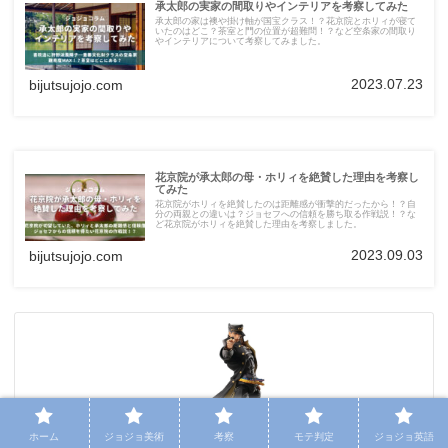
承太郎の実家の間取りやインテリアを考察してみた
承太郎の家は襖や掛け軸が国宝クラス！？花京院とホリィが寝て
いたのはどこ？茶室と門の位置が超難問！？など空条家の間取り
やインテリアについて考察してみました。
2023.07.23
bijutsujojo.com
花京院が承太郎の母・ホリィを絶賛した理由を考察し
てみた
花京院がホリィを絶賛したのは距離感が衝撃的だったから！？自
分の両親との違いは？ジョセフへの信頼を勝ち取る作戦説！？な
ど花京院がホリィを絶賛した理由を考察しました。
2023.09.03
bijutsujojo.com
ホーム
ジョジョ美術
考察
モテ判定
ジョジョ英語