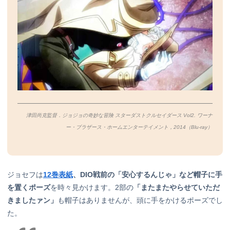
津田尚克監督．ジョジョの奇妙な冒険 スターダストクルセイダース Vol2. ワーナ
ー・ブラザース・ホームエンターテイメント，2014（Blu-ray）
ジョセフは
12巻表紙
、DIO戦前の「安心するんじゃ」など帽子に手
を置くポーズ
を時々見かけます。2部の
「またまたやらせていただ
きましたァン」
も帽子はありませんが、頭に手をかけるポーズでし
た。