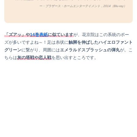
ー・ブラザース・ホームエンターテイメント，2014（Blu-ray）
「ズアッ」や
14巻表紙
に似ています
が、花京院はこの系統のポー
ズが多いですよね～！足は糸状に
触脚を伸ばしたハイエロファント
グリーン
に繋がり、周囲には
エメラルドスプラッシュの弾丸
が。こ
ちらは
灰の塔戦や恋人戦
を思い出すところです。