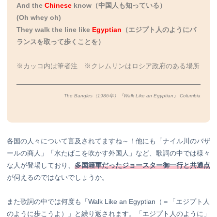
And the
Chinese
know（中国人も知っている）
(Oh whey oh)
They walk the line like
Egyptian
（エジプト人のようにバ
ランスを取って歩くことを）
※カッコ内は筆者注 ※クレムリンはロシア政府のある場所
The Bangles（1986年）『Walk Like an Egyptian』 Columbia
各国の人々について言及されてますね～！他にも「ナイル川のバザ
ールの商人」「水たばこを吹かす外国人」など、歌詞の中では様々
な人が登場しており、
多国籍軍だったジョースター御一行と共通点
が伺えるのではないでしょうか。
また歌詞の中では何度も「Walk Like an Egyptian（＝「エジプト人
のように歩こうよ）」と繰り返されます。「エジプト人のように」