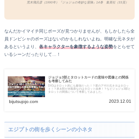
荒木飛呂彦（1990年）『ジョジョの奇妙な冒険』14巻 集英社（33
頁）
なんだかイマイチ同じポーズが見つかりませんが、もしかしたら全
員ドンピシャのポーズはないのかもしれないよね。明確な元ネタが
あるというより、
各キャラクターを象徴するような姿勢
をとらせて
いるシーンだったりして…！
ジョジョ3部とタロットカードの意味や図像との関係
を考察してみた
DIOはタロット的にも最強だった！？星のアザの元ネタはタロッ
ト！？承太郎が水瓶座なのはタロット由来！？などジョジョ3部と
タロットの関係について考察してみました。
2023.12.01
bijutsujojo.com
エジプトの街を歩くシーンの小ネタ