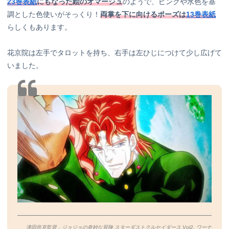
23巻表紙
にもなった絵のオマージュ
のようで、ピンクや水色を基
調とした色使いがそっくり！
両掌を下に向けるポーズは
13巻表紙
らしくもあります。
花京院は左手でタロットを持ち、右手は左ひじにつけて少し広げて
いました。
津田尚克監督．ジョジョの奇妙な冒険 スターダストクルセイダース Vol2. ワーナ