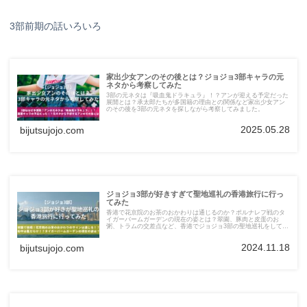
3部前期の話いろいろ
家出少女アンのその後とは？ジョジョ3部キャラの元
ネタから考察してみた
3部の元ネタは『吸血鬼ドラキュラ』！？アンが迎える予定だった
展開とは？承太郎たちが多国籍の理由との関係など家出少女アン
のその後を3部の元ネタを探しながら考察してみました。
2025.05.28
bijutsujojo.com
ジョジョ3部が好きすぎて聖地巡礼の香港旅行に行っ
てみた
香港で花京院のお茶のおかわりは通じるのか？ポルナレフ戦のタ
イガーバームガーデンの現在の姿とは？翠園、豚肉と皮蛋のお
粥、トラムの交差点など、香港でジョジョ3部の聖地巡礼をしてみ
ました。
2024.11.18
bijutsujojo.com