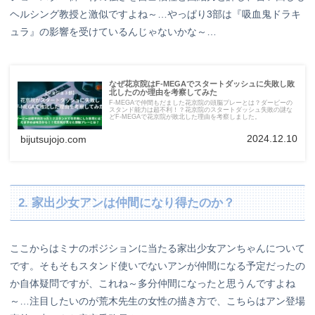
ヘルシング教授と激似ですよね～…やっぱり3部は『吸血鬼ドラキ
ュラ』の影響を受けているんじゃないかな～…
なぜ花京院はF-MEGAでスタートダッシュに失敗し敗
北したのか理由を考察してみた
F-MEGAで仲間もだました花京院の頭脳プレーとは？ダービーの
スタンド能力は超不利！？花京院のスタートダッシュ失敗の謎な
どF-MEGAで花京院が敗北した理由を考察しました。
2024.12.10
bijutsujojo.com
2. 家出少女アンは仲間になり得たのか？
ここからはミナのポジションに当たる家出少女アンちゃんについて
です。そもそもスタンド使いでないアンが仲間になる予定だったの
か自体疑問ですが、これね～多分仲間になったと思うんですよね
～…注目したいのが荒木先生の女性の描き方で、こちらはアン登場