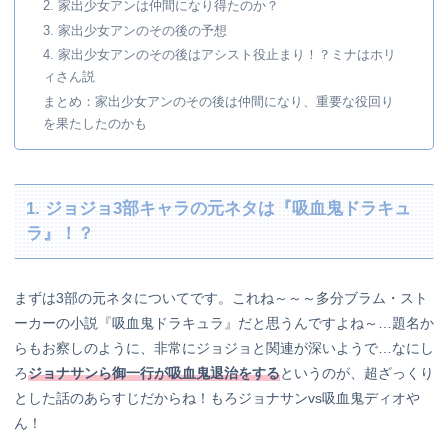
2. 家出少女アンは仲間になり得たのか？
3. 家出少女アンのその後の予想
4. 家出少女アンのその後はアシスト役止まり！？ミナはホリ
ィさん説
まとめ：家出少女アンのその後は仲間になり、重要な役回り
を果たしたのかも
1. ジョジョ3部キャラの元ネタは『吸血鬼ドラキュ
ラ』！？
まずは3部の元ネタについてです。これね～～～多分ブラム・スト
ーカーの小説『吸血鬼ドラキュラ』だと思うんですよね～…題名か
らもお察しのように、非常にジョジョと関連が深いようで…なにし
ろ
ジョナサンら御一行が吸血鬼退治をする
というのが、超ざっくり
とした話のあらすじだからね！もろジョナサンvs吸血鬼ディオや
ん！