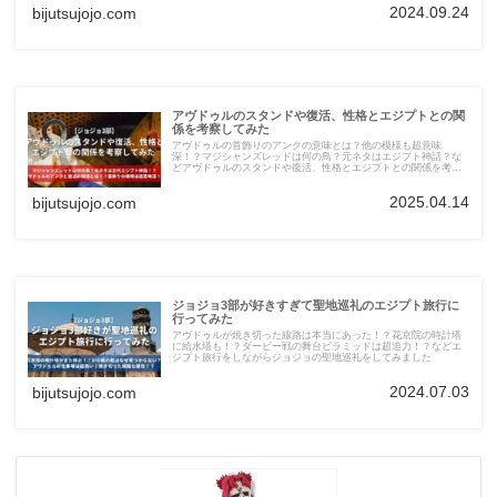
2024.09.24
bijutsujojo.com
アヴドゥルのスタンドや復活、性格とエジプトとの関
係を考察してみた
アヴドゥルの首飾りのアンクの意味とは？他の模様も超意味
深！？マジシャンズレッドは何の鳥？元ネタはエジプト神話？な
どアヴドゥルのスタンドや復活、性格とエジプトとの関係を考察
してみました。
2025.04.14
bijutsujojo.com
ジョジョ3部が好きすぎて聖地巡礼のエジプト旅行に
行ってみた
アヴドゥルが焼き切った線路は本当にあった！？花京院の時計塔
に給水塔も！？ダービー戦の舞台ピラミッドは超迫力！？などエ
ジプト旅行をしながらジョジョの聖地巡礼をしてみました
2024.07.03
bijutsujojo.com