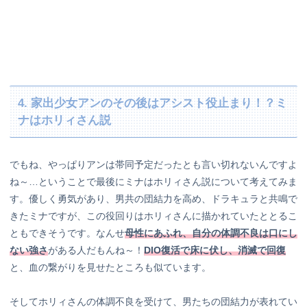
4. 家出少女アンのその後はアシスト役止まり！？ミ
ナはホリィさん説
でもね、やっぱりアンは帯同予定だったとも言い切れないんですよ
ね～…ということで最後にミナはホリィさん説について考えてみま
す。優しく勇気があり、男共の団結力を高め、ドラキュラと共鳴で
きたミナですが、この役回りはホリィさんに描かれていたととるこ
ともできそうです。なんせ
母性にあふれ、自分の体調不良は口にし
ない強さ
がある人だもんね～！
DIO復活で床に伏し、消滅で回復
と、血の繋がりを見せたところも似ています。
そしてホリィさんの体調不良を受けて、男たちの団結力が表れてい