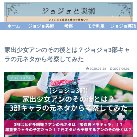
ホーム
ジョジョ美術
考察
モテ判定
ジョジョ英語
家出少女アンのその後とは？ジョジョ3部キャ
ラの元ネタから考察してみた
2025.05.28
2025.06.01
ジョジョコラム