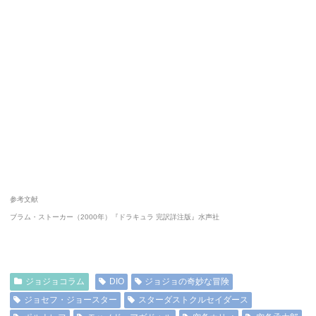
参考文献
ブラム・ストーカー（2000年）『ドラキュラ 完訳詳注版』水声社
ジョジョコラム
DIO
ジョジョの奇妙な冒険
ジョセフ・ジョースター
スターダストクルセイダース