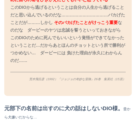
このDIOから逃げるということは自分の人生から逃げること
だと思い込んでいるのだな……………………………バカげた
ことだが………しかし
そのバカげたことがけっこう重要
な
のだな ダービーのヤツは忠誠を誓うといっておきながら
このDIOのために死んでもいいという覚悟ができてなかった
ということだ…だからあとほんのチョットという所で勝利が
つかめない… ダービーには 負けた理由が永久にわからん
のだ……
荒木飛呂彦（1992）『ジョジョの奇妙な冒険』26巻 集英社（15
頁）
元部下の名前は出すのに犬の話はしないDIO様。
昔か
ら犬嫌いだからな…