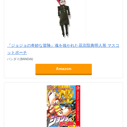
『ジョジョの奇妙な冒険』魂を抜かれた花京院典明人形 マスコ
ットポーチ
バンダイ(BANDAI)
Amazon