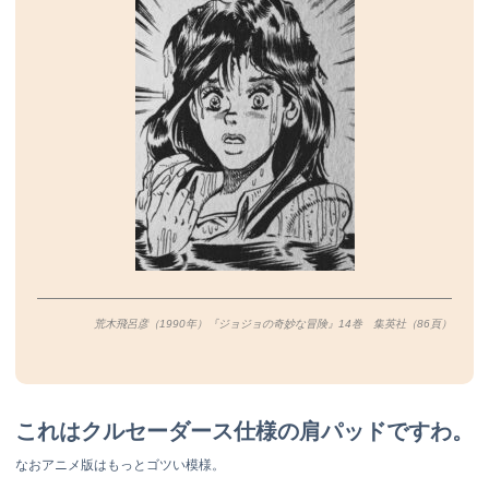
荒木飛呂彦（1990年）『ジョジョの奇妙な冒険』14巻 集英社（86
頁）
これはクルセーダース仕様の肩パッドですわ。
なおアニメ版はもっとゴツい模様。