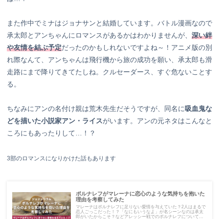
また作中でミナはジョナサンと結婚しています。バトル漫画なので
承太郎とアンちゃんにロマンスがあるかはわかりませんが、
深い絆
や友情を結ぶ予定
だったのかもしれないですよね～！アニメ版の別
れ際なんて、アンちゃんは飛行機から旅の成功を願い、承太郎も滑
走路にまで降りてきてたしね。クルセーダース、すぐ危ないことす
る。
ちなみにアンの名付け親は荒木先生だそうですが、同名に
吸血鬼な
どを描いた小説家アン・ライス
がいます。アンの元ネタはこんなと
ころにもあったりして…！？
3部のロマンスになりかけた話もあります
ポルナレフがマレーナに恋心のような気持ちを抱いた
理由を考察してみた
マレーナはポルナレフに足りない愛情を与えていた？2人はまるで
恋人ごっこだった！？「なにもいうなよ」が名シーンなのは承太
郎がいたからこそ？などアレッシー戦でのポルナレフについて考