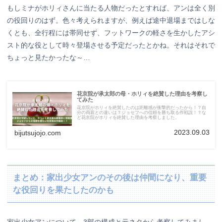
もしミナがホリィさんに当たる人物だったとすれば、アンは全く別
の役回りのはず。色々考えられますが、例えば途中退場まではしな
くとも、全行程には帯同せず、フットワークの軽さを生かしたアシ
スト的な役として時々登場させる予定だったとかね。それはそれで
ちょっと見たかったな～…
花京院が承太郎の母・ホリィを絶賛した理由を考察し
てみた
花京院がホリィを絶賛したのは距離感が衝撃的だったから！？自
分の両親との違いは？ジョセフへの信頼を勝ち取る作戦説！？な
ど花京院がホリィを絶賛した理由を考察しました。
2023.09.03
bijutsujojo.com
まとめ：家出少女アンのその後は仲間になり、重要
な役回りを果たしたのかも