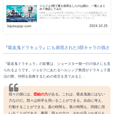
ジョジョ3部で最も怪我をしたのは誰か、一覧にまと
めて検証してみた
1番食らったのは承太郎？花京院とアヴドゥルの負傷範囲は広いの
か？女性運がないのはポルナレフよりジョセフ！？など3部で最も
怪我をしたのは誰か一覧にまとめて検証してみました。
2024.10.25
bijutsujojo.com
『吸血鬼ドラキュラ』にも表現された3部キャラの強さ
『吸血鬼ドラキュラ』の影響は、ジョースター御一行の強さにも見
られるようです。ジョセフにあたるヘルシング教授がドラキュラ退
治の際、仲間を鼓舞するための発言を見てみると…
我々の側には、
団結の力
がある。これは、吸血鬼族にはない
力なのだ。我々は科学を用いることができる。自由に考え、
行動することができる。昼の時間も、夜の時間も、同様に用
いることができる。事実、我々の力は、それが及ぶかぎりも