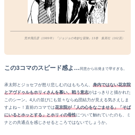
荒木飛呂彦（1989年）『ジョジョの奇妙な冒険』13巻 集英社（162
頁）
この3コマのスピード感よ…
同意から出発まで早すぎる。
承太郎とジョセフが怒り悲しむのはもちろん、
身内ではない花京院
とアヴドゥルもホリィさんを慕い、戦う意志
がはっきりと描かれた
このシーン。4人の並びにも並々ならぬ団結力が見える気さえしま
すよね～！直前のコマでは
花京院が「人の心をなごませる」「そば
にいるとホッとする」とホリィの母性
について触れていたのも、ミ
ナとの共通点を感じさせるところではないでしょうか。