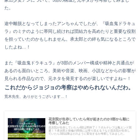
家出少女アンについて、3部の構成と元ネタから考察してみまし
た。
途中離脱となってしまったアンちゃんでしたが、『吸血鬼ドラキュ
ラ』のミナのように帯同し続ければ団結力を高めたりと重要な役割
を担っていたのかもしれません。承太郎との絆も気になるところで
したよね…！
また『吸血鬼ドラキュラ』が3部のメンバー構成や精神と共通点が
あるのも面白いところ。美術や音楽、映画、小説などからの影響が
見られる作品なので、元ネタを発見するのが楽しいですよね～！
これだからジョジョの考察はやめられないんだわ。
荒木先生、ありがとうございます…！
花京院が生存していたら何が起きたのか3部から順に
考察してみた
花京院が生存していたら4部は即終了！？ポルナレフは亀エンド回
避！？承太郎と徐倫の関係には寄り添える？など花京院が生存し
ていたら3部以降はどのように変化するか考察してみました。