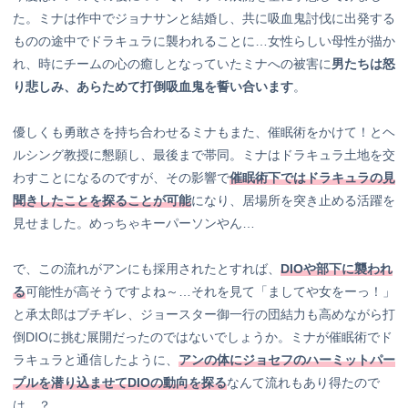
た。ミナは作中でジョナサンと結婚し、共に吸血鬼討伐に出発する
ものの途中でドラキュラに襲われることに…女性らしい母性が描か
れ、時にチームの心の癒しとなっていたミナへの被害に
男たちは怒
り悲しみ、あらためて打倒吸血鬼を誓い合います
。
優しくも勇敢さを持ち合わせるミナもまた、催眠術をかけて！とヘ
ルシング教授に懇願し、最後まで帯同。ミナはドラキュラ土地を交
わすことになるのですが、その影響で
催眠術下ではドラキュラの見
聞きしたことを探ることが可能
になり、居場所を突き止める活躍を
見せました。めっちゃキーパーソンやん…
で、この流れがアンにも採用されたとすれば、
DIOや部下に襲われ
る
可能性が高そうですよね～…それを見て「ましてや女をーっ！」
と承太郎はブチギレ、ジョースター御一行の団結力も高めながら打
倒DIOに挑む展開だったのではないでしょうか。ミナが催眠術でド
ラキュラと通信したように、
アンの体にジョセフのハーミットパー
プルを潜り込ませてDIOの動向を探る
なんて流れもあり得たので
は…？