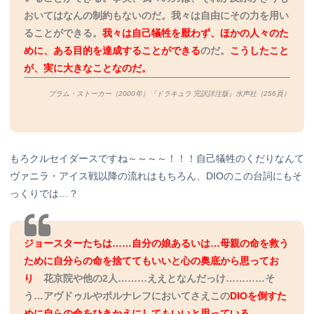
おいてはなんの制約もないのだ。我々は自由にその力を用い
ることができる。
我々は自己犠牲を厭わず、ほかの人々のた
めに、ある目的を達成することができる
のだ。
こうしたこと
が、実に大きなことなのだ。
ブラム・ストーカー（2000年）『ドラキュラ 完訳詳注版』水声社
（256
頁）
もろクルセイダースですね～～～～！！！自己犠牲のくだりなんて
ヴァニラ・アイス戦以降の流れはもちろん、DIOのこの台詞にもそ
っくりでは…？
ジョースターたちは……自分の娘あるいは…母親の命を救う
ために自分らの命を捨ててもいいと心の奥底から思ってお
り
花京院や他の2人………ええとなんだっけ…………そ
う…アヴドゥルやポルナレフにおいてさえこの
DIOを倒すた
めに自らの命をひきかえにしてもいいと思っている