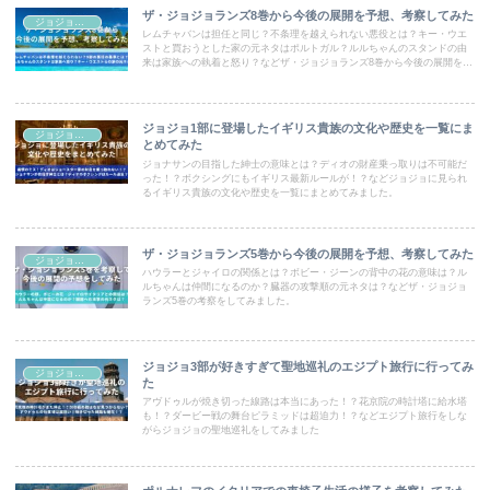
ザ・ジョジョランズ8巻から今後の展開を予想、考察してみた
ジョジョコラム
レムチャバンは担任と同じ？不条理を越えられない悪役とは？キー・ウエ
ストと買おうとした家の元ネタはポルトガル？ルルちゃんのスタンドの由
来は家族への執着と怒り？などザ・ジョジョランズ8巻から今後の展開を予
想、考察してみました。
ジョジョ1部に登場したイギリス貴族の文化や歴史を一覧にま
ジョジョコラム
とめてみた
ジョナサンの目指した紳士の意味とは？ディオの財産乗っ取りは不可能だ
った！？ボクシングにもイギリス最新ルールが！？などジョジョに見られ
るイギリス貴族の文化や歴史を一覧にまとめてみました。
ザ・ジョジョランズ5巻から今後の展開を予想、考察してみた
ジョジョコラム
ハウラーとジャイロの関係とは？ボビー・ジーンの背中の花の意味は？ル
ルちゃんは仲間になるのか？臓器の攻撃順の元ネタは？などザ・ジョジョ
ランズ5巻の考察をしてみました。
ジョジョ3部が好きすぎて聖地巡礼のエジプト旅行に行ってみ
ジョジョコラム
た
アヴドゥルが焼き切った線路は本当にあった！？花京院の時計塔に給水塔
も！？ダービー戦の舞台ピラミッドは超迫力！？などエジプト旅行をしな
がらジョジョの聖地巡礼をしてみました