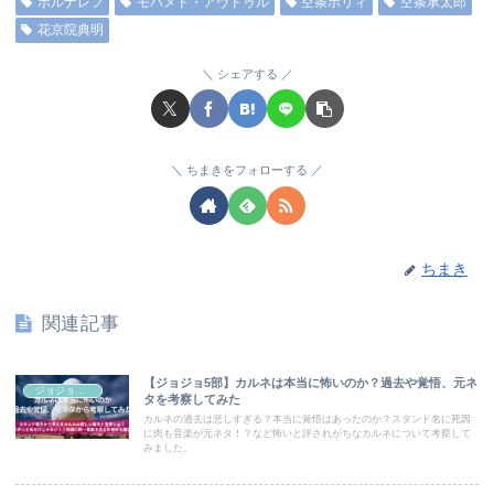
ポルナレフ
モハメド・アヴドゥル
空条ホリィ
空条承太郎
花京院典明
シェアする
ちまきをフォローする
ちまき
関連記事
【ジョジョ5部】カルネは本当に怖いのか？過去や覚悟、元ネ
ジョジョコラム
タを考察してみた
カルネの過去は悲しすぎる？本当に覚悟はあったのか？スタンド名に死因
に肉も音楽が元ネタ！？など怖いと評されがちなカルネについて考察して
みました。