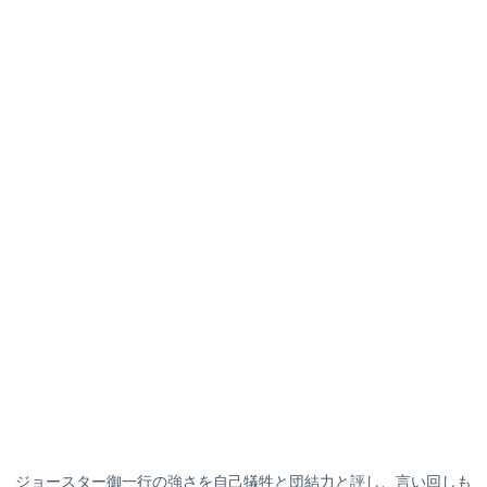
ジョースター御一行の強さを自己犠牲と団結力と評し、言い回しも