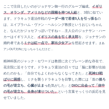
ここで注目したいのがジョナサン御一行のグループ編成。
イギリ
ス、オランダ、アメリカなどの国籍を持つ6人組
と、3部に似てい
ます。ドラキュラ退治作戦の
リーダー格で若者5人を引っ張る
の
は、エイブラハム・ヴァン・ヘルシング教授というおじいちゃん
と、なんだかジョセフっぽいですね～…主人公のジョナサン・ハー
カーはイギリス人と、
イギリスの血を引く承太郎
を、ジョナサンの
婚約者である
ミナは紅一点で、家出少女アン
を想起させます。
まあ
アンOUT犬INになっちゃうんだけど…
精神科医のジャック・セワードは教授に次ぐブレーン的な存在で、
花京院に近そうです。ドラキュラ退治の日々では「脳に影響が出始
めたのかも」「自分でもよくわからなくなってきた」と
死神13戦
ばりに困惑
し、ミナを襲うドラキュラを目撃した際には「首の
後ろ
の毛が逆立ち、心臓が止まった
気がした」と
DIOに出会って「体中
の毛が逆立ち、全身が凍りついた」
という言葉そっくりの反応を見
せていました。