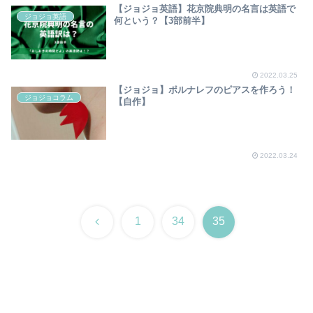
【ジョジョ英語】花京院典明の名言は英語で
ジョジョ英語
何という？【3部前半】
2022.03.25
【ジョジョ】ポルナレフのピアスを作ろう！
ジョジョコラム
【自作】
2022.03.24
前
1
34
35
へ