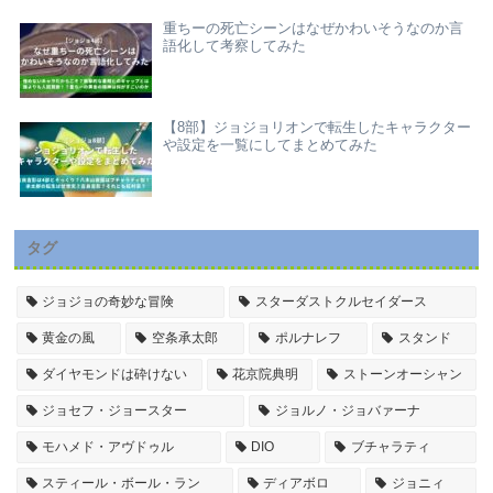
重ちーの死亡シーンはなぜかわいそうなのか言
語化して考察してみた
【8部】ジョジョリオンで転生したキャラクター
や設定を一覧にしてまとめてみた
タグ
ジョジョの奇妙な冒険
スターダストクルセイダース
黄金の風
空条承太郎
ポルナレフ
スタンド
ダイヤモンドは砕けない
花京院典明
ストーンオーシャン
ジョセフ・ジョースター
ジョルノ・ジョバァーナ
モハメド・アヴドゥル
DIO
ブチャラティ
スティール・ボール・ラン
ディアボロ
ジョニィ