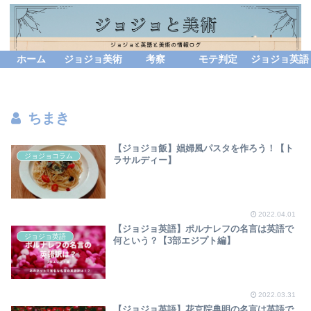
ホーム
ジョジョ美術
考察
モテ判定
ジョジョ英語
ちまき
【ジョジョ飯】娼婦風パスタを作ろう！【ト
ジョジョコラム
ラサルディー】
2022.04.01
【ジョジョ英語】ポルナレフの名言は英語で
ジョジョ英語
何という？【3部エジプト編】
2022.03.31
【ジョジョ英語】花京院典明の名言は英語で