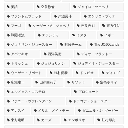
英語
空条徐倫
ジャイロ・ツェペリ
ファントムブラッド
岸辺露伴
エンリコ・プッチ
フーゴ
シーザー・A・ツェペリ
吉良吉影
東方仗助
戦闘潮流
ナランチャ
ミスタ
イギー
ジョナサン・ジョースター
暗殺チーム
The JOJOLands
アバッキオ
西洋美術
ディオ・ブランドー
トリッシュ
ジョジョリオン
ジョディオ・ジョースター
ウェザー・リポート
虹村億泰
ドッピオ
ディエゴ
広瀬康一
山岸由花子
リゾット
空条ホリィ
エルメェス・コステロ
プロシュート
ファニー・ヴァレンタイン
ドラゴナ・ジョースター
アナスイ
メリル・メイ・チー
ダニエル・J・ダービー
東方定助
カーズ
エンポリオ
虹村形兆