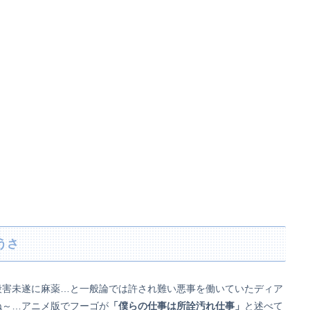
うさ
殺害未遂に麻薬…と一般論では許され難い悪事を働いていたディア
ね～…アニメ版でフーゴが
「僕らの仕事は所詮汚れ仕事」
と述べて