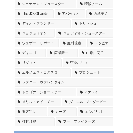
ジョナサン・ジョースター
暗殺チーム
The JOJOLands
アバッキオ
西洋美術
ディオ・ブランドー
トリッシュ
ジョジョリオン
ジョディオ・ジョースター
ウェザー・リポート
虹村億泰
ドッピオ
ディエゴ
広瀬康一
山岸由花子
リゾット
空条ホリィ
エルメェス・コステロ
プロシュート
ファニー・ヴァレンタイン
ドラゴナ・ジョースター
アナスイ
メリル・メイ・チー
ダニエル・J・ダービー
東方定助
カーズ
エンポリオ
虹村形兆
フー・ファイターズ