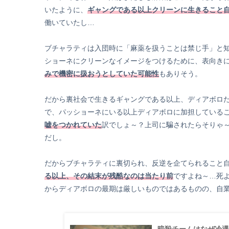
いたように、
ギャングである以上クリーンに生きること
働いていたし…
ブチャラティは入団時に「麻薬を扱うことは禁じ手」と
ショーネにクリーンなイメージをつけるために、表向き
みで機密に扱おうとしていた可能性
もありそう。
だから裏社会で生きるギャングである以上、ディアボロ
で、パッショーネにいる以上ディアボロに加担している
嘘をつかれていた
訳でしょ～？上司に騙されたらそりゃ
だし。
だからブチャラティに裏切られ、反逆を企てられること
る以上、その結末が残酷なのは当たり前
ですよね～…死
からディアボロの最期は厳しいものではあるものの、自
暗殺チームはなぜ冷遇