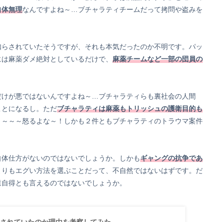
自体無理
なんですよね～…ブチャラティチームだって拷問や盗みを
知らされていたそうですが、それも本気だったのか不明です。パッ
には麻薬ダメ絶対としているだけで、
麻薬チームなど一部の団員の
だけが悪ではないんですよね～…ブチャラティらも裏社会の人間
ことになるし。ただ
ブチャラティは麻薬もトリッシュの護衛目的も
～～～～怒るよな～！しかも２件ともブチャラティのトラウマ案件
自体仕方がないのではないでしょうか。しかも
ギャングの抗争であ
よりもエグい方法を選ぶことだって、不自然ではないはずです。だ
業自得とも言えるのではないでしょうか。
されていたのか理由を考察してみた