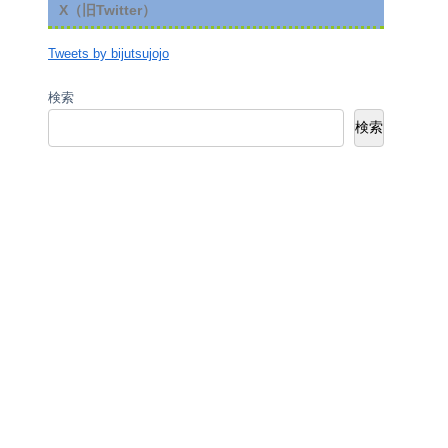
X（旧Twitter）
Tweets by bijutsujojo
検索
検索