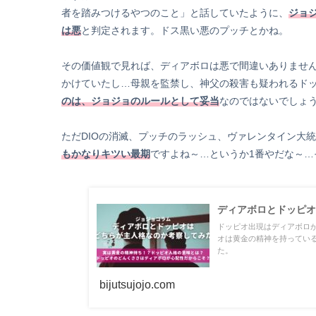
者を踏みつけるやつのこと」と話していたように、
ジョ
は悪
と判定されます。ドス黒い悪のプッチとかね。
その価値観で見れば、ディアボロは悪で間違いありませ
かけていたし…母親を監禁し、神父の殺害も疑われるド
のは、ジョジョのルールとして妥当
なのではないでしょ
ただDIOの消滅、プッチのラッシュ、ヴァレンタイン大
もかなりキツい最期
ですよね～…というか1番やだな～
ディアボロとドッピオ
ドッピオ出現はディアボロ
オは黄金の精神を持ってい
た。
bijutsujojo.com