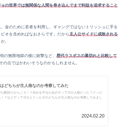
ジョの世界では無関係な人間を巻き込んでまで利益を追求すること
ん。金のために若者を利用し、ギャングではないトリッシュに手を
ッピオを含めればなおさらです。だから
主人公サイドに成敗される
うか。
統領の無限地獄の後に銃撃など、
歴代ラスボスの幕切れと比較して
…その点ではかわいそうなのかもしれません。
はどちらが主人格なのか考察してみた
が心配性だからこそ！？自分を守るためのディアボロ人格だった？ドッピ
る！？などディアボロとドッピオのどちらが主人格なのか考察してみまし
2024.02.20