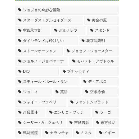
ジョジョの奇妙な冒険
スターダストクルセイダース
黄金の風
空条承太郎
ポルナレフ
スタンド
ダイヤモンドは砕けない
花京院典明
ストーンオーシャン
ジョセフ・ジョースター
ジョルノ・ジョバァーナ
モハメド・アヴドゥル
DIO
ブチャラティ
スティール・ボール・ラン
ディアボロ
ジョニィ
英語
空条徐倫
ジャイロ・ツェペリ
ファントムブラッド
岸辺露伴
エンリコ・プッチ
フーゴ
シーザー・A・ツェペリ
吉良吉影
東方仗助
戦闘潮流
ナランチャ
ミスタ
イギー