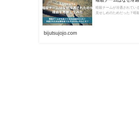
暗殺チームが冷遇されてい
見せしめのためだった？暗
bijutsujojo.com