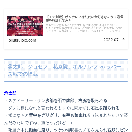
【モテ判定】ポルナレフはただの女好きなのか？恋愛
観を検証してみた
ポルナレフは本当にただの女好き？実は恋には超真面目だっ
た！？恋愛向きの性格？家族への憧れは？など、ポルナレフのキ
ャラクターを考察して、モテ判定をしてみました。チャラついて
いそうで結構ピュアだったり…！？
2022.07.19
bijutsujojo.com
承太郎、ジョセフ、花京院、ポルナレフ vs ラバー
ズ戦での怪我
承太郎
・スティーリー・ダン
腹部を石で腹部、
右腕を殴られる
・ダンに橋になれと言われるもすぐに聞かずに
右足を蹴られる
・橋になると
背中をグリグリ、右手も踏まれる
（踏まれただけで済
んだみたいですね、痛そうだけど…）
・靴磨き中に
顔面に蹴り
、ツケの領収書のメモを見られ
右頬にビン