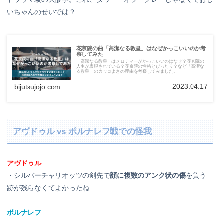
いちゃんのせいでは？
花京院の曲「高潔なる教皇」はなぜかっこいいのか考
察してみた
「高潔なる教皇」はメロディーがかっこいいのはなぜ？花京院の
人生が表現されている？花京院の性格とぴったり？など「高潔な
る教皇」のカッコよさの理由を考察してみました。
2023.04.17
bijutsujojo.com
アヴドゥル vs ポルナレフ戦での怪我
アヴドゥル
・シルバーチャリオッツの剣先で
顔に複数のアンク状の傷
を負う
跡が残らなくてよかったね…
ポルナレフ