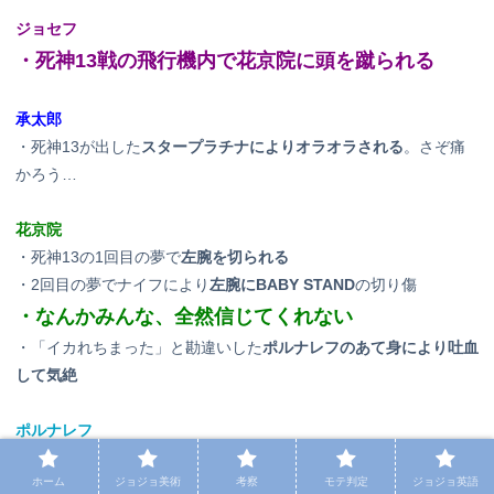
ジョセフ
・死神13戦の飛行機内で花京院に頭を蹴られる
承太郎
・死神13が出した
スタープラチナによりオラオラされる
。さぞ痛
かろう…
花京院
・死神13の1回目の夢で
左腕を切られる
・2回目の夢でナイフにより
左腕にBABY STAND
の切り傷
・なんかみんな、全然信じてくれない
・「イカれちまった」と勘違いした
ポルナレフのあて身により吐血
して気絶
ポルナレフ
・マニッシュ・ボーイのおむつ替えをさせられ、
う〇こを「不潔」
ホーム
ジョジョ美術
考察
モテ判定
ジョジョ英語
と嫌がる。
ま～～～たう〇こネタか…