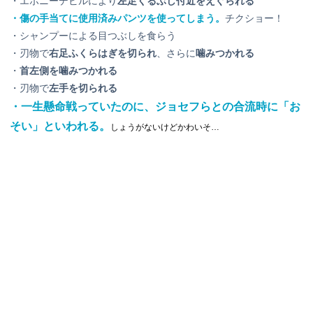
・エボニーデビルにより
左足くるぶし付近をえぐられる
・傷の手当てに使用済みパンツを使ってしまう。
チクショー！
・シャンプーによる目つぶしを食らう
・刃物で
右足ふくらはぎを切られ
、さらに
噛みつかれる
・
首左側を噛みつかれる
・刃物で
左手を切られる
・一生懸命戦っていたのに、ジョセフらとの合流時に「お
そい」といわれる。
しょうがないけどかわいそ…