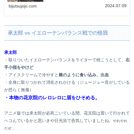
2024.07.09
bijutsujojo.com
承太郎 vs イエローテンパランス戦での怪我
承太郎
・取りついたイエローテンパランスをライターで焼こうとして、
右
手小指をやけど
・アイスクリームで冷やすと
棘のように食い込み、出血
・全身に取りつかれて消化されかける（ジュージュー音がしている
が恐らく無傷）
・本物の花京院のレロレロに眉をひそめる。
アニメ版では承太郎が必死こいている間、花京院は置いて行かれて
ヘコんでいるかと思いきや日光浴で呑気していましたね。
やれやれ
だぜ…