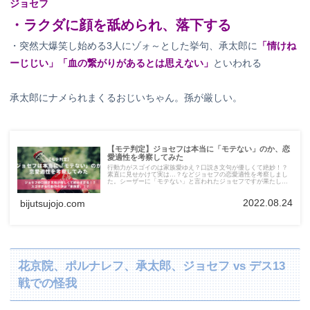
ジョセフ
・ラクダに顔を舐められ、落下する
・突然大爆笑し始める3人にゾォ～とした挙句、承太郎に
「情けね
ーじじい」「血の繋がりがあるとは思えない」
といわれる
承太郎にナメられまくるおじいちゃん。孫が厳しい。
【モテ判定】ジョセフは本当に「モテない」のか、恋
愛適性を考察してみた
行動力がスゴイのは家族愛ゆえ？口説き文句が優しくて絶妙！？
素直に見せかけて実は…？などジョセフの恋愛適性を考察しまし
た。シーザーに「モテない」と言われたジョセフですが果たし
て…？
2022.08.24
bijutsujojo.com
花京院、ポルナレフ、承太郎、ジョセフ vs デス13
戦での怪我