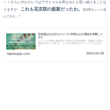
～！さらにポルナレフはアヴドゥルを死なせたと思い続けることな
これも花京院の提案だったわ。
りますが、
花京院ちょっと遊
んでるな…？
花京院はなぜポルナレフに辛辣なのか理由を考察して
みた
ジョジョの奇妙な冒険3部に登場する花京院典明。頭脳派で冷静な
態度も目立つ人物です。そんな花京院はポルナレフにだけは当た
り...
2024.04.09
bijutsujojo.com