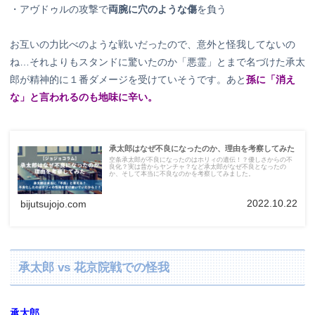
・アヴドゥルの攻撃で
両腕に穴のような傷
を負う
お互いの力比べのような戦いだったので、意外と怪我してないの
ね…それよりもスタンドに驚いたのか「悪霊」とまで名づけた承太
郎が精神的に１番ダメージを受けていそうです。あと
孫に「消え
な」と言われるのも地味に辛い。
承太郎はなぜ不良になったのか、理由を考察してみた
空条承太郎が不良になったのはホリィの遺伝！？優しさからの不
良化？実は昔からヤンチャ？など承太郎がなぜ不良となったの
か、そして本当に不良なのかを考察してみました。
2022.10.22
bijutsujojo.com
承太郎 vs 花京院戦での怪我
承太郎