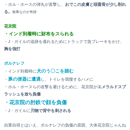
・ホル・ホースの弾丸が直撃し、
おでこの皮膚と頭蓋骨が少し削れ
る。
無事なのが奇跡
花京院
・インド到着時に財布をスられる
・J・ガイルの追跡を逃れるためにトラックで急ブレーキをかけ、
胸を強打
ポルナレフ
犬のう〇こを踏む
・インド到着時に
豚の便器に遭遇
・
し、トイレを我慢するハメに
・ホル・ホースらの攻撃を避けるために、花京院が
エメラルドスプ
ラッシュを放ち負傷
・花京院の肘鉄で顔を負傷
・J・ガイルに
刃物で背中を刺される
自業自得とはいえ、ポルナレフの負傷の原因、大体花京院じゃんね