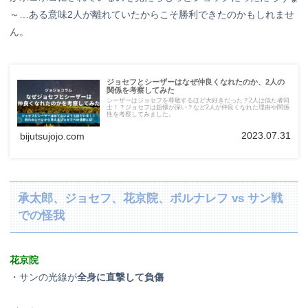
～…ある意味2人が離れていたからこそ勝利できたのかもしれませ
ん。
ジョセフとシーザーはなぜ仲良くなれたのか、2人の
関係を考察してみた
シーザーはジョセフを尊敬するほど大好きだった？2人は似た者同
士！？ジョセフは超懐が深い？など2人が仲良くなれた理由や関係
性を考察してみました。
2023.07.31
bijutsujojo.com
承太郎、ジョセフ、花京院、ポルナレフ vs サン戦
での怪我
花京院
・サンの光線が
全身に直撃して負傷