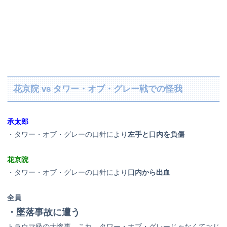
花京院 vs タワー・オブ・グレー戦での怪我
承太郎
・タワー・オブ・グレーの口針により
左手と口内を負傷
花京院
・タワー・オブ・グレーの口針により
口内から出血
全員
・墜落事故に遭う
トラウマ級の大惨事。これ、タワー・オブ・グレーじゃなくておじ