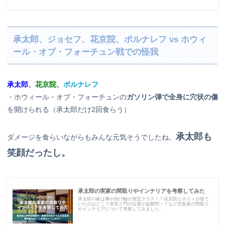
承太郎、ジョセフ、花京院、ポルナレフ vs ホウィ
ール・オブ・フォーチュン戦での怪我
承太郎
、
花京院
、
ポルナレフ
・ホウィール・オブ・フォーチュンの
ガソリン弾で全身に穴状の傷
を開けられる（承太郎だけ2回食らう）
承太郎も
ダメージを食らいながらもみんな元気そうでしたね。
笑顔だったし。
承太郎の実家の間取りやインテリアを考察してみた
承太郎の家は襖や掛け軸が国宝クラス！？花京院とホリィが寝て
いたのはどこ？茶室と門の位置が超難問！？など空条家の間取り
やインテリアについて考察してみました。