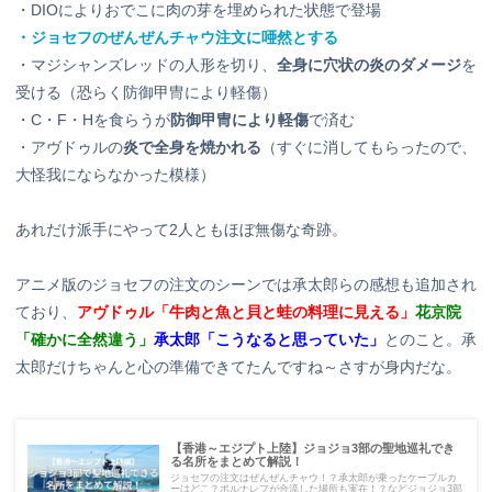
・DIOによりおでこに肉の芽を埋められた状態で登場
・ジョセフのぜんぜんチャウ注文に唖然とする
・マジシャンズレッドの人形を切り、
全身に穴状の炎のダメージ
を
受ける（恐らく防御甲冑により軽傷）
・C・F・Hを食らうが
防御甲冑により軽傷
で済む
・アヴドゥルの
炎で全身を焼かれる
（すぐに消してもらったので、
大怪我にならなかった模様）
あれだけ派手にやって2人ともほぼ無傷な奇跡。
アニメ版のジョセフの注文のシーンでは承太郎らの感想も追加され
ており、
アヴドゥル「牛肉と魚と貝と蛙の料理に見える」
花京院
「確かに全然違う」
承太郎「こうなると思っていた」
とのこと。承
太郎だけちゃんと心の準備できてたんですね～さすが身内だな。
【香港～エジプト上陸】ジョジョ3部の聖地巡礼でき
る名所をまとめて解説！
ジョセフの注文はぜんぜんチャウ！？承太郎が乗ったケーブルカ
ーはどこ？ポルナレフが合流した場所も実在！？などジョジョ3部