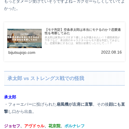
もっとダメージ受けていそうですよね～ガクセーらしくしていてよ
かった。
【モテ判定】空条承太郎は本当にモテるのか？恋愛適
性を考察してみた
承太郎は家系がスゴすぎ？優しさを評価されたい！？感情表現が
下手？など、承太郎のキャラクターからモテ度を判定してみまし
た。恋愛対象にするには、覚悟が必要だったりして…！？
2022.08.16
bijutsujojo.com
承太郎 vs ストレングス戦での怪我
承太郎
・フォーエバーに投げられた
扇風機が左肩に直撃
。その後
顔にも直
撃
し口から出血。
ジョセフ
、
アヴドゥル
、
花京院
、
ポルナレフ