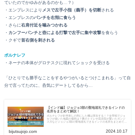
ていたのでかゆみがあるのかも…？）
・エンプレスにより
メスで左手小指（義手）を切断
される
・エンプレスの
パンチを右頬に食らう
・さらに
右肩付近を噛みつかれる
・
カンフーパンチと壺による打撃で左手に集中攻撃
を食らう
・クギで
首右側を刺される
ポルナレフ
・ネーナの本体がグロテスクに現れてショックを受ける
「ひとりでも勝手なことをするやつがいるとつけこまれる」って自
分で言ってたのに、呑気にデートしてるから…
【インド編】ジョジョ3部の聖地巡礼できるインドの
名所をまとめて解説！
ポルナレフが針串刺しの刑にした柵は実在する！？女帝戦でジョ
セフが描いた地図の場所は？豚のトイレや花京院が驚いたガンジ
ス川などジョジョ3部の聖地巡礼できるインドの名所をまとめて解
説してみました。
2024.10.17
bijutsujojo.com