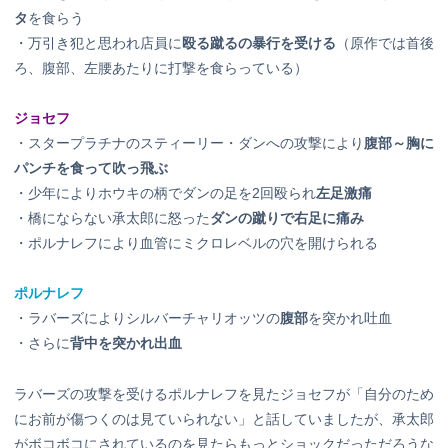
タ
を食らう
・万引き犯と思われ店員に
殴る蹴るの暴行を受ける
（原作では首後
ろ、腹部、左腰あたりに打撃を食らっている）
ジョセフ
・スタープラチナのスティーリー・ダンへの攻撃により
腹部～胸に
パンチを食って吹っ飛ぶ
・少年によりホウキの柄でダンの足を2回殴られ
左足激痛
・橋にならない承太郎に怒った
ダンの蹴りで右足に痛み
・ポルナレフにより血管にミクロレベルの穴を開けられる
ポルナレフ
・ラバーズによりシルバーチャリオッツの
腹部
を突かれ吐血
・さらに
背中を突かれ出血
ラバーズの攻撃を受けるポルナレフを見たジョセフが「自分のため
にお前が傷つくのは見ていられない」と話していましたが、承太郎
がボコボコにされているのを見たらもっとショックだっただろうな