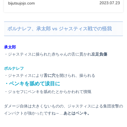
2023.07.23
bijutsujojo.com
ポルナレフ、承太郎 vs ジャスティス戦での怪我
承太郎
・ジャスティスに操られた赤ちゃんの舌に貫かれ
左足負傷
ポルナレフ
・ジャスティスにより
舌に穴
を開けられ、操られる
・ベンキを舐めて涙目に
・ジョセフにベンキを舐めたとからかわれて憤慨
ダメージ自体は大きくないものの、ジャスティスによる集団攻撃の
インパクトが強かったですね～…
あとはベンキ。