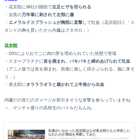
・花京院に神社の階段で
左足ヒザを切られる
・女医の
万年筆に刺されて左頬に傷
・
エメラルドスプラッシュが胸部に直撃
して吐血（花京院曰く「ス
タンドの胸を貫いたから内臓はズタボロ」）
花京院
・DIOによりおでこに肉の芽を埋められていた状態で登場
・スタープラチナに
首を掴まれ、バキバキと締めあげられて吐血
（アニメ版では首を掴まれ、前後に激しく揺さぶられる。脳に来そ
う…）
・承太郎に
オラララオラと裁かれて上半身から出血
内臓だの首だのダメージが長引きそうな攻撃を食らっていますね
～…ヤンチャ盛りの高校生のバトルだもんね…
友達がいなかった花京院はなぜ承太郎たちと仲良しに
なれたのか理由を考察してみた