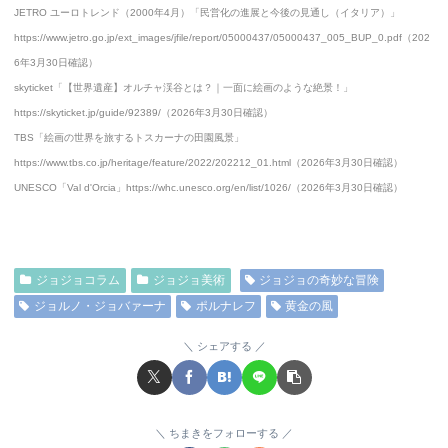
JETRO ユーロトレンド（2000年4月）「民営化の進展と今後の見通し（イタリア）」
https://www.jetro.go.jp/ext_images/jfile/report/05000437/05000437_005_BUP_0.pdf（202
6年3月30日確認）
skyticket「【世界遺産】オルチャ渓谷とは？｜一面に絵画のような絶景！」
https://skyticket.jp/guide/92389/（2026年3月30日確認）
TBS「絵画の世界を旅するトスカーナの田園風景」
https://www.tbs.co.jp/heritage/feature/2022/202212_01.html（2026年3月30日確認）
UNESCO「Val d'Orcia」https://whc.unesco.org/en/list/1026/（2026年3月30日確認）
ジョジョコラム
ジョジョ美術
ジョジョの奇妙な冒険
ジョルノ・ジョバァーナ
ポルナレフ
黄金の風
シェアする
ちまきをフォローする