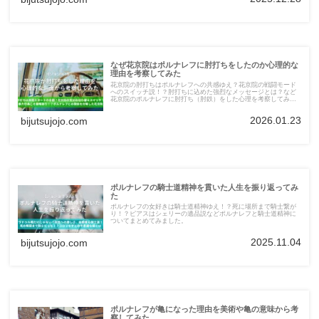
なぜ花京院はポルナレフに肘打ちをしたのか心理的な
理由を考察してみた
花京院の肘打ちはポルナレフへの共感ゆえ？花京院の戦闘モード
へのスイッチ説！？肘打ちに込めた強烈なメッセージとは？など
花京院のポルナレフに肘打ち（肘鉄）をした心理を考察してみま
した。
2026.01.23
bijutsujojo.com
ポルナレフの騎士道精神を貫いた人生を振り返ってみ
た
ポルナレフの女好きは騎士道精神ゆえ！？死に場所まで騎士繋が
り！？ピアスはシェリーの遺品説などポルナレフと騎士道精神に
ついてまとめてみました。
2025.11.04
bijutsujojo.com
ポルナレフが亀になった理由を美術や亀の意味から考
察してみた