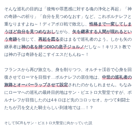
そんな巡礼の目的は「後悔や罪悪感に対する魂の浄化と再起」「神
の奇跡への祈り」「自分を見つめなおす」など。これポルナレフと
重なりますよね～！ディアボロ戦で敗北し、
性格まで一変してしま
うほど自分を見つめなおし
ながら、
矢を継承する人間が現れるとい
う奇跡
を信じて、
再起を図る
姿はまるで巡礼者のよう。しかも矢の
継承者は
神の名を持つ
DIOの息子ジョルノ
だしな～！キリスト教で
は神の子は奇跡を起こすイエスだもんね～！
フランスから再び旅立ち、身を削りつつ、オルチャ渓谷で心身を回
復させてローマを目指す…ポルナレフの居住地は、
中世の巡礼者の
旅路とオーバーラップさせて設定
されたのかもしれません。ちなみ
にローマへの巡礼の最終目的地はサン・ピエトロ大聖堂ですが、ポ
ルナレフが目指したのは4キロほど先のコロッセオ。かつて剣闘士
たちが刃を交えた騎士らしい到達地では…！？
そしてSCRもサン・ピエトロ大聖堂に向かっていた説