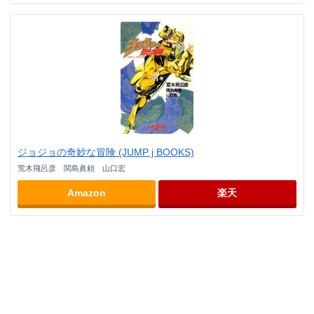
ジョジョの奇妙な冒険 (JUMP j BOOKS)
荒木飛呂彦 関島眞頼 山口宏
Amazon
楽天