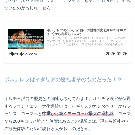
なので、ネット回線に安定してアクセスできることも考慮して住み
ついたのかもしれません。
ポルナレフの3部から5部への性格の変化をMBTI(16タ
イプ)から考察してみた
ポルナレフは3部から5部での超進化は「個性化」したから？宿敵
ディアボロとは真逆の性格？5部一人称も「わたし」ではなく「オ
レ」がメイン？などポルナレフの3部から5部への性格の変化を
MBTI(16タイプ)から考察してみました。
2026.02.26
bijutsujojo.com
ポルナレフはイタリアの巡礼者そのものだった！？
オルチャ渓谷の歴史との関連も考えてみます。オルチャ渓谷が位置
するフランチェジーナ街道沿いは、イギリスのカンタベリーからフ
ランス、ローマへと
中世から続くヨーロッパ最大の巡礼路
。ローマ
から200キロほど離れた位置にあるこの場所には、現在も巡礼やそ
の観光体験のために訪れる人が多いのだとか。