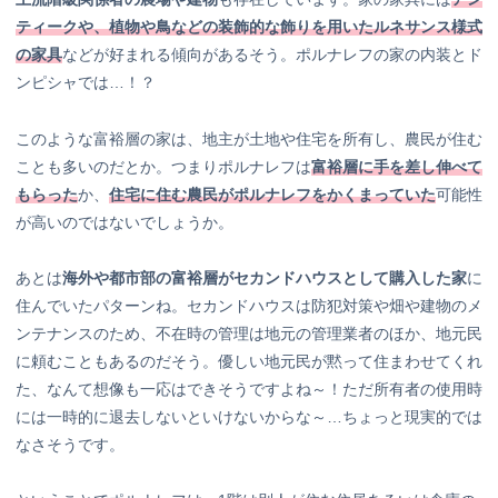
ティークや、植物や鳥などの装飾的な飾りを用いたルネサンス様式
の家具
などが好まれる傾向があるそう。ポルナレフの家の内装とド
ンピシャでは…！？
このような富裕層の家は、地主が土地や住宅を所有し、農民が住む
ことも多いのだとか。つまりポルナレフは
富裕層に手を差し伸べて
もらった
か、
住宅に住む農民がポルナレフをかくまっていた
可能性
が高いのではないでしょうか。
あとは
海外や都市部の富裕層がセカンドハウスとして購入した家
に
住んでいたパターンね。セカンドハウスは防犯対策や畑や建物のメ
ンテナンスのため、不在時の管理は地元の管理業者のほか、地元民
に頼むこともあるのだそう。優しい地元民が黙って住まわせてくれ
た、なんて想像も一応はできそうですよね～！ただ所有者の使用時
には一時的に退去しないといけないからな～…ちょっと現実的では
なさそうです。