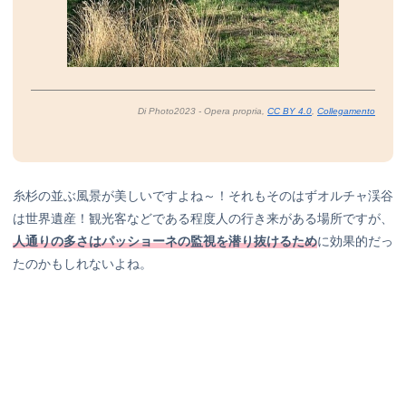
Di Photo2023 -
Opera propria
,
CC BY 4.0
,
Collegamento
糸杉の並ぶ風景が美しいですよね～！それもそのはずオルチャ渓谷
は世界遺産！観光客などである程度人の行き来がある場所ですが、
人通りの多さはパッショーネの監視を潜り抜けるため
に効果的だっ
たのかもしれないよね。