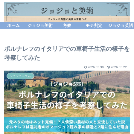
ホーム
ジョジョ美術
考察
モテ判定
ジョジョ英語
ポルナレフのイタリアでの車椅子生活の様子を
考察してみた
2026.03.30
2026.05.22
ジョジョコラム