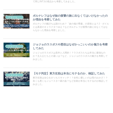
て同じINTJの視点から考察してみました。
ポルナレフはなぜ妹の復讐の旅に出なくてはいけなかったの
ジョジョコラム
か理由を考察してみた
ポルナレフの敵討ちは誰のため？「妹の魂の尊厳」の意味とは？J・ガイル
とは真逆のキャラクターゆえ？などポルナレフが復讐の旅に出なくてはな
らなかった理由を考察しました。
ジョジョのラスボスや悪役はなぜかっこいいのか魅力を考察
ジョジョコラム
してみた
ジョジョのラスボスは意外と人間的！？ラスボスたちは本当に最強なの
か？主人公たちとの違いは？など、ジョジョのラスボスの魅力を考察して
みました。
【モテ判定】東方仗助は本当にモテるのか、検証してみた
ジョジョコラム
東方仗助は女心をがっちりキャッチ！？女性に優しいのは母のおかげ！？
良くも悪くもジョースター家の血？など仗助が本当にモテるのか検証して
みました。