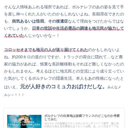
そんな人情味あふれる場所であれば、ポルナレフのあの姿を見て手
を差し伸べくれた人がいたのかもしれないよね。長期滞在できたの
も、
病気あるいは怪我、その後遺症
なんて理由をつけたからではな
いでしょうか。
日常の世話や生活必需品の調達も地元民が協力して
くれていた
んじゃないかな～！
コロッセオまでも地元の人が送り届けてくれた
のかもしれないよ
ね。約200キロの道のりですが、トラックの荷台に隠れて…など農
家の協力があれば、慎重な長距離移動もそれほど難しくなかったの
かもしれません。考えるほどに地元民との交流により成り立ってい
た気がしてくるポルナレフの隠遁生活。本人もあの性格になったと
元が人好きのコミュ力おばけだしな。
はいえ、
みんなメ
ルシ～！！！
ポルナレフの出身地は故郷フランスのどこなのか考察
してみた
ポルナレフの故郷はフランスのノルマンディー！？苗字、髪と目
の色から見える出身地とは？ヒントは雨、丘、レンガまで！？な