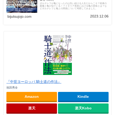
ポルナレフが亀になったのは失い続ける人生だからこそ？戦車の
図像と亀が似ている！？イタリア美術における亀の意味とは？な
どポルナレフと亀との関係について考察してみました。
2023.12.06
bijutsujojo.com
『中世ヨーロッパ 騎士道の作法』
祝田秀全
Amazon
Kindle
楽天
楽天Kobo