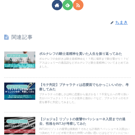
ちまき
関連記事
ポルナレフの騎士道精神を貫いた人生を振り返ってみた
ジョジョコラム
ポルナレフの女好きは騎士道精神ゆえ！？死に場所まで騎士繋がり！？ピ
アスはシェリーの遺品説などポルナレフと騎士道精神についてまとめてみ
ました。
【モテ判定】ブチャラティは恋愛面でもかっこいいのか、考
ジョジョコラム
察してみた
ブチャラティの優しさは時に恋愛から遠ざかる！？不安な人への寄り添い
方がパーフェクト！？トークが意外と面白い？など、ブチャラティのモテ
度を勝手に判定してみました。
【ジョジョ】リゾットの復讐やパッショーネ入団までの過
ジョジョコラム
去、性格をINTJが考察してみた
INTJのリゾットの復讐は衝動的？それとも計画的？パッショーネ入団はい
つ決めた？ドッピオ戦で見せた仲間への熱い思いとはなどリゾットについ