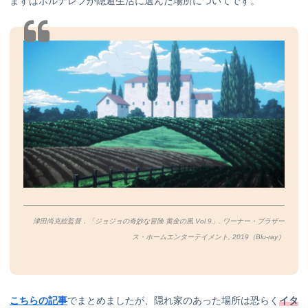
まずはポルナレフが隠遁生活に選んだ場所についてです。
津田尚克総監督．「ジョジョの奇妙な冒険 黄金の風 Vol.9」. ワーナー・ブラザー
ス・ホームエンターテイメント, 2019（Blu-ray）
こちらの記事
でまとめましたが、隠れ家のあった場所は恐らく
イタ