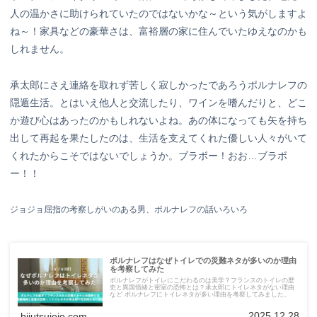
人の温かさに助けられていたのではないかな～という気がしますよ
ね～！家具などの豪華さは、富裕層の家に住んでいたゆえなのかも
しれません。
承太郎にさえ連絡を取れず苦しく寂しかったであろうポルナレフの
隠遁生活。とはいえ他人と交流したり、ワインを嗜んだりと、どこ
か遊び心はあったのかもしれないよね。あの体になっても矢を持ち
出して再起を果たしたのは、生活を支えてくれた優しい人々がいて
くれたからこそではないでしょうか。ブラボー！おお…ブラボ
ー！！
ジョジョ屈指の考察しがいのある男、ポルナレフの話いろいろ
ポルナレフはなぜトイレでの災難ネタが多いのか理由
を考察してみた
ポルナレフがトイレにこだわるのは美学？フランスのトイレの歴
史と異国情緒と密室の恐怖とは？承太郎にトイレネタがない理由
など ポルナレフにトイレネタが多い理由を考察してみました。
2025.12.28
bijutsujojo.com