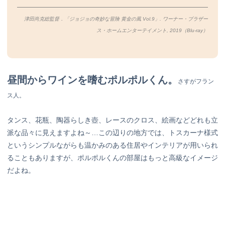
津田尚克総監督．「ジョジョの奇妙な冒険 黄金の風 Vol.9」. ワーナー・ブラザー
ス・ホームエンターテイメント, 2019（Blu-ray）
昼間からワインを嗜むポルポルくん。
さすがフラン
ス人。
タンス、花瓶、陶器らしき壺、レースのクロス、絵画などどれも立
派な品々に見えますよね～…この辺りの地方では、トスカーナ様式
というシンプルながらも温かみのある住居やインテリアが用いられ
ることもありますが、ポルポルくんの部屋はもっと高級なイメージ
だよね。