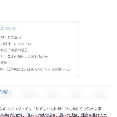
目次
精神」との違い
金の精神」のジャイロ
かちな「漆黒の意思」
持ち「黄金の精神」に憧れるのか
た経緯
神」は意味に違いはあるがどちらも重要だった
の違い
部以前のジョジョでは「結果よりも困難に立ち向かう過程が大事」
力を捧げる覚悟、他人への慈悲深さ、悪への成敗、運命を受け入れ