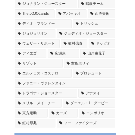
ジョナサン・ジョースター
暗殺チーム
The JOJOLands
アバッキオ
西洋美術
ディオ・ブランドー
トリッシュ
ジョジョリオン
ジョディオ・ジョースター
ウェザー・リポート
虹村億泰
ドッピオ
ディエゴ
広瀬康一
山岸由花子
リゾット
空条ホリィ
エルメェス・コステロ
プロシュート
ファニー・ヴァレンタイン
ドラゴナ・ジョースター
アナスイ
メリル・メイ・チー
ダニエル・J・ダービー
東方定助
カーズ
エンポリオ
虹村形兆
フー・ファイターズ