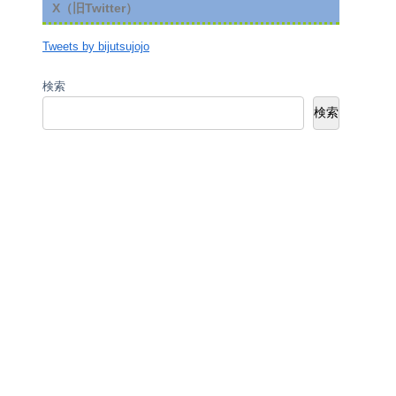
X（旧Twitter）
Tweets by bijutsujojo
検索
検索