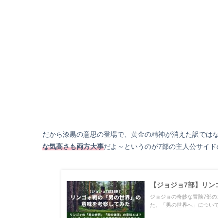
だから漆黒の意思の登場で、黄金の精神が消えた訳では
な気高さも両方大事
だよ～というのが7部の主人公サイ
【ジョジョ7部】リン
ジョジョの奇妙な冒険7部
た。「男の世界へ」について語