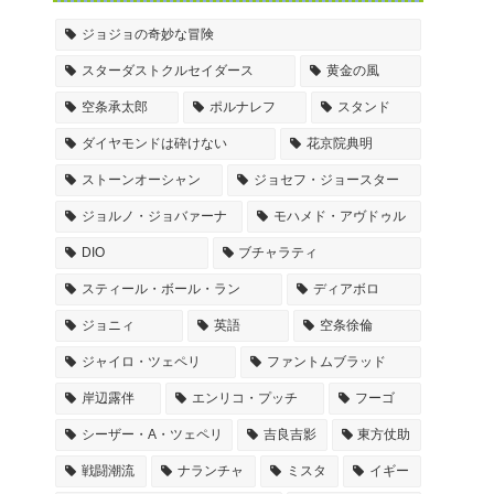
ジョジョの奇妙な冒険
スターダストクルセイダース
黄金の風
空条承太郎
ポルナレフ
スタンド
ダイヤモンドは砕けない
花京院典明
ストーンオーシャン
ジョセフ・ジョースター
ジョルノ・ジョバァーナ
モハメド・アヴドゥル
DIO
ブチャラティ
スティール・ボール・ラン
ディアボロ
ジョニィ
英語
空条徐倫
ジャイロ・ツェペリ
ファントムブラッド
岸辺露伴
エンリコ・プッチ
フーゴ
シーザー・A・ツェペリ
吉良吉影
東方仗助
戦闘潮流
ナランチャ
ミスタ
イギー