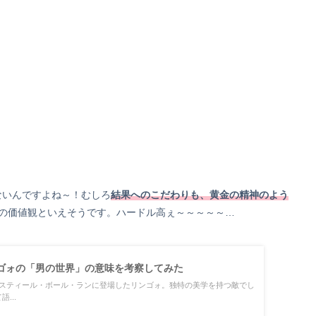
ないんですよね～！むしろ
結果へのこだわりも、黄金の精神のよう
ドの価値観といえそうです。ハードル高ぇ～～～～～…
ゴォの「男の世界」の意味を考察してみた
のスティール・ボール・ランに登場したリンゴォ。独特の美学を持つ敵でし
...