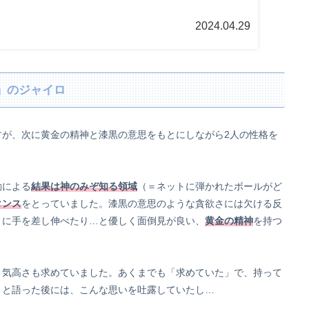
2024.04.29
」のジャイロ
すが、次に黄金の精神と漆黒の意思をもとにしながら2人の性格を
動による
結果は神のみぞ知る領域
（＝ネットに弾かれたボールがど
タンス
をとっていました。漆黒の意思のような貪欲さには欠ける反
ィに手を差し伸べたり…と優しく面倒見が良い、
黄金の精神
を持つ
、気高さも求めていました。あくまでも「求めていた」で、持って
！と語った後には、こんな思いを吐露していたし…