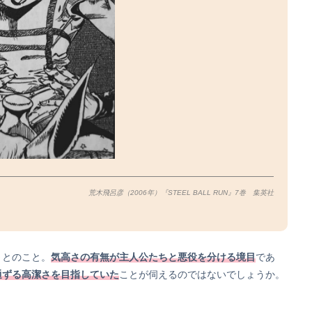
荒木飛呂彦（2006年）『STEEL BALL RUN』7巻 集英社
～とのこと。
気高さの有無が主人公たちと悪役を分ける境目
であ
通ずる高潔さを目指していた
ことが伺えるのではないでしょうか。