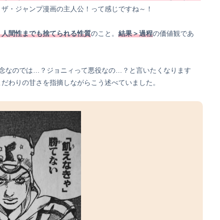
。ザ・ジャンプ漫画の主人公！って感じですね～！
、人間性までも捨てられる性質
のこと。
結果＞過程
の価値観であ
信念なのでは…？ジョニィって悪役なの…？と言いたくなります
こだわりの甘さを指摘しながらこう述べていました。