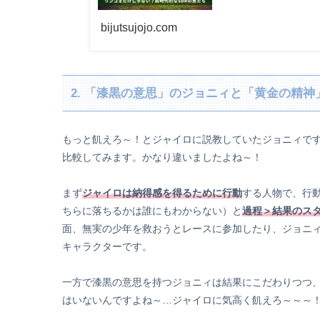
bijutsujojo.com
2. 「漆黒の意思」のジョニィと「黄金の精神
もっと飢えろ～！とジャイロに説教していたジョニィで
比較してみます。かなり違いましたよね～！
まず
ジャイロは納得感を得るために行動
する人物で、行
ちらに落ちるかは誰にもわからない）と
過程＞結果のス
面、無実の少年を救おうとレースに参加したり、ジョニ
キャラクターです。
一方で漆黒の意思を持つジョニィは結果にこだわりつつ
はいないんですよね～…ジャイロに気高く飢えろ～～～