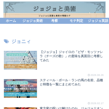
ホーム
ジョジョ美術
考察
モテ判定
ジョジョ英語
ジョニィ
【ジョジョ】ジャイロの「ピザ・モッツァレ
ジョジョコラム
ラ（チーズの歌）」の意味を真面目に考察し
てみた
2026.06.26
スティール・ボール・ランの馬の名前、品種
ジョジョコラム
と特徴を一覧にまとめてみた
2026.02.17
東方家の呪いは解けたのか、ジョジョリオン