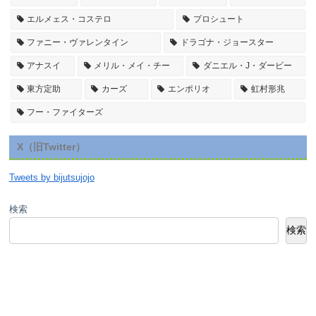
エルメェス・コステロ
プロシュート
ファニー・ヴァレンタイン
ドラゴナ・ジョースター
アナスイ
メリル・メイ・チー
ダニエル・J・ダービー
東方定助
カーズ
エンポリオ
虹村形兆
フー・ファイターズ
X（旧Twitter）
Tweets by bijutsujojo
検索
検索