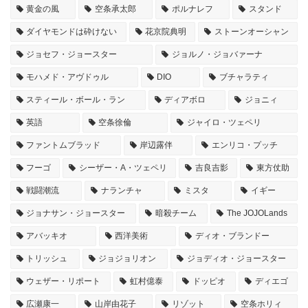
黄金の風
空条承太郎
ポルナレフ
スタンド
ダイヤモンドは砕けない
花京院典明
ストーンオーシャン
ジョセフ・ジョースター
ジョルノ・ジョバァーナ
モハメド・アヴドゥル
DIO
ブチャラティ
スティール・ボール・ラン
ディアボロ
ジョニィ
英語
空条徐倫
ジャイロ・ツェペリ
ファントムブラッド
岸辺露伴
エンリコ・プッチ
フーゴ
シーザー・A・ツェペリ
吉良吉影
東方仗助
戦闘潮流
ナランチャ
ミスタ
イギー
ジョナサン・ジョースター
暗殺チーム
The JOJOLands
アバッキオ
西洋美術
ディオ・ブランドー
トリッシュ
ジョジョリオン
ジョディオ・ジョースター
ウェザー・リポート
虹村億泰
ドッピオ
ディエゴ
広瀬康一
山岸由花子
リゾット
空条ホリィ