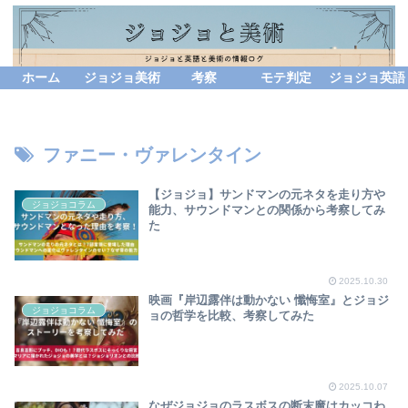
ホーム
ジョジョ美術
考察
モテ判定
ジョジョ英語
ファニー・ヴァレンタイン
【ジョジョ】サンドマンの元ネタを走り方や
ジョジョコラム
能力、サウンドマンとの関係から考察してみ
た
2025.10.30
映画『岸辺露伴は動かない 懺悔室』とジョジ
ジョジョコラム
ョの哲学を比較、考察してみた
2025.10.07
なぜジョジョのラスボスの断末魔はカッコわ