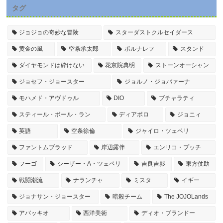
タグ
ジョジョの奇妙な冒険
スターダストクルセイダース
黄金の風
空条承太郎
ポルナレフ
スタンド
ダイヤモンドは砕けない
花京院典明
ストーンオーシャン
ジョセフ・ジョースター
ジョルノ・ジョバァーナ
モハメド・アヴドゥル
DIO
ブチャラティ
スティール・ボール・ラン
ディアボロ
ジョニィ
英語
空条徐倫
ジャイロ・ツェペリ
ファントムブラッド
岸辺露伴
エンリコ・プッチ
フーゴ
シーザー・A・ツェペリ
吉良吉影
東方仗助
戦闘潮流
ナランチャ
ミスタ
イギー
ジョナサン・ジョースター
暗殺チーム
The JOJOLands
アバッキオ
西洋美術
ディオ・ブランドー