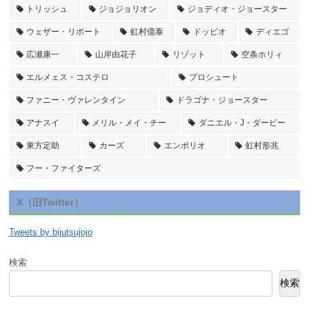
トリッシュ
ジョジョリオン
ジョディオ・ジョースター
ウェザー・リポート
虹村億泰
ドッピオ
ディエゴ
広瀬康一
山岸由花子
リゾット
空条ホリィ
エルメェス・コステロ
プロシュート
ファニー・ヴァレンタイン
ドラゴナ・ジョースター
アナスイ
メリル・メイ・チー
ダニエル・J・ダービー
東方定助
カーズ
エンポリオ
虹村形兆
フー・ファイターズ
X（旧Twitter）
Tweets by bijutsujojo
検索
検索