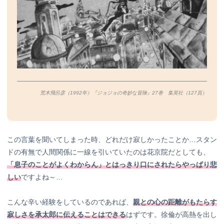
荒木飛呂彦（1992年）『ジョジョの奇妙な冒険』27巻 集英社（127
頁）
この言葉を聞いてしまった時、どれだけ寂しかったことか…スタン
ドの有無で人間関係に一線を引いていたのは花京院だとしても、
「息子のことがよくわからん」とはっきり口にされたらやっぱり悲
しい
ですよね～…
こんな辛い経験をしているのであれば、
親との心の距離がもたらす
寂しさを承太郎に伝えることはできる
はずです。徐倫が高熱を出し