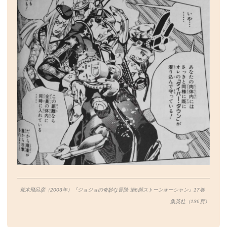
荒木飛呂彦（2003年）『ジョジョの奇妙な冒険 第6部ストーンオーシャン』17巻
集英社（136
頁）