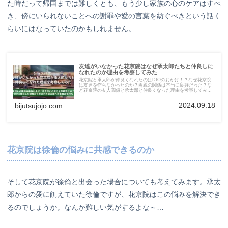
た時だって帰国までは難しくとも、もう少し家族の心のケアはすべ
き、傍にいられないことへの謝罪や愛の言葉を紡ぐべきという話く
らいにはなっていたのかもしれません。
友達がいなかった花京院はなぜ承太郎たちと仲良しに
なれたのか理由を考察してみた
花京院と承太郎が仲良くなれたのはDIOのおかげ！？なぜ花京院
は友達を作らなかったのか？両親の関係は本当に良好だった？な
ど花京院の友人関係と承太郎と仲良くなった理由を考察してみま
した。
2024.09.18
bijutsujojo.com
花京院は徐倫の悩みに共感できるのか
そして花京院が徐倫と出会った場合についても考えてみます。承太
郎からの愛に飢えていた徐倫ですが、花京院はこの悩みを解決でき
るのでしょうか。なんか難しい気がするよな～…