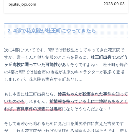
2023.09.03
bijutsujojo.com
2. 4部で花京院が杜王町にやってきたら
次に4部についてです。3部では転校生としてやってきた花京院で
すが、康一くんと似た制服のところを見るに、
杜王町出身でぶどう
ヶ丘高校に通っていた可能性
がありそうですよね～…杜王町が舞台
の4部と8部では仙台市の地名が由来のキャラクターが数多く登場
しましたが、花京院も実在する町名だし…
もし本当に杜王町出身なら、
鈴美ちゃんが殺害された事件を知って
いたのかも
しれません。
前情報を持っている上に土地勘もあるとく
れば、吉良事件の捜査には逸材
になりそうなんだよな～！
そして追跡から逃れるために見た目を川尻浩作に変えた吉良です
が、これも花京院がいれば即見破れる展開もあり得そうです。恋人