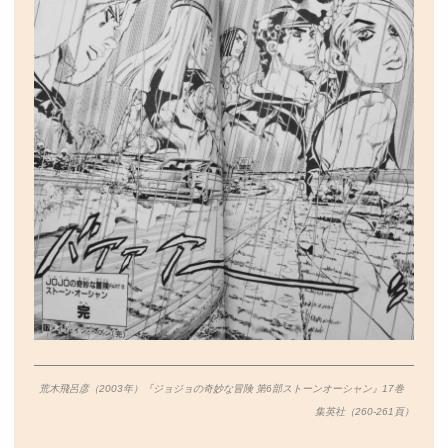
荒木飛呂彦（2003年）『ジョジョの奇妙な冒険 第6部ストーンオーシャン』17巻
集英社（260-261
頁）