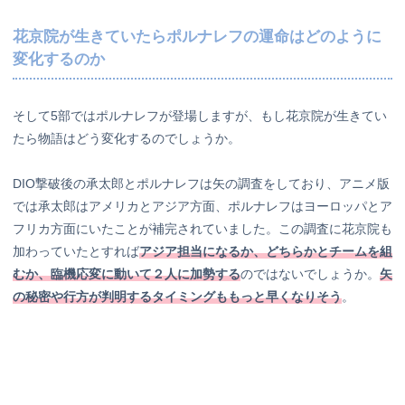
花京院が生きていたらポルナレフの運命はどのように
変化するのか
そして5部ではポルナレフが登場しますが、もし花京院が生きてい
たら物語はどう変化するのでしょうか。
DIO撃破後の承太郎とポルナレフは矢の調査をしており、アニメ版
では承太郎はアメリカとアジア方面、ポルナレフはヨーロッパとア
フリカ方面にいたことが補完されていました。この調査に花京院も
加わっていたとすれば
アジア担当になるか、どちらかとチームを組
むか、臨機応変に動いて２人に加勢する
のではないでしょうか。
矢
の秘密や行方が判明するタイミングももっと早くなりそう
。