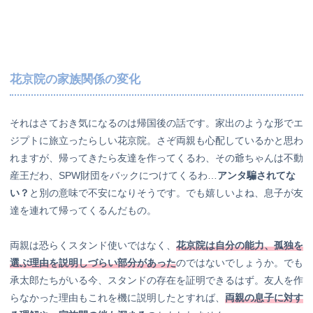
花京院の家族関係の変化
それはさておき気になるのは帰国後の話です。家出のような形でエ
ジプトに旅立ったらしい花京院。さぞ両親も心配しているかと思わ
れますが、帰ってきたら友達を作ってくるわ、その爺ちゃんは不動
産王だわ、SPW財団をバックにつけてくるわ…
アンタ騙されてな
い？
と別の意味で不安になりそうです。でも嬉しいよね、息子が友
達を連れて帰ってくるんだもの。
両親は恐らくスタンド使いではなく、
花京院は自分の能力、孤独を
選ぶ理由を説明しづらい部分があった
のではないでしょうか。でも
承太郎たちがいる今、スタンドの存在を証明できるはず。友人を作
らなかった理由もこれを機に説明したとすれば、
両親の息子に対す