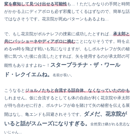
変を察知して見つけ出せる可能性
も…！ただしかなりの手間と時間
がかかる上にディアボロも必ず邪魔してくるはずなので、簡単な話
ではなさそうです。花京院が死ぬパターンもあるよね…
で、もし花京院がポルナレフの捜索に成功したとすれば…
承太郎と
共にパッショーネやディアボロに挑む
ことになりそうです。時を止
めるvs時を飛ばす戦いも気になりますが、もしポルナレフが矢の秘
密に気づいた後に合流したとすれば、矢を使用するのが承太郎の可
スタープラチナ・ザ・ワール
能性もありますよね～！
ド・レクイエムね。
名前が長い。
こうなると
ジョルノたちと合流する話自体、なくなっていたのかも
しれません。仮に合流するとしても体の自由が利く花京院や承太郎
が待ち合わせに行き、ポルナレフが命を賭けて矢の秘密を伝える展
ダメだ、花京院が
開はなし、亀エンドも回避されそうです。
いると話がスムーズになりすぎる。
全然受け継がれる意志な
いじゃん…