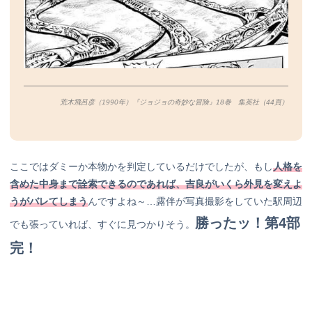
荒木飛呂彦（1990年）『ジョジョの奇妙な冒険』18巻 集英社（44
頁）
ここではダミーか本物かを判定しているだけでしたが、もし
人格を
含めた中身まで詮索できるのであれば、吉良がいくら外見を変えよ
うがバレてしまう
んですよね～…露伴が写真撮影をしていた駅周辺
勝ったッ！第4部
でも張っていれば、すぐに見つかりそう。
完！