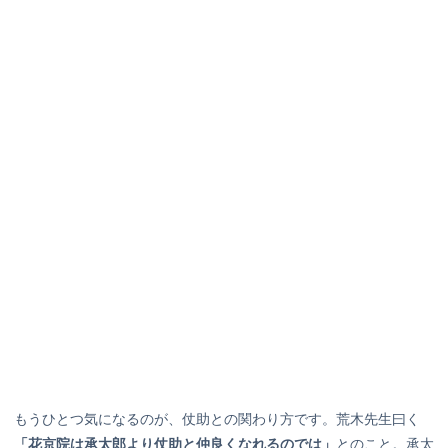
もうひとつ気になるのが、仗助との関わり方です。荒木先生曰く
「花京院は承太郎より仗助と仲良くなれるのでは」
とのこと。承太