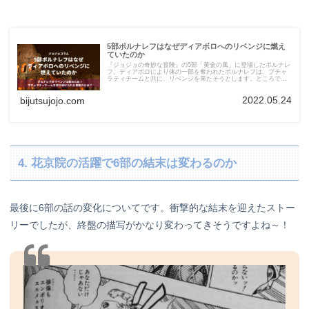
5部ポルナレフはなぜディアボロへのリベンジに燃え
ていたのか
『ジョジョの奇妙な冒険』の5部「黄金の風」に登場したポルナレ
フ。ディアボロにより体の一部を奪われたポルナレフは、ブチャ
ラティチームと共に、リベンジを果たそうとします。ところでポ
ルナレフは、なぜリベンジに燃えていたのでしょうか。考察して
みました。
2022.05.24
bijutsujojo.com
4. 花京院の活躍で6部の結末は変わるのか
最後に6部の話の変化についてです。衝撃的な結末を迎えたストー
リーでしたが、終盤の描写がかなり変わってきそうですよね～！