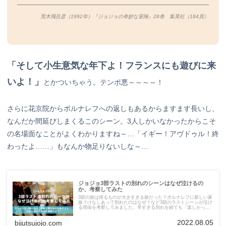
荒木飛呂彦（1992年）『ジョジョの奇妙な冒険』28巻 集英社（184
頁）
「そして小生意気な年下よ！フランスにも遊びに来
いよ！」
とかついちゃう。テンポ悪～～～～！
さらに花京院からポルナレフへの返しもあるからますます長いし、
なんだか間延びしまくるこのシーン。3人しかいなかったからこそ
の名場面なことがよくわかりますね～…「イギー！アヴドゥル！終
わったよ……」もなんか物足りないしな～…
ジョジョ3部ラストの別れのシーンはなぜ泣けるの
か、考察してみた
3部の旅は得るものが大きすぎる旅だった？ポルナレフに新しい家
族？けなしあって別れたのはなぜ？など3部のラストシーンが泣け
る理由を考察してみました。辛すぎる別れを経ても「楽しかっ
た」と言える旅だったその訳を探ります。
2022.08.05
bijutsujojo.com