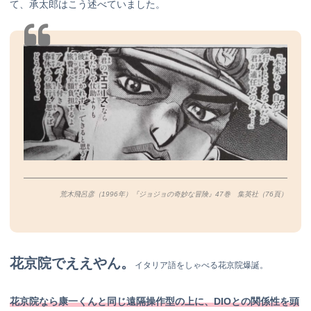
て、承太郎はこう述べていました。
荒木飛呂彦（1996年）『ジョジョの奇妙な冒険』47巻 集英社（76
頁）
花京院でええやん。
イタリア語をしゃべる花京院爆誕。
花京院なら康一くんと同じ遠隔操作型の上に、DIOとの関係性を頭