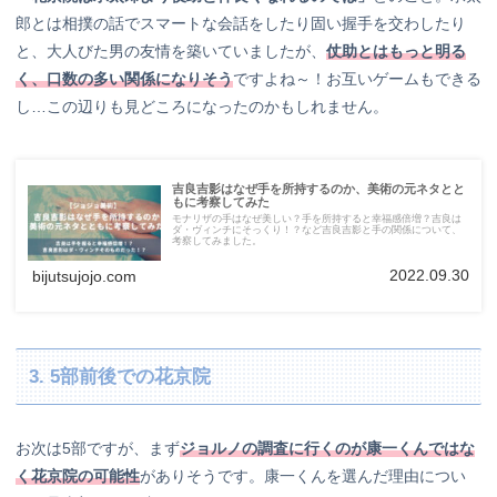
郎とは相撲の話でスマートな会話をしたり固い握手を交わしたり
と、大人びた男の友情を築いていましたが、
仗助とはもっと明る
く、口数の多い関係になりそう
ですよね～！お互いゲームもできる
し…この辺りも見どころになったのかもしれません。
吉良吉影はなぜ手を所持するのか、美術の元ネタとと
もに考察してみた
モナリザの手はなぜ美しい？手を所持すると幸福感倍増？吉良は
ダ・ヴィンチにそっくり！？など吉良吉影と手の関係について、
考察してみました。
2022.09.30
bijutsujojo.com
3. 5部前後での花京院
お次は5部ですが、まず
ジョルノの調査に行くのが康一くんではな
く花京院の可能性
がありそうです。康一くんを選んだ理由につい