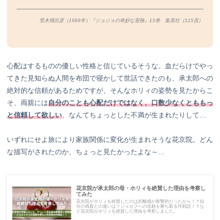
荒木飛呂彦（1989年）『ジョジョの奇妙な冒険』13巻 集英社（115
頁）
心配はするものの優しい性格と信じているそうな。血だらけでやっ
てきた見知らぬ人間を布団で寝かして世話できたのも、承太郎への
絶対的な信頼があるためですが、そんなホリィの姿勢を見たからこ
そ、両親には
自分のことも心配だけではなく、口数少なくとももっ
と信頼して欲しい
、なんてちょっとした不満が生まれたりして…
いずれにせよ旅により家族関係に変化が生まれそうな花京院。どん
な描写がされたのか、ちょっと見たかったよな～…
花京院が承太郎の母・ホリィを絶賛した理由を考察し
てみた
花京院がホリィを絶賛したのは距離感が衝撃的だったから！？自
分の両親との違いは？ジョセフへの信頼を勝ち取る作戦説！？な
ど花京院がホリィを絶賛した理由を考察しました。