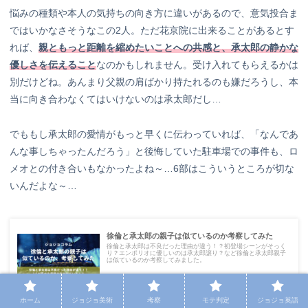
悩みの種類や本人の気持ちの向き方に違いがあるので、意気投合ま
ではいかなさそうなこの2人。ただ花京院に出来ることがあるとす
れば、
親ともっと距離を縮めたいことへの共感と、承太郎の静かな
優しさを伝えること
なのかもしれません。受け入れてもらえるかは
別だけどね。あんまり父親の肩ばかり持たれるのも嫌だろうし、本
当に向き合わなくてはいけないのは承太郎だし…
でももし承太郎の愛情がもっと早くに伝わっていれば、「なんであ
んな事しちゃったんだろう」と後悔していた駐車場での事件も、ロ
メオとの付き合いもなかったよね～…6部はこういうところが切な
いんだよな～…
徐倫と承太郎の親子は似ているのか考察してみた
徐倫と承太郎は不良だった理由が違う！？初登場シーンがそっく
り？エンポリオに優しいのは承太郎譲り？など徐倫と承太郎親子
は似ているのか考察してみました。
2023.03.04
bijutsujojo.com
ホーム
ジョジョ美術
考察
モテ判定
ジョジョ英語