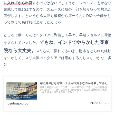
に入れてから出発
するのではないでしょうか。ジョルノにもかなり
警戒して挑むはずなので、スムーズに肌の一部を切り取って帰れた
気がします。というか承太郎も最初から康一くんにDIOの子供かも
って教えてあげればよかったんじゃ…
ところで康一くんはイタリアに到着して早々、早速ジョルノに荷物
でもね、インドでやらかした花京
をスられていました。
院なら大丈夫。
スリなんて慣れてるのよ。財布をとられた経験
を生かして、スリ大国のイタリアでは用心するんじゃないかな、多
分…
岸辺露伴はなぜ康一くんが大好きなのか考察してみた
露伴に媚びないからこそ康一くんは魅力的！？康一くんは露伴の
扱いが上手い？嫌いな仗助とは何が違う？など岸辺露伴が広瀬康
一を大好きな理由を考察してみました。
2023.05.25
bijutsujojo.com