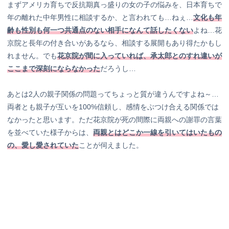
まずアメリカ育ちで反抗期真っ盛りの女の子の悩みを、日本育ちで
年の離れた中年男性に相談するか、と言われても…ねぇ…
文化も年
齢も性別も何一つ共通点のない相手になんて話したくない
よね…花
京院と長年の付き合いがあるなら、相談する展開もあり得たかもし
れません。でも
花京院が間に入っていれば、承太郎とのすれ違いが
ここまで深刻にならなかった
だろうし…
あとは2人の親子関係の問題ってちょっと質が違うんですよね～…
両者とも親子が互いを100%信頼し、感情をぶつけ合える関係では
なかったと思います。ただ花京院が死の間際に両親への謝罪の言葉
を並べていた様子からは、
両親とはどこか一線を引いてはいたもの
の、愛し愛されていた
ことが伺えました。