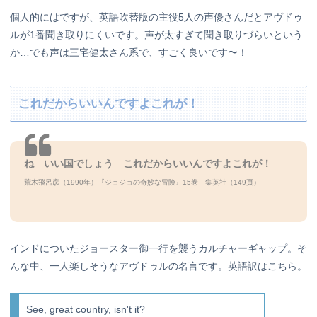
個人的にはですが、英語吹替版の主役5人の声優さんだとアヴドゥ
ルが1番聞き取りにくいです。声が太すぎて聞き取りづらいという
か…でも声は三宅健太さん系で、すごく良いです〜！
これだからいいんですよこれが！
ね いい国でしょう これだからいいんですよこれが！
荒木飛呂彦（1990年）『ジョジョの奇妙な冒険』15巻 集英社（149頁）
インドについたジョースター御一行を襲うカルチャーギャップ。そ
んな中、一人楽しそうなアヴドゥルの名言です。英語訳はこちら。
See, great country, isn't it?