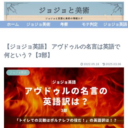
ホーム
ジョジョ美術
考察
モテ判定
ジョジョ英語
【ジョジョ英語】 アヴドゥルの名言は英語で
何という？【3部】
2022.05.18
2025.03.06
ジョジョ英語