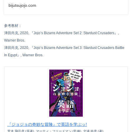
bijutsujojo.com
参考教材：
津田尚克, 2020, 『Jojo’s Bizarre Adventure Set 2: Stardust Crusaders』,
Warner Bros.
津田尚克, 2020, 『Jojo’s Bizarre Adventure Set 3: Stardust Crusaders Battle
In Egypt』, Warner Bros.
『ジョジョの奇妙な冒険』で英語を学ぶッ!
荒木 飛呂彦 (原著), マーティ・フリードマン (監修), 北浦 尚彦 (著)