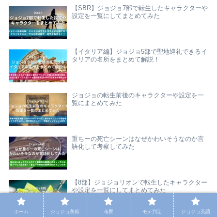
【SBR】ジョジョ7部で転生したキャラクターや
設定を一覧にしてまとめてみた
【イタリア編】ジョジョ5部で聖地巡礼できるイ
タリアの名所をまとめて解説！
ジョジョの転生前後のキャラクターや設定を一
覧にまとめてみた
重ちーの死亡シーンはなぜかわいそうなのか言
語化して考察してみた
【8部】ジョジョリオンで転生したキャラクター
や設定を一覧にしてまとめてみた
ホーム
ジョジョ美術
考察
モテ判定
ジョジョ英語