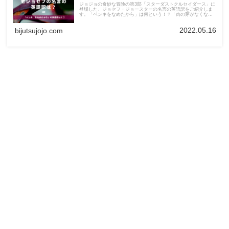
ジョジョの奇妙な冒険の第3部「スターダストクルセイダース」に
登場した、ジョセフ・ジョースターの名言の英語訳をご紹介しま
す。「ベンキをなめたから」は何という！？「肉の芽がなくなっ
てにくめない」の英語訳は！？英語版でも例えが上手な老ジョセ
フの魅力は健在です！
2022.05.16
bijutsujojo.com