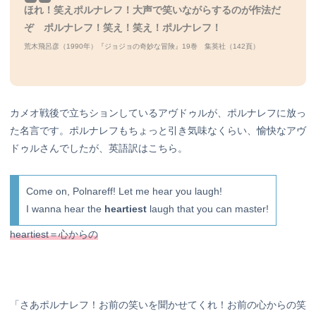
ほれ！笑えポルナレフ！
大声で笑いながらするのが作法だ
ぞ ポルナレフ！
笑え！笑え！ポルナレフ！
荒木飛呂彦（1990年）『ジョジョの奇妙な冒険』19巻 集英社（142頁）
カメオ戦後で立ちションしているアヴドゥルが、ポルナレフに放っ
た名言です。ポルナレフもちょっと引き気味なくらい、愉快なアヴ
ドゥルさんでしたが、英語訳はこちら。
Come on, Polnareff! Let me hear you laugh!
I wanna hear the
heartiest
laugh that you can master!
heartiest＝心からの
「さあポルナレフ！お前の笑いを聞かせてくれ！お前の心からの笑