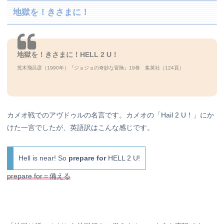
地獄を！きさまに！
地獄を！きさまに！HELL 2 U！
荒木飛呂彦（1990年）『ジョジョの奇妙な冒険』19巻 集英社（124頁）
カメオ戦でのアヴドゥルの名言です。カメオの「Hail 2 U！」にか
けた一言でしたが、英語訳はこんな感じです。
Hell is near! So
prepare for
HELL 2 U!
prepare for＝備える