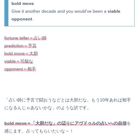
bold move
.
Give it another decade and you would've been a
viable
opponent
.
fortune teller＝占い師
prediction＝予言
bold move＝大胆
viable＝可能な
opponent＝相手
「占い師に予言で闘おうなどとは大胆だな。もう10年あれば相手
になるんじゃあないかな」のような訳です。
bold move＝「大胆だな」の辺りにアヴドゥルの占いへの自信
を
感じます。占ってもらいたいな～！