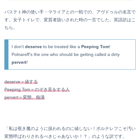
バステト神の使い手・マライアとの一戦での、アヴドゥルの名言で
す。女子トイレで、変質者扱いされた時の一言でした。英語訳はこ
ちら。
I don't
deserve
to be treated like a
Peeping Tom
!
Polnareff's the one who should be getting called a dirty
pervert
!
deserve＝値する
Peeping Tom＝のぞき見をする人
pervert＝変態、痴漢
「私は覗き魔のように扱われるのに値しない！ポルナレフこそ汚い
変態呼ばわりされるべきじゃあないか！？」のような訳です。