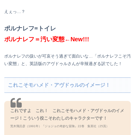
えぇっ…？
ポルナレフ=トイレ
ポルナレフ＝汚い変態←New!!!
ポルナレフの扱いが可哀そう過ぎて面白いな…「ポルナレフこそ汚
い変態」と、英語版のアヴドゥルさんが辛辣過ぎる訳でした！
これこそモハメド・アヴドゥルのイメージ！
これですよ これ！ これこそモハメド・アヴドゥルのイメ
ージ！
こういう役こそわたしのキャラクターです！
荒木飛呂彦（1991年）『ジョジョの奇妙な冒険』22巻 集英社（25頁）