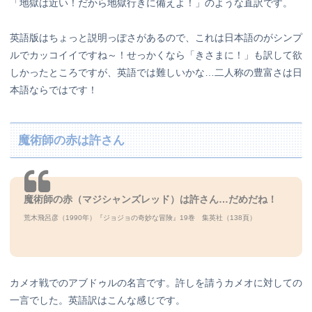
「地獄は近い！だから地獄行きに備えよ！」のような直訳です。
英語版はちょっと説明っぽさがあるので、これは日本語のがシンプ
ルでカッコイイですね～！せっかくなら「きさまに！」も訳して欲
しかったところですが、英語では難しいかな…二人称の豊富さは日
本語ならではです！
魔術師の赤は許さん
魔術師の赤（マジシャンズレッド）は許さん…だめだね！
荒木飛呂彦（1990年）『ジョジョの奇妙な冒険』19巻 集英社（138頁）
カメオ戦でのアブドゥルの名言です。許しを請うカメオに対しての
一言でした。英語訳はこんな感じです。