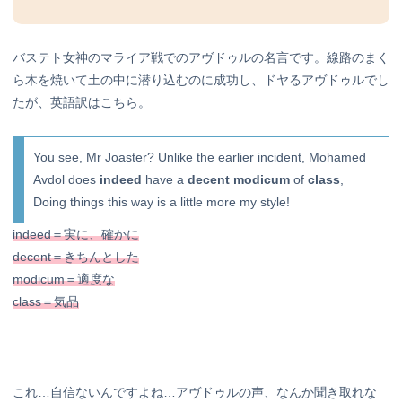
バステト女神のマライア戦でのアヴドゥルの名言です。線路のまく
ら木を焼いて土の中に潜り込むのに成功し、ドヤるアヴドゥルでし
たが、英語訳はこちら。
You see, Mr Joaster? Unlike the earlier incident, Mohamed
Avdol does
indeed
have a
decent modicum
of
class
,
Doing things this way is a little more my style!
indeed＝実に、確かに
decent＝きちんとした
modicum＝適度な
class＝気品
これ…自信ないんですよね…アヴドゥルの声、なんか聞き取れな