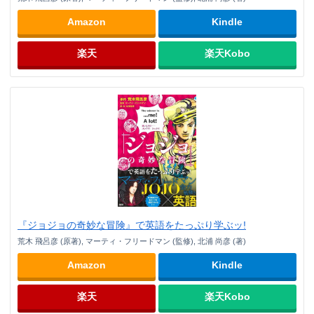
Amazon
Kindle
楽天
楽天Kobo
『ジョジョの奇妙な冒険』で英語をたっぷり学ぶッ!
荒木 飛呂彦 (原著), マーティ・フリードマン (監修), 北浦 尚彦 (著)
Amazon
Kindle
楽天
楽天Kobo