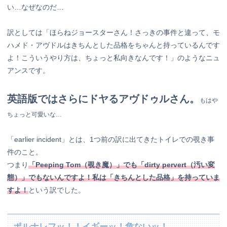
い…なぜなのだ…
訳としては「ほらねジョースターさん！さっきの事件と違って、モ
ハメド・アヴドルはきちんとした品格をちゃんと持っているんです
よ！こういうやり方は、ちょっと私向きなんです！」のようなニュ
アンスです。
英語版ではさらにドヤるアヴドゥルさん。
もはや
ちょっと可愛いな…
「earlier incident」とは、1つ前の訳に出てきたトイレでの覗き事
件のこと。
つまり
「Peeping Tom（覗き魔）」でも「dirty pervert（汚い変
態）」でもないんですよ！
私は「きちんとした品格」を持っていま
すよ！
という訳でした。
ポルナレフッ！！イギーッ！危ないッ！