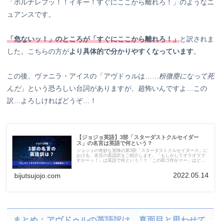
「ポルナレフッ！！イギー！すぐにここから離れろ！」のようなニ
ュアンスです。
「危ないッ！」のところが「すぐにここから離れろ！」
と訳されま
した。こちらの方が
より具体的で分かりやすくなっています
。
この後、ヴァニラ・アイスの「アヴドゥルは……
粉微塵になって死
んだ
」という恐ろしい台詞がありますが、超怖いんですよ…この
訳…よろしければどうぞ…！
【ジョジョ英語】3部「スターダストクルセイダー
ス」の名言は英語で何という？
ジョジョの奇妙な冒険の第3部「スターダストクルセイダース」に
おける、名言の英語訳をご紹介します。「もしかしてオラオラで
すかーッ！」は英語で何という！？「この田ゴ作がァー」はどう
訳された！？英語でも個性豊かな名言ばかりです！
2022.05.14
bijutsujojo.com
まとめ：アヴドゥルの英語訳は、真面目と思わせて