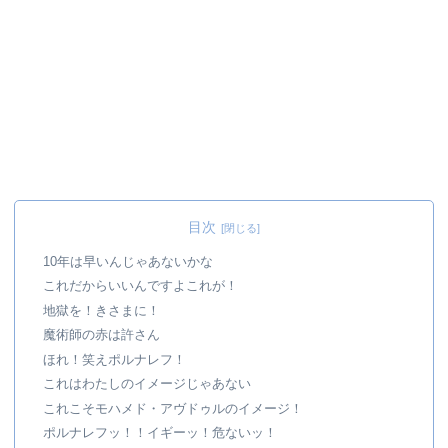
目次
10年は早いんじゃあないかな
これだからいいんですよこれが！
地獄を！きさまに！
魔術師の赤は許さん
ほれ！笑えポルナレフ！
これはわたしのイメージじゃあない
これこそモハメド・アヴドゥルのイメージ！
ポルナレフッ！！イギーッ！危ないッ！