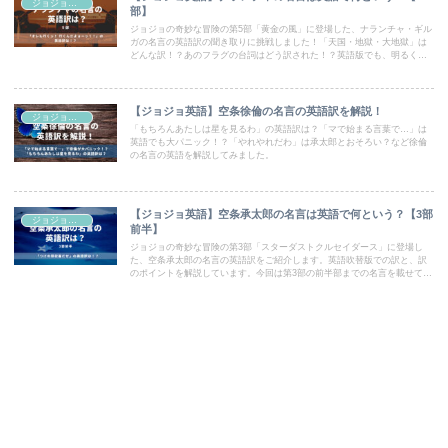
ジョジョ英語
部】
ジョジョの奇妙な冒険の第5部「黄金の風」に登場した、ナランチャ・ギル
ガの名言の英語訳の聞き取りに挑戦しました！「天国・地獄・大地獄」は
どんな訳！？あのフラグの台詞はどう訳された！？英語版でも、明るくて
泣ける名言が満載です！
【ジョジョ英語】空条徐倫の名言の英語訳を解説！
ジョジョ英語
「もちろんあたしは星を見るわ」の英語訳は？「マで始まる言葉で…」は
英語でも大パニック！？「やれやれだわ」は承太郎とおそろい？など徐倫
の名言の英語を解説してみました。
【ジョジョ英語】空条承太郎の名言は英語で何という？【3部
ジョジョ英語
前半】
ジョジョの奇妙な冒険の第3部「スターダストクルセイダース」に登場し
た、空条承太郎の名言の英語訳をご紹介します。英語吹替版での訳と、訳
のポイントを解説しています。今回は第3部の前半部までの名言を載せてい
ます。