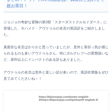
超お茶目！
ジョジョの奇妙な冒険の第3部「スターダストクルセイダース」に
登場した、モハメド・アヴドゥルの名言の英語訳をご紹介しまし
た。
真面目な名言ばかりかと思っていましたが、意外と茶目っ気が感じ
られるものも多いアヴドゥルさん。特にポルナレフへの変態扱いな
ど、原作以上にインパクトのある訳もありました。
アヴドゥルの名言は意外と楽しい訳が多いので、英語吹替版もぜひ
見てみてくださいね～！
https://bijutsujojo.com/jotaro-english-
2/https://bijutsujojo.com/polnareff-english-2/