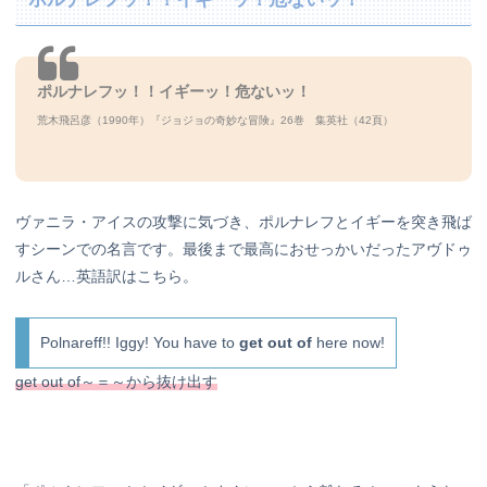
ポルナレフッ！！イギーッ！危ないッ！
荒木飛呂彦（1990年）『ジョジョの奇妙な冒険』26巻 集英社（42頁）
ヴァニラ・アイスの攻撃に気づき、ポルナレフとイギーを突き飛ば
すシーンでの名言です。最後まで最高におせっかいだったアヴドゥ
ルさん…英語訳はこちら。
Polnareff!! Iggy! You have to
get out of
here now!
get out of～＝～から抜け出す