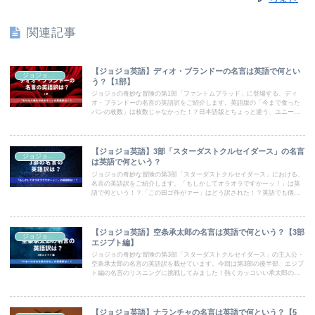
関連記事
【ジョジョ英語】ディオ・ブランドーの名言は英語で何とい
ジョジョ英語
う？【1部】
ジョジョの奇妙な冒険の第1部「ファントムブラッド」に登場する、ディ
オ・ブランドーの名言の英語訳をご紹介します。英語版の「今まで食った
パンの枚数」は枚数じゃなかった！？日本語版とちょっと違う、ユニーク
な英語訳は必見です！
【ジョジョ英語】3部「スターダストクルセイダース」の名言
ジョジョ英語
は英語で何という？
ジョジョの奇妙な冒険の第3部「スターダストクルセイダース」における、
名言の英語訳をご紹介します。「もしかしてオラオラですかーッ！」は英
語で何という！？「この田ゴ作がァー」はどう訳された！？英語でも個性
豊かな名言ばかりです！
【ジョジョ英語】空条承太郎の名言は英語で何という？【3部
ジョジョ英語
エジプト編】
ジョジョの奇妙な冒険の第3部「スターダストクルセイダース」の主人公・
空条承太郎の名言の英語訳を載せています。今回は第3部の後半部、エジプ
ト編の名言のリスニングに挑戦してみました！熱くカッコいい承太郎の名
言は、英語版ではちょっと違う言い方かも！？
【ジョジョ英語】ナランチャの名言は英語で何という？【5