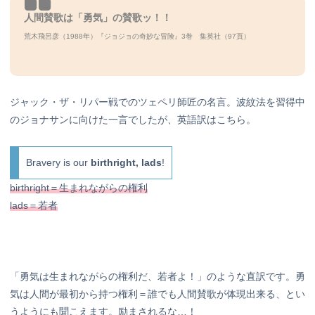
人間賛歌は「勇気」の賛歌ッ！！
荒木飛呂彦（1988年）『ジョジョの奇妙な冒険』3巻 集英社（97
頁）
ジャック・ザ・リパー戦でのツェペリ師匠の名言。波紋法を習得中
のジョナサンに向けた一言でしたが、英語訳はこちら。
Bravery is our
birthright, lads
!
birthright＝生まれながらの権利
lads＝若者
「勇気は生まれながらの権利だ、若者よ！」のような直訳です。勇
気は人間が最初から持つ権利＝誰でも人間賛歌が体現出来る、とい
うようにも聞こえます。励まされるな…！