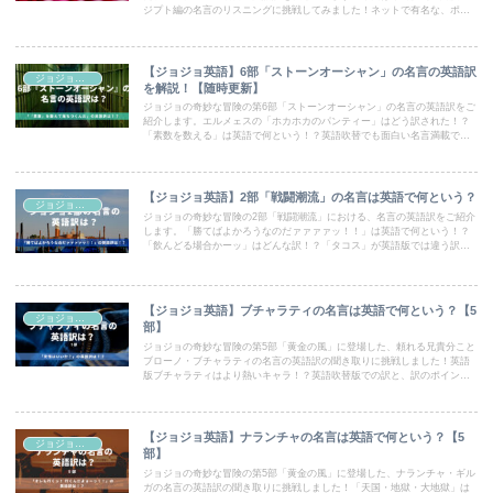
ジプト編の名言のリスニングに挑戦してみました！ネットで有名な、ポル
ナレフの「あの名言」の訳もご紹介します！
【ジョジョ英語】6部「ストーンオーシャン」の名言の英語訳
ジョジョ英語
を解説！【随時更新】
ジョジョの奇妙な冒険の第6部「ストーンオーシャン」の名言の英語訳をご
紹介します。エルメェスの「ホカホカのパンティー」はどう訳された！？
「素数を数える」は英語で何という！？英語吹替でも面白い名言満載で
す！
【ジョジョ英語】2部「戦闘潮流」の名言は英語で何という？
ジョジョ英語
ジョジョの奇妙な冒険の2部「戦闘潮流」における、名言の英語訳をご紹介
します。「勝てばよかろうなのだァァァァッ！！」は英語で何という！？
「飲んどる場合かーッ」はどんな訳！？「タコス」が英語版では違う訳だ
った！？英語でも熱く洒落た名言が満載です！
【ジョジョ英語】ブチャラティの名言は英語で何という？【5
ジョジョ英語
部】
ジョジョの奇妙な冒険の第5部「黄金の風」に登場した、頼れる兄貴分こと
ブローノ・ブチャラティの名言の英語訳の聞き取りに挑戦しました！英語
版ブチャラティはより熱いキャラ！？英語吹替版での訳と、訳のポイント
を解説しています。
【ジョジョ英語】ナランチャの名言は英語で何という？【5
ジョジョ英語
部】
ジョジョの奇妙な冒険の第5部「黄金の風」に登場した、ナランチャ・ギル
ガの名言の英語訳の聞き取りに挑戦しました！「天国・地獄・大地獄」は