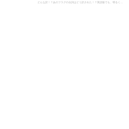
どんな訳！？あのフラグの台詞はどう訳された！？英語版でも、明るくて
泣ける名言が満載です！