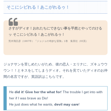
そこにシビれる！あこがれるゥ！
さすがディオ！おれたちにできない事を平然とやってのける
ッ そこにシビれる！あこがれるゥ！
荒木飛呂彦（1987年）『ジョジョの奇妙な冒険』1巻 集英社（83頁）
ジョナサンを苦しめたいがため、彼の恋人・エリナに、ズキュウウ
ウン！！とキスをしてしまうディオ。それを見ていたディオのお仲
間の名言ですが、英語訳はこちらです。
He
did it
!
Give her the what for
! The trouble I get into with
her if I was brave as Dio!
He just does what he wants,
devil may care
!