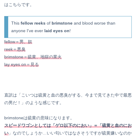
はこちらです。
This
fellow reeks
of
brimstone
and blood worse than
anyone I've ever
laid eyes on
!
fellow＝男、奴
reek＝悪臭
brimstone＝硫黄、地獄の業火
lay eyes on＝見る
直訳は「こいつは硫黄と血の悪臭がする、今まで見てきた中で最悪
の男だ！」のような感じです。
brimstoneは硫黄の意味になります。
スピードワゴンとしては「ゲロ以下のにおい」＝「硫黄と血のにお
い
」なのでしょうか…いい匂いではなさそうですが硫黄嫌いなのか