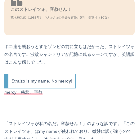
このストレイツォ、容赦せん！
荒木飛呂彦（1988年）『ジョジョの奇妙な冒険』5巻 集英社（30
頁）
ポコ達を襲おうとするゾンビの前に立ちはだかった、ストレイツォ
の名言です。波紋シャンデリアが記憶に残るシーンですが、英語訳
はこんな感じでした。
Straizo is my name. No
mercy
!
mercy＝慈悲、容赦
「ストレイツォが私の名だ。容赦せん！」のような訳です。「この
ストレイツォ」はmy nameが使われており、微妙に訳が違うので
すが「容赦せん！」はそのままです！良かった～！