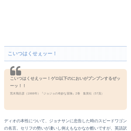
こいつはくせぇッー！
こいつはくせえッー！ゲロ以下のにおいがプンプンするぜッ
ーッ！！
荒木飛呂彦（1988年）『ジョジョの奇妙な冒険』2巻 集英社（57頁）
ディオの本性について、ジョナサンに忠告した時のスピードワゴン
の名言。セリフの勢いが凄いし例えもなかなか酷いですが、英語訳