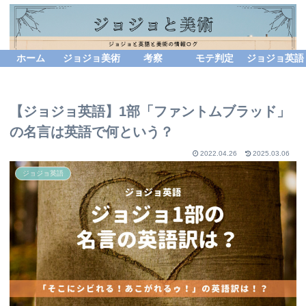
ホーム
ジョジョ美術
考察
モテ判定
ジョジョ英語
【ジョジョ英語】1部「ファントムブラッド」
の名言は英語で何という？
2022.04.26
2025.03.06
ジョジョ英語