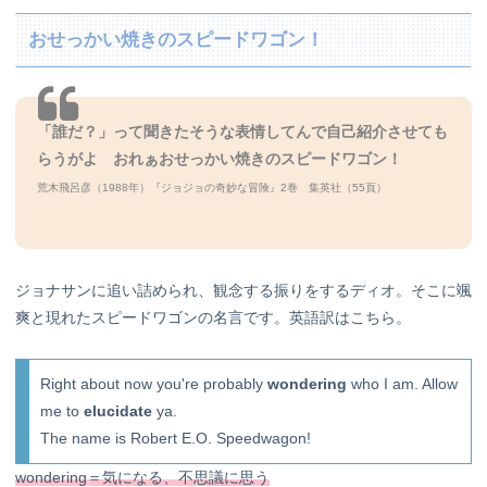
おせっかい焼きのスピードワゴン！
「誰だ？」って聞きたそうな表情してんで自己紹介させても
らうがよ おれぁおせっかい焼きのスピードワゴン！
荒木飛呂彦（1988年）『ジョジョの奇妙な冒険』2巻 集英社（55頁）
ジョナサンに追い詰められ、観念する振りをするディオ。そこに颯
爽と現れたスピードワゴンの名言です。英語訳はこちら。
Right about now you're probably
wondering
who I am. Allow
me to
elucidate
ya.
The name is Robert E.O. Speedwagon!
wondering＝気になる、不思議に思う