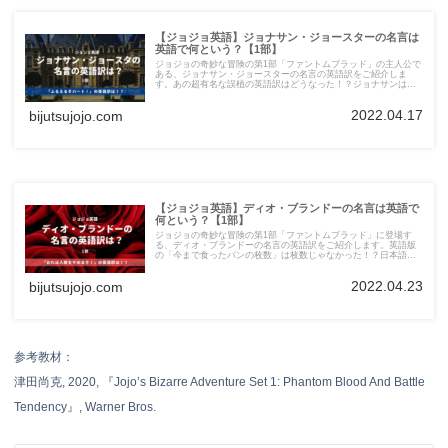
【ジョジョ英語】ジョナサン・ジョースターの名言は
英語で何という？【1部】
ジョジョの奇妙な冒険の第1部「ファントムブラッド」の主人公で
ある、ジョナサン・ジョースターの名言の英語訳をご紹介しま
す。あの超有名な誤植の英語訳はどうなった！？ジョナサンは英
語版でも、やっぱり素敵な紳士です！
2022.04.17
bijutsujojo.com
【ジョジョ英語】ディオ・ブランドーの名言は英語で
何という？【1部】
ジョジョの奇妙な冒険の第1部「ファントムブラッド」に登場す
る、ディオ・ブランドーの名言の英語訳をご紹介します。英語版
の「今まで食ったパンの枚数」は枚数じゃなかった！？日本語版
とちょっと違う、ユニークな英語訳は必見です！
2022.04.23
bijutsujojo.com
参考教材：
津田尚克, 2020, 『Jojo’s Bizarre Adventure Set 1: Phantom Blood And Battle
Tendency』, Warner Bros.