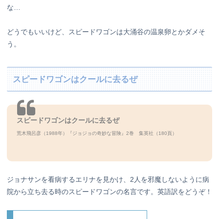
な…
どうでもいいけど、スピードワゴンは大涌谷の温泉卵とかダメそ
う。
スピードワゴンはクールに去るぜ
スピードワゴンはクールに去るぜ
荒木飛呂彦（1988年）『ジョジョの奇妙な冒険』2巻 集英社（180頁）
ジョナサンを看病するエリナを見かけ、2人を邪魔しないように病
院から立ち去る時のスピードワゴンの名言です。英語訳をどうぞ！