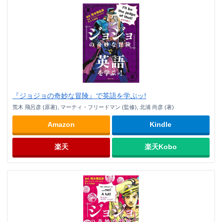
『ジョジョの奇妙な冒険』で英語を学ぶッ!
荒木 飛呂彦 (原著), マーティ・フリードマン (監修), 北浦 尚彦 (著)
Amazon
Kindle
楽天
楽天Kobo