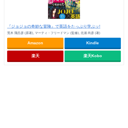
『ジョジョの奇妙な冒険』で英語をたっぷり学ぶッ!
荒木 飛呂彦 (原著), マーティ・フリードマン (監修), 北浦 尚彦 (著)
Amazon
Kindle
楽天
楽天Kobo