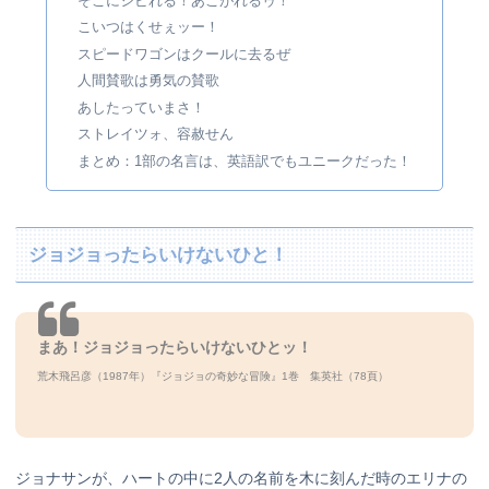
そこにシビれる！あこがれるゥ！
こいつはくせぇッー！
スピードワゴンはクールに去るぜ
人間賛歌は勇気の賛歌
あしたっていまさ！
ストレイツォ、容赦せん
まとめ：1部の名言は、英語訳でもユニークだった！
ジョジョったらいけないひと！
まあ！ジョジョったらいけないひとッ！
荒木飛呂彦（1987年）『ジョジョの奇妙な冒険』1巻 集英社（78頁）
ジョナサンが、ハートの中に2人の名前を木に刻んだ時のエリナの