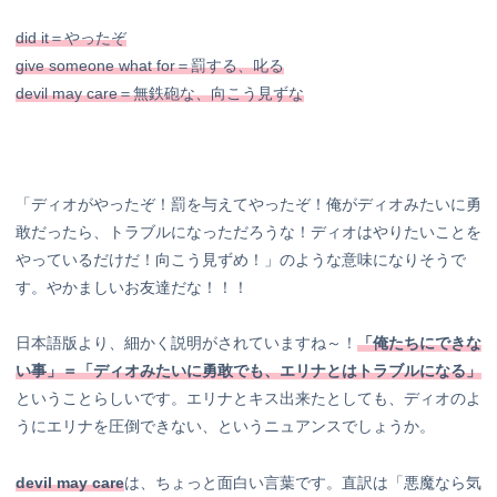
did it＝やったぞ
give someone what for＝罰する、叱る
devil may care＝無鉄砲な、向こう見ずな
「ディオがやったぞ！罰を与えてやったぞ！俺がディオみたいに勇
敢だったら、トラブルになっただろうな！ディオはやりたいことを
やっているだけだ！向こう見ずめ！」のような意味になりそうで
す。やかましいお友達だな！！！
日本語版より、細かく説明がされていますね～！
「俺たちにできな
い事」＝「ディオみたいに勇敢でも、エリナとはトラブルになる」
ということらしいです。エリナとキス出来たとしても、ディオのよ
うにエリナを圧倒できない、というニュアンスでしょうか。
devil may care
は、ちょっと面白い言葉です。直訳は「悪魔なら気