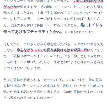
ビックリマークの嵐で驚嘆しまくりの皆さん。
いかに絶対的な存在
だったか
が伺えますが、その娘のトリッシュに対してもかなり気を
配っていましたよね～！服で手を拭かれてもキレなかったフーゴと
か（なおアニメ版）、フーゴがトリッシュに倒れめば「太モモさ
亀にトイレを
ん」と謎のさん付けで弁解（？）するミスタとか、
作ってあげるブチャラティとかね。
ドン引きされてたけど…
そしてペリーコロさんが自ら命を絶ったのもディアボロの命令であ
るなら、
命をなげうってでも従う姿勢はもはや崇拝に近い
んですよ
ね…「裏切り者のレクイエム」の出だしでも「神」として表されて
いるのはディアボロだったりと、何かと神のような存在の人と言え
るのではないでしょうか。
色々な意味が想定される「ガッツの『G』」のGですが、神の意味
を持つDIOの子・ジョルノvs神のように君臨していたディアボロの
戦いが始まる話という点から考えると、Godの意味が含まれている
とも考えられるのかもしれません。