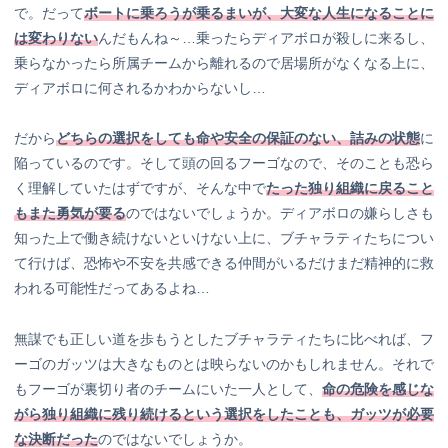
で。だって
ボートに乗ろうが乗るまいが、大変な人生になることに
は変わりない
んだもんね～…乗ったらディアボロが殺しに来るし、
乗らなかったら所属チームから離れるので居場所がなくなる上に、
ディアボロに何されるかわからないし…
だから
どちらの選択をしても命や安全の保証のない、詰みの状態
に
陥っているのです。そして頭の回るフーゴなので、そのことも恐ら
く理解していたはずですが、そんな中で
たった独り組織に戻ること
もまた勇気が要る
のではないでしょうか。ディアボロの嫌らしさも
知った上で働き続けないといけない上に、ブチャラティたちについ
て行けば、恐怖や不安を共感できる仲間がいるだけまだ精神的に救
われる可能性だってあるよね…
無謀でも正しい道を歩もうとしたブチャラティたちに比べれば、フ
ーゴのガッツは大きなものとは映らないのかもしれません。それで
もフーゴが裏切り者のチームにいた一人として、
命の危険を感じな
がら独り組織に残り続けるという選択をしたことも、ガッツが必要
な決断だった
のではないでしょうか。