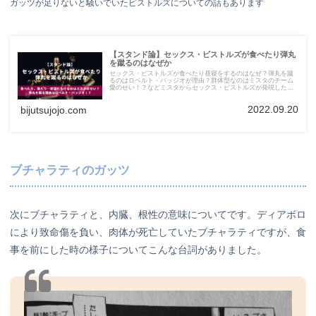
ガッツが足りないと騒いでいたピストルズについての話もあります
【スタンド論】セックス・ピストルズが食べたり弾丸
を蹴るのはなぜか
セックス・ピストルズが食べたり昼寝をするのはなぜ？弾丸を蹴
るのはロベルト・バッジオが理由？群体型なのはミスタのチーム
愛のせい！？などミスタからセックス・ピストルズが発現した理
由を考察しました。
2022.09.20
bijutsujojo.com
ブチャラティのガッツ
次にブチャラティと、内臓、根性の意味についてです。ディアボロ
により致命傷を負い、肉体が死亡していたブチャラティですが、食
事を前にした時の様子についてこんな台詞がありました。