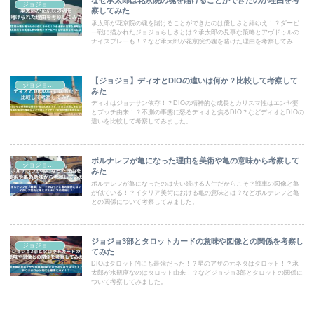
なぜ承太郎は花京院の魂を賭けることができたのか理由を考
ジョジョコラム
察してみた
承太郎が花京院の魂を賭けることができたのは優しさと絆ゆえ！？ダービ
ー戦に描かれたジョジョらしさとは？承太郎の見事な策略とアヴドゥルの
ナイスプレーも！？など承太郎が花京院の魂を賭けた理由を考察してみま
した。
【ジョジョ】ディオとDIOの違いは何か？比較して考察して
ジョジョコラム
みた
ディオはジョナサン依存！？DIOの精神的な成長とカリスマ性はエンヤ婆
とプッチ由来！？不測の事態に怒るディオと焦るDIO？などディオとDIOの
違いを比較して考察してみました。
ポルナレフが亀になった理由を美術や亀の意味から考察して
ジョジョコラム
みた
ポルナレフが亀になったのは失い続ける人生だからこそ？戦車の図像と亀
が似ている！？イタリア美術における亀の意味とは？などポルナレフと亀
との関係について考察してみました。
ジョジョ3部とタロットカードの意味や図像との関係を考察し
ジョジョコラム
てみた
DIOはタロット的にも最強だった！？星のアザの元ネタはタロット！？承
太郎が水瓶座なのはタロット由来！？などジョジョ3部とタロットの関係に
ついて考察してみました。