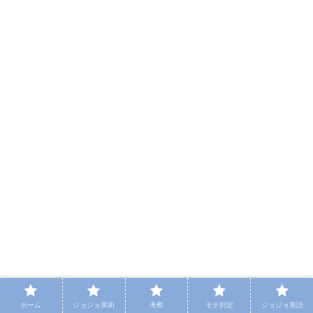
ホーム
ジョジョ美術
考察
モテ判定
ジョジョ英語