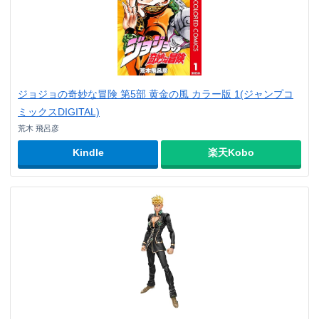
ジョジョの奇妙な冒険 第5部 黄金の風 カラー版 1(ジャンプコ
ミックスDIGITAL)
荒木 飛呂彦
Kindle
楽天Kobo