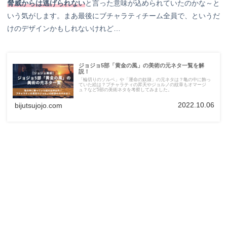
脅威からは逃げられない
と言った意味が込められていたのかな～と
いう気がします。まあ最後にブチャラティチーム全員で、というだ
けのデザインかもしれないけれど…
ジョジョ5部「黄金の風」の美術の元ネタ一覧を解
説！
「輪切りのソルベ」や「運命の奴隷」の元ネタは？亀の中に飾っ
ていた絵は？ブチャラティの昇天やジョルノの紋章もオマージ
ュ？など5部の美術ネタを考察してみました。
2022.10.06
bijutsujojo.com