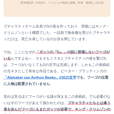
荒木飛呂彦（1998年）『ジョジョの奇妙な冒険』56巻 集英社（131頁）
ブチャラティチーム全員でGの形を作っており、背後にはキング・
クリムゾンという構図でした。一話前で致命傷を受けたブチャラテ
ィだけは、死亡を表しているのか目を閉じています。
でね、ここになぜか
「ガッツの『G』」の話に登場しないフーゴが
いる
んですよね～…そもそもミスタとブチャラティの体を繋げれ
ば、フーゴがいなくてもGの文字は完成します。しかもこの表紙絵
の元ネタとして有名な作品である、ピーター・ブラッティンガの
「Alphabet van Anthon Beeke」のGの文字
でも、フーゴの位置
に人物は配置されていません
。
見れば見るほどフーゴがいる謎が深まるこの表紙絵。でも必要のな
いはずのフーゴがあえて描かれたのは、
ブチャラティたちとは違う
道を歩んだフーゴにもまたガッツが必要で、キング・クリムゾンの