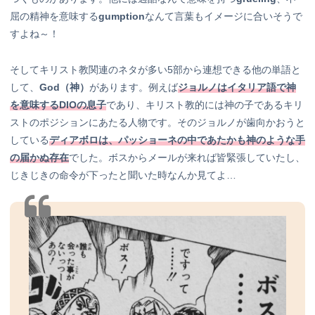
屈の精神を意味する
gumption
なんて言葉もイメージに合いそうで
すよね～！
そしてキリスト教関連のネタが多い5部から連想できる他の単語と
して、
God（神）
があります。例えば
ジョルノはイタリア語で神
を意味するDIOの息子
であり、キリスト教的には神の子であるキリ
ストのポジションにあたる人物です。そのジョルノが歯向かおうと
している
ディアボロは、パッショーネの中であたかも神のような手
の届かぬ存在
でした。ボスからメールが来れば皆緊張していたし、
じきじきの命令が下ったと聞いた時なんか見てよ…