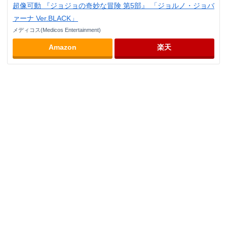
超像可動 『ジョジョの奇妙な冒険 第5部』 「ジョルノ・ジョバ
ァーナ Ver.BLACK」
メディコス(Medicos Entertainment)
Amazon
楽天