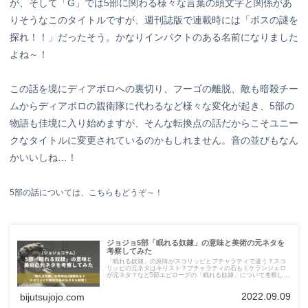
が、そして「G」では5部に関わる様々な言葉の頭文字と関係があ
りそうなこのタイトルですが、週刊誌版で連載時には「ボスの謎を
探れ！！」だったそう。かなりインパクトのある名前になりました
よね～！
この話を境にディアボロへの裏切り、フーゴの離脱、敵も暗殺チー
ムからディアボロの親衛隊に代わるなど様々な変化が起き、5部の
物語も佳境に入り始めますが、そんな転換点の話だからこそユニー
クなタイトルに変更されているのかもしれません。音の並びもなん
かいいしね…！
5部の話については、こちらもどうぞ～！
ジョジョ5部「眠れる奴隷」の意味と美術の元ネタを
考察してみた
「眠れる奴隷」の意味がスコリッピとブチャラティで違う？スコ
リッピの元ネタはキリスト？ブチャラティの石もミケランジェロ
が元ネタ？など5部エピローグの「眠れる奴隷」について考察して
みました。
2022.09.09
bijutsujojo.com