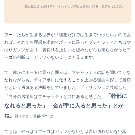
荒木飛呂彦（1998年）『ジョジョの奇妙な冒険』56巻 集英社（115頁）
フーゴたちが生きる世界が「理想だけでは生きていけない」のであ
れば、それでも理想を求めてボートに乗ったブチャラティたちはや
はりガッツがあり、裏切りを正しいと認めながらも乗らなかったフ
ーゴの判断は、ガッツがないようにも見えます。
で、確かにボートに乗った面々は、ブチャラティの話を聞いてうな
だれながらも、ディアボロに仕えることを上回る理由を探して裏切
りという勇気ある決断をしていました。「トリッシュに共感した」
「幹部に
「自分の居場所はブチャラティと共にあると感じた」
なれると思った」「金が手に入ると思った」とか
ね。
誰ですか、最後の2つは。
でもね、やっぱりフーゴはガッツがないとは言い切れないない訳