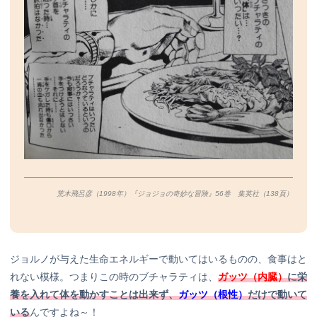
荒木飛呂彦（1998年）『ジョジョの奇妙な冒険』56巻 集英社（138
頁）
ジョルノが与えた生命エネルギーで動いてはいるものの、食事はと
れない模様。つまりこの時のブチャラティは、
ガッツ（内臓）
に栄
養を入れて体を動かすことは出来ず、
ガッツ（根性）
だけで動いて
いる
んですよね～！