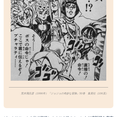
荒木飛呂彦（1996年）『ジョジョの奇妙な冒険』50巻 集英社（106頁）