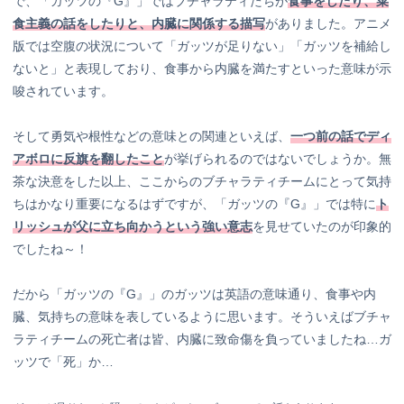
で、「ガッツの『G』」ではブチャラティたちが
食事をしたり、菜
食主義の話をしたりと、内臓に関係する描写
がありました。アニメ
版では空腹の状況について「ガッツが足りない」「ガッツを補給し
ないと」と表現しており、食事から内臓を満たすといった意味が示
唆されています。
そして勇気や根性などの意味との関連といえば、
一つ前の話でディ
アボロに反旗を翻したこと
が挙げられるのではないでしょうか。無
茶な決意をした以上、ここからのブチャラティチームにとって気持
ちはかなり重要になるはずですが、「ガッツの『G』」では特に
ト
リッシュが父に立ち向かうという強い意志
を見せていたのが印象的
でしたね～！
だから「ガッツの『G』」のガッツは英語の意味通り、食事や内
臓、気持ちの意味を表しているように思います。そういえばブチャ
ラティチームの死亡者は皆、内臓に致命傷を負っていましたね…ガ
ッツで「死」か…