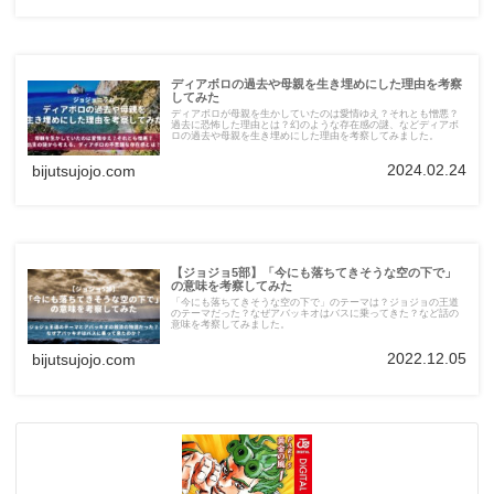
ディアボロの過去や母親を生き埋めにした理由を考察
してみた
ディアボロが母親を生かしていたのは愛情ゆえ？それとも憎悪？
過去に恐怖した理由とは？幻のような存在感の謎、などディアボ
ロの過去や母親を生き埋めにした理由を考察してみました。
2024.02.24
bijutsujojo.com
【ジョジョ5部】「今にも落ちてきそうな空の下で」
の意味を考察してみた
「今にも落ちてきそうな空の下で」のテーマは？ジョジョの王道
のテーマだった？なぜアバッキオはバスに乗ってきた？など話の
意味を考察してみました。
2022.12.05
bijutsujojo.com