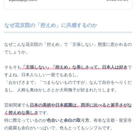
なぜ花京院の「控えめ」に共感するのか
なぜこんな花京院の「控えめ」で「主張しない」態度に惹かれるの
でしょうか。
そもそも
「主張しない」「控えめ」な美しさって、日本人は好き
で
すよね。日本人らしい一面でもあるし。
「おかげさまで」「つまらないものですが」なんて自分をへりくだ
るし、人柄も奥ゆかしさとか大和撫子が好まれたりします。
芸術関連でも
日本の美術や日本庭園は、西洋に比べると派手さがな
く控えめな美しさ
です。
特に際立っているのが
色合いと余白の取り方
。有名な京都・龍安寺
の庭園も余白がいっぱいで、色もとってもシンプルです。