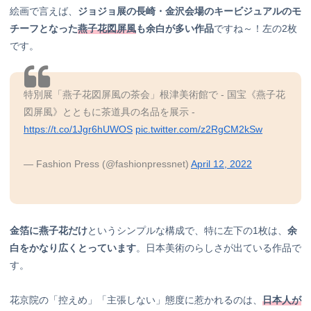
絵画で言えば、
ジョジョ展の長崎・金沢会場のキービジュアルのモ
チーフとなった
燕子花図屏風
も余白が多い作品
ですね～！左の2枚
です。
特別展「燕子花図屏風の茶会」根津美術館で - 国宝《燕子花
図屏風》とともに茶道具の名品を展示 -
https://t.co/1Jgr6hUWOS
pic.twitter.com/z2RgCM2kSw
— Fashion Press (@fashionpressnet)
April 12, 2022
金箔に燕子花だけ
というシンプルな構成で、特に左下の1枚は、
余
白をかなり広くとっています
。日本美術のらしさが出ている作品で
す。
花京院の「控えめ」「主張しない」態度に惹かれるのは、
日本人が