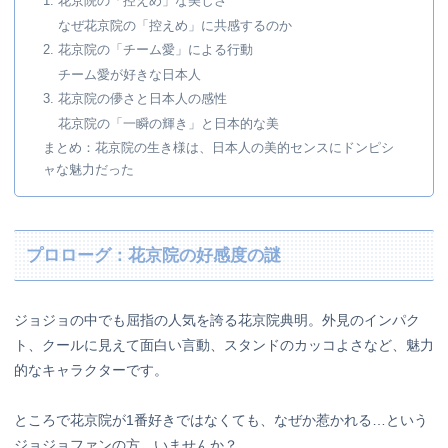
1. 花京院の「控えめ」な美しさ
なぜ花京院の「控えめ」に共感するのか
2. 花京院の「チーム愛」による行動
チーム愛が好きな日本人
3. 花京院の儚さと日本人の感性
花京院の「一瞬の輝き」と日本的な美
まとめ：花京院の生き様は、日本人の美的センスにドンピシ
ャな魅力だった
プロローグ：花京院の好感度の謎
ジョジョの中でも屈指の人気を誇る花京院典明。外見のインパク
ト、クールに見えて面白い言動、スタンドのカッコよさなど、魅力
的なキャラクターです。
ところで花京院が1番好きではなくても、なぜか惹かれる…という
ジョジョファンの方、いませんか？