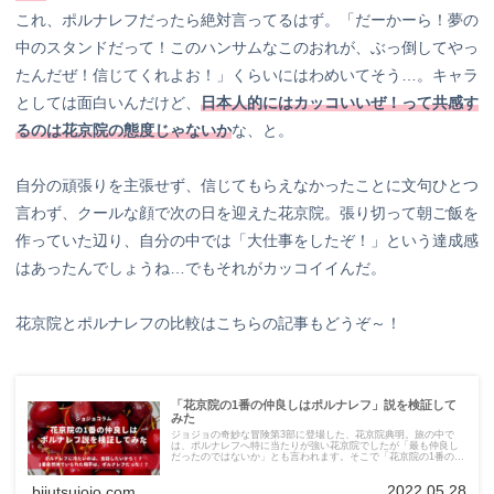
これ、ポルナレフだったら絶対言ってるはず。「だーかーら！夢の
中のスタンドだって！このハンサムなこのおれが、ぶっ倒してやっ
たんだぜ！信じてくれよお！」くらいにはわめいてそう…。キャラ
としては面白いんだけど、
日本人的にはカッコいいぜ！って共感す
るのは花京院の態度じゃないか
な、と。
自分の頑張りを主張せず、信じてもらえなかったことに文句ひとつ
言わず、クールな顔で次の日を迎えた花京院。張り切って朝ご飯を
作っていた辺り、自分の中では「大仕事をしたぞ！」という達成感
はあったんでしょうね…でもそれがカッコイイんだ。
花京院とポルナレフの比較はこちらの記事もどうぞ～！
「花京院の1番の仲良しはポルナレフ」説を検証して
みた
ジョジョの奇妙な冒険第3部に登場した、花京院典明。旅の中で
は、ポルナレフへ特に当たりが強い花京院でしたが「最も仲良し
だったのではないか」とも言われます。そこで「花京院の1番の仲
良しはポルナレフ」という説を、色々な角度から検証してみまし
た。
2022.05.28
bijutsujojo.com