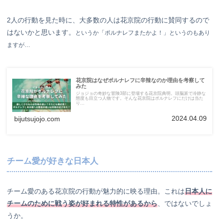
2人の行動を見た時に、大多数の人は花京院の行動に賛同するので
はないかと思います。
というか「ポルナレフまたかよ！」というのもあり
ますが…
花京院はなぜポルナレフに辛辣なのか理由を考察して
みた
ジョジョの奇妙な冒険3部に登場する花京院典明。頭脳派で冷静な
態度も目立つ人物です。そんな花京院はポルナレフにだけは当た
り...
2024.04.09
bijutsujojo.com
チーム愛が好きな日本人
チーム愛のある花京院の行動が魅力的に映る理由。これは
日本人に
チームのために戦う姿が好まれる特性があるから
、ではないでしょ
うか。