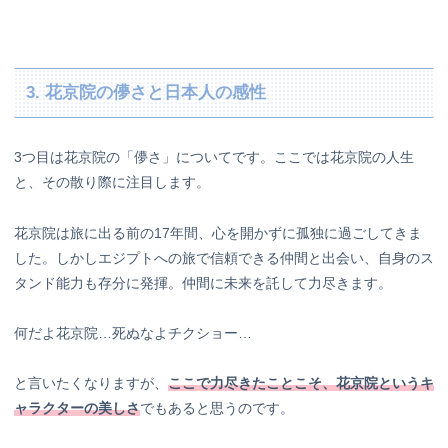
3. 花京院の儚さと日本人の感性
3つ目は花京院の「儚さ」についてです。ここでは花京院の人生
と、その散り際に注目します。
花京院は旅に出る前の17年間、心を開かずに孤独に過ごしてきま
した。しかしエジプトへの旅で信頼できる仲間と出会い、自身のス
タンド能力も存分に発揮。仲間に未来を託して力尽きます。
何だよ花京院…死ぬなよチクショー…
と言いたくなりますが、
ここで力尽きたことこそ、花京院というキ
ャラクターの美しさ
でもあると思うのです。