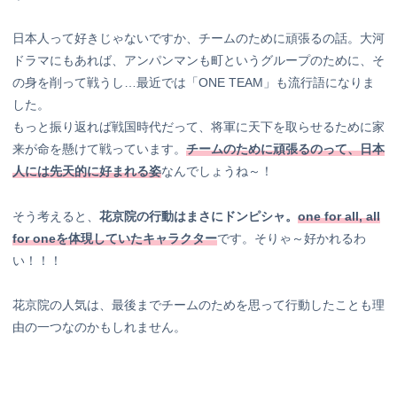
日本人って好きじゃないですか、チームのために頑張るの話。大河
ドラマにもあれば、アンパンマンも町というグループのために、そ
の身を削って戦うし…最近では「ONE TEAM」も流行語になりま
した。
もっと振り返れば戦国時代だって、将軍に天下を取らせるために家
来が命を懸けて戦っています。
チームのために頑張るのって、日本
人には先天的に好まれる姿
なんでしょうね～！
そう考えると、
花京院の行動はまさにドンピシャ。
one for all, all
for oneを体現していたキャラクター
です。そりゃ～好かれるわ
い！！！
花京院の人気は、最後までチームのためを思って行動したことも理
由の一つなのかもしれません。