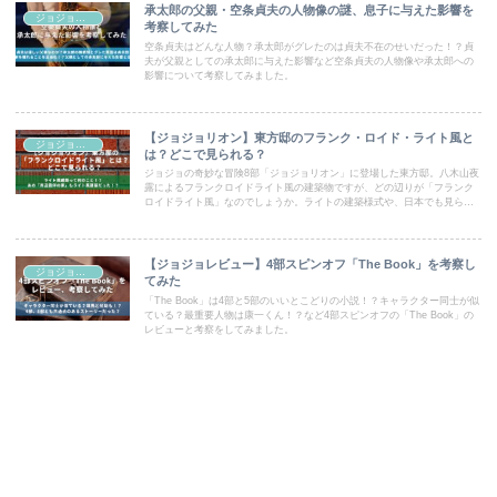
承太郎の父親・空条貞夫の人物像の謎、息子に与えた影響を
ジョジョコラム
考察してみた
空条貞夫はどんな人物？承太郎がグレたのは貞夫不在のせいだった！？貞
夫が父親としての承太郎に与えた影響など空条貞夫の人物像や承太郎への
影響について考察してみました。
【ジョジョリオン】東方邸のフランク・ロイド・ライト風と
ジョジョコラム
は？どこで見られる？
ジョジョの奇妙な冒険8部「ジョジョリオン」に登場した東方邸。八木山夜
露によるフランクロイドライト風の建築物ですが、どの辺りが「フランク
ロイドライト風」なのでしょうか。ライトの建築様式や、日本でも見られ
るライトの建築物とともにご紹介します！
【ジョジョレビュー】4部スピンオフ「The Book」を考察し
ジョジョコラム
てみた
「The Book」は4部と5部のいいとこどりの小説！？キャラクター同士が似
ている？最重要人物は康一くん！？など4部スピンオフの「The Book」の
レビューと考察をしてみました。