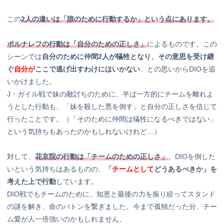
この
2人の違いは「誰のために行動するか」という点にあります。
ポルナレフの行動は「自分のための正しさ」
によるものです。この
シーンでは
自分のために仲間2人が犠牲となり、その意思を受け継
ぐ
自分が
ここで逃げ出すわけにはいかない
、との思いからDIOを追
いかけました。
J・ガイル戦で妹の敵討ちのために、半ば一方的にチームを離れよ
うとした行動も、「妹を殺した悪を倒す」と自分の正しさを信じて
行ったことです。（「そのために仲間は犠牲になるべきではない」
という気持ちもあったのかもしれないけれど…）
対して、
花京院の行動は「チームのための正しさ」
。DIOを倒した
いという気持ちはあるものの、
「
チームとして
どうあるべきか」を
考えた上で行動
しています。
DIO戦でもチームのために、知恵と最後の力を振り絞ってスタンド
の謎を解き、命のバトンを繋ぎました。今まで孤独だった分、チー
ム愛が人一倍強いのかもしれません。