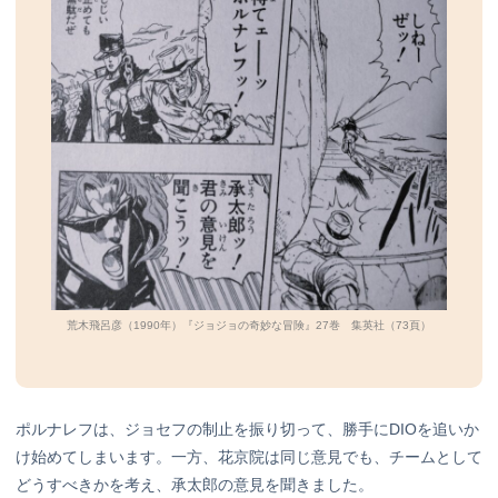
荒木飛呂彦（1990年）『ジョジョの奇妙な冒険』27巻 集英社（73頁）
ポルナレフは、ジョセフの制止を振り切って、勝手にDIOを追いか
け始めてしまいます。一方、花京院は同じ意見でも、チームとして
どうすべきかを考え、承太郎の意見を聞きました。