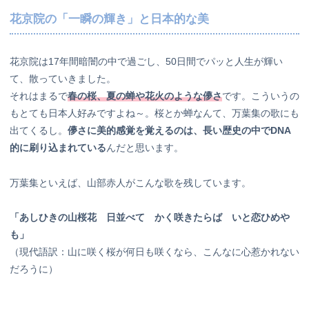
花京院の「一瞬の輝き」と日本的な美
花京院は17年間暗闇の中で過ごし、50日間でパッと人生が輝い
て、散っていきました。
それはまるで
春の桜、夏の蝉や花火のような儚さ
です。こういうの
もとても日本人好みですよね～。桜とか蝉なんて、万葉集の歌にも
出てくるし。
儚さに美的感覚を覚えるのは、長い歴史の中でDNA
的に刷り込まれている
んだと思います。
万葉集といえば、山部赤人がこんな歌を残しています。
「あしひきの山桜花 日並べて かく咲きたらば いと恋ひめや
も」
（現代語訳：山に咲く桜が何日も咲くなら、こんなに心惹かれない
だろうに）