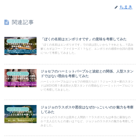
ちまき
関連記事
「ぼくの名前はエンポリオです」の意味を考察してみた
ジョジョコラム
「ぼくの名前はエンポリオです」での涙は悲しいから？それとも…？読み
解くカギはフー・ファイターズ！？など、エンポリオの感情や台詞の意味
について考察してみました。
ジョセフのハーミットパープルと波紋との関係、人型スタン
ジョジョコラム
ドではない理由を考察してみた
ハーミットパープルはジョセフの特技だらけ！？ジョースター家のスタン
ドは対DIO用？承太郎が人型スタンドの理由などハーミットパープルにつ
いて考察してみました。
ジョジョのラスボスや悪役はなぜかっこいいのか魅力を考察
ジョジョコラム
してみた
ジョジョのラスボスは意外と人間的！？ラスボスたちは本当に最強なの
か？主人公たちとの違いは？など、ジョジョのラスボスの魅力を考察して
みました。